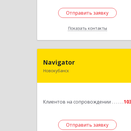
Отправить заявку
Отправить заявку
Показать контакты
Назад
Navigato
Navigator
Новокубанск
352240, Краснодарский край
Новокубанск г, Пушкина ул, дом № 6
Подробне
Клиентов на сопровождении
10
Отправить заявку
Отправить заявку