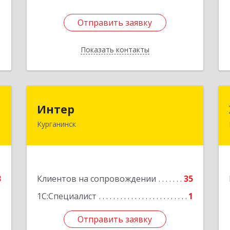
Отправить заявку
Отправить заявку
Показать контакты
Назад
r
Интер
Интер
Курганинск
,
352430, Краснодарский край,
7
Курганинск г, Матросова ул, дом №
151
е
Подробнее
3
Клиентов на сопровождении
35
1С:Специалист
1
Отправить заявку
Отправить заявку