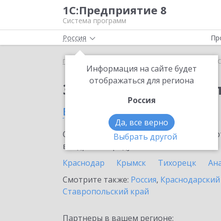
1С:Предприятие 8
Система программ
Россия
Пр
Главная
Тарифы ИТС
ИТС Бюджет ПРОФ
ИТС
Информация на сайте будет
отображаться для региона
Заказать ИТС Бюдже
Россия
в Армавире
Да, все верно
Ознакомьтесь с информационными карт
Выбрать другой
внедрение продукта.
Краснодар
Крымск
Тихорецк
Ан
Смотрите также:
Россия
,
Краснодарский
Ставропольский край
Партнеры в вашем регионе: