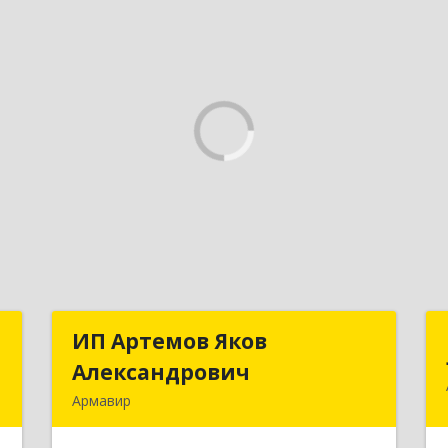
й
ИП Артемов Яков
ИП Артемов Яков
ч
Александрович
Александрович
Армавир
,
Подробнее
,