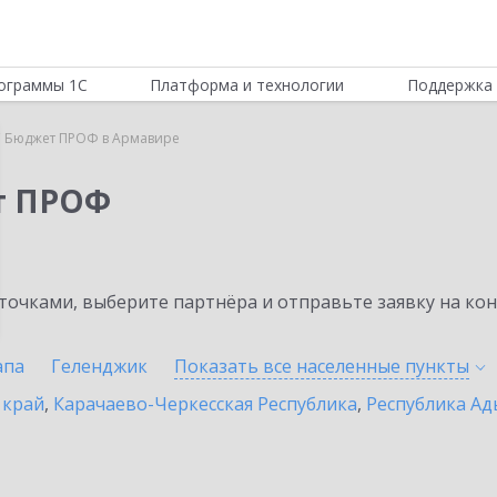
ограммы 1С
Платформа и технологии
Поддержка 
 Бюджет ПРОФ в Армавире
т ПРОФ
очками, выберите партнёра и отправьте заявку на ко
апа
Геленджик
Показать все населенные
пункты
 край
,
Карачаево-Черкесская Республика
,
Республика Ад