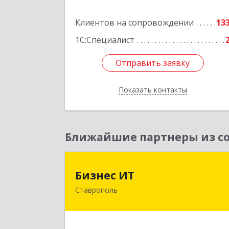
кв.30
Клиентов на сопровождении
13
Подробне
1С:Специалист
Отправить заявку
Отправить заявку
Показать контакты
Назад
Ближайшие партнеры из со
Бизнес И
Бизнес ИТ
Ставрополь
355035, Ставропольский край
Ставрополь г, 1 Промышленная ул
дом № 3, корпус 