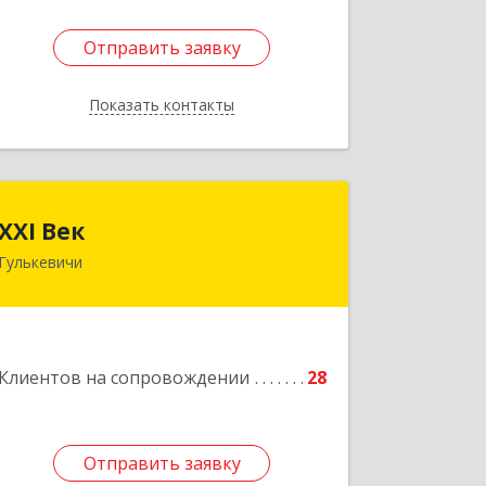
Отправить заявку
Отправить заявку
Показать контакты
Назад
XXI Век
XXI Век
Гулькевичи
352180, Краснодарский край, Отрадо-
Кубанское с, Северная ул, дом № 11
Подробнее
Клиентов на сопровождении
28
Отправить заявку
Отправить заявку