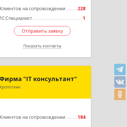
Подробнее
Клиентов на сопровождении
228
1С:Специалист
1
Отправить заявку
Отправить заявку
Показать контакты
Назад
Фирма "IT консультант"
Фирма "IT консультант"
Кропоткин
352389, Краснодарский край,
Кавказский р-н, Кропоткин г,
Пушкина ул, дом № 294, оф.2,3
Подробнее
Клиентов на сопровождении
184