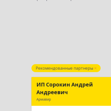
Рекомендованные партнеры
ИП Сорокин Андрей
ИП Сорокин Андре
Андреевич
Андрееви
Армавир
352900, Краснодарский край
Армавир г, Ф.Энгельса ул, дом № 25