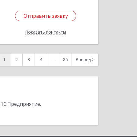
Отправить заявку
Отправить заявку
Показать контакты
Назад
1
2
3
4
...
86
Вперед
>
 1С:Предприятие.