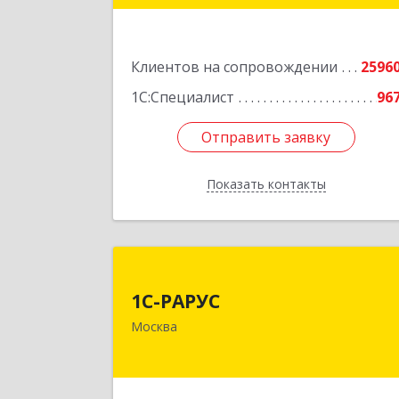
Подробне
Клиентов на сопровождении
2596
1С:Специалист
96
Отправить заявку
Отправить заявку
Показать контакты
Назад
1С-РАРУ
1С-РАРУС
127434, Москва г, Дмитровское ш
Москва
дом № 9
Подробне