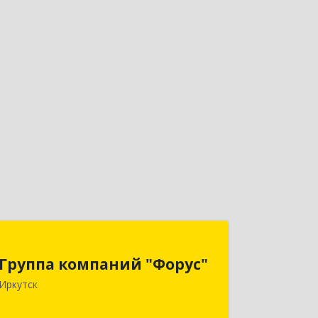
Группа компаний "Форус"
Группа компаний "Форус"
664007, Иркутская обл, Иркутск г,
Иркутск
Ямская ул, дом № 1, корпус 1, оф.1