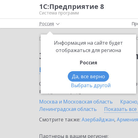
1С:Предприятие 8
Система программ
Россия
Пр
Главная
Тарифы ИТС
ИТС Бюджет ПРОФ
ИТС
Информация на сайте будет
отображаться для региона
Заказать ИТС Бюдже
Россия
в России
Да, все верно
Ознакомьтесь с информационными карт
Выбрать другой
внедрение продукта.
Москва и Московская область
Красно
Ленинградская область
Показать все
Смотрите также:
Азербайджан
,
Армения
Партнеры в вашем регионе: