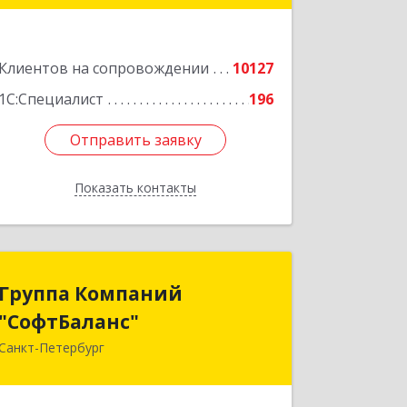
Подробнее
Клиентов на сопровождении
10127
1С:Специалист
196
Отправить заявку
Отправить заявку
Показать контакты
Назад
Группа Компаний
Группа Компаний
"СофтБаланс"
"СофтБаланс"
Санкт-Петербург
195112, Санкт-Петербург г, Заневский
пр-кт, дом № 30, корпус 2, литера А