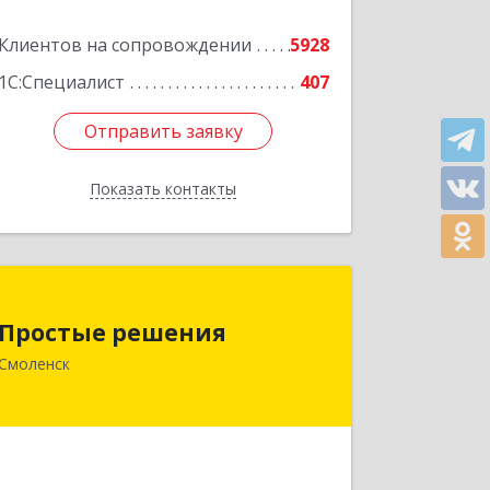
Подробнее
Клиентов на сопровождении
5928
1С:Специалист
407
Отправить заявку
Отправить заявку
Показать контакты
Назад
Простые решения
Простые решения
214015, Смоленская обл, Смоленск г,
Смоленск
Большая Краснофлотская ул, дом №
17
Подробнее