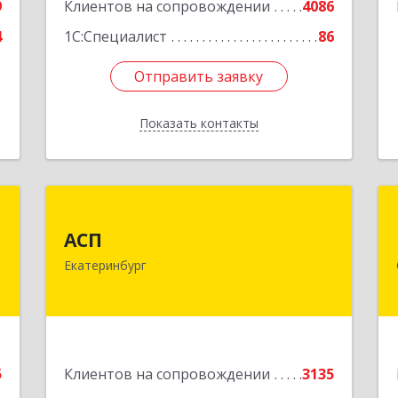
9
Клиентов на сопровождении
4086
4
1С:Специалист
86
Отправить заявку
Отправить заявку
Показать контакты
Назад
д
АСП
АСП
,
620075, Свердловская обл,
Екатеринбург
4
Екатеринбург г, Карла Либкнехта ул,
строение 22, оф.521
е
Подробнее
5
Клиентов на сопровождении
3135