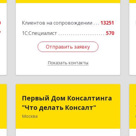
г.Санкт-Петербург, Невский проспект,
10
е
0
Клиентов на сопровождении
13251
Подробнее
7
1С:Специалист
570
Отправить заявку
Отправить заявку
Показать контакты
Назад
С
Первый Дом Консалтинга
Первый Дом Консалтинга
"Что делать Консалт"
"Что делать Консалт"
,
Б
Москва
127083, Москва г, Мишина ул, дом №
56
е