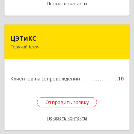
Показать контакты
Назад
ЦЭТиКС
ЦЭТиКС
Горячий Ключ
353290, Краснодарский край, Горячий Ключ г,
Ленина ул, дом № 208, оф.21
Подробнее
Клиентов на сопровождении
10
Отправить заявку
Отправить заявку
Показать контакты
Назад