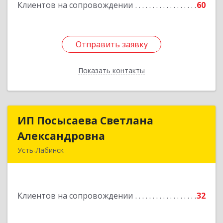
Клиентов на сопровождении
60
Отправить заявку
Отправить заявку
Показать контакты
Назад
ИП Посысаева Светлана
ИП Посысаева Светлана
Александровна
Александровна
Усть-Лабинск
352330, Краснодарский край, Усть-Лабинск г,
Зои Космодемьянской ул, дом № 192
Клиентов на сопровождении
32
Подробнее