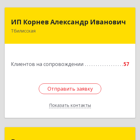
ИП Корнев Александр Иванович
ИП Корнев Александр Иванович
Тбилисская
352360, Краснодарский край, Тбилисский р-н,
Тбилисская ст-ца, Первомайская ул, дом № 19/1
Подробнее
Клиентов на сопровождении
57
Отправить заявку
Отправить заявку
Показать контакты
Назад
Ваше право