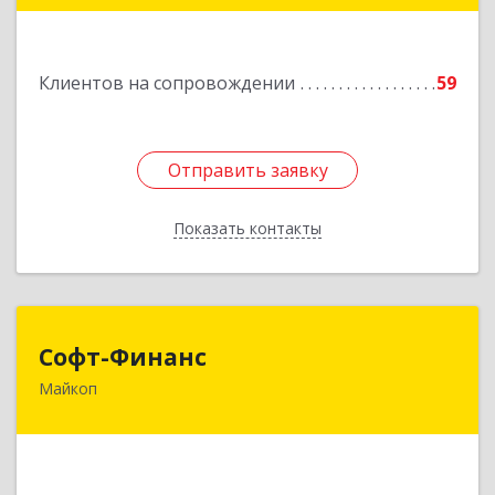
Подробнее
Клиентов на сопровождении
59
Отправить заявку
Отправить заявку
Показать контакты
Назад
Софт-Финанс
Софт-Финанс
Майкоп
385006, Адыгея Респ, Майкоп г, Калинина ул,
дом № 210С
Подробнее