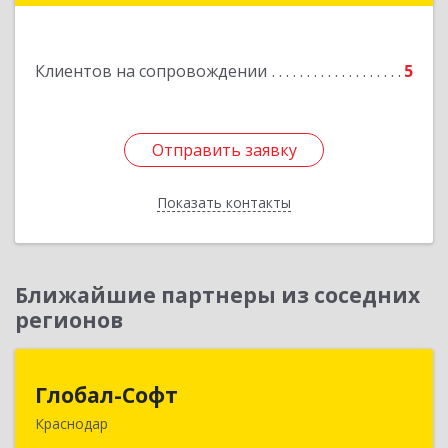
Луценко ул, дом № 103
Клиентов на сопровождении
5
Подробнее
Отправить заявку
Отправить заявку
Показать контакты
Назад
Ближайшие партнеры из соседних
регионов
Глобал-Софт
Глобал-Софт
Краснодар
350018, Краснодарский край, Краснодар г,