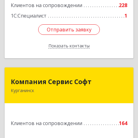
Клиентов на сопровождении
228
1С:Специалист
1
Отправить заявку
Отправить заявку
Показать контакты
Назад
Компания Сервис Софт
Компания Сервис Софт
Курганинск
352430, Краснодарский край, Курганинск г,
Розы Люксембург ул, дом № 333
Подробнее
Клиентов на сопровождении
164