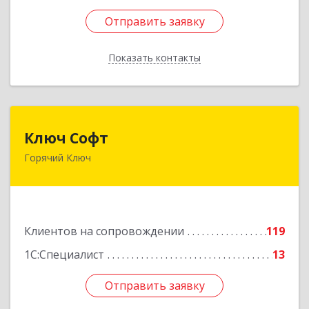
Отправить заявку
Отправить заявку
Показать контакты
Назад
Ключ Софт
Ключ Софт
Горячий Ключ
353287, Краснодарский край, Горячий Ключ г,
Первомайский п, Бендуса ул, дом № 13
Подробнее
Клиентов на сопровождении
119
1С:Специалист
13
Отправить заявку
Отправить заявку