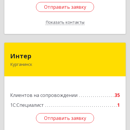
Отправить заявку
Отправить заявку
Показать контакты
Назад
Интер
Интер
Курганинск
352430, Краснодарский край, Курганинск г,
Матросова ул, дом № 151
Подробнее
Клиентов на сопровождении
35
1С:Специалист
1
Отправить заявку
Отправить заявку