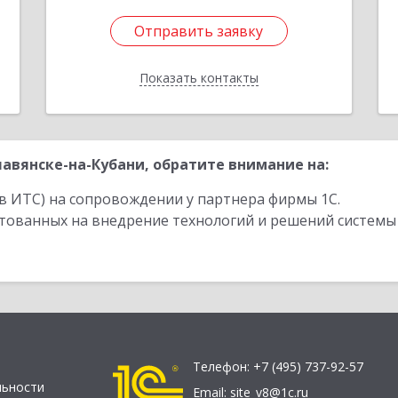
Отправить заявку
Отправить заявку
Показать контакты
Назад
авянске-на-Кубани, обратите внимание на:
в ИТС) на сопровождении у партнера фирмы 1С.
стованных на внедрение технологий и решений системы
Телефон:
+7 (495) 737-92-57
льности
Email:
site_v8@1c.ru