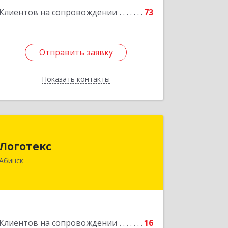
Клиентов на сопровождении
73
Отправить заявку
Отправить заявку
Показать контакты
Назад
Логотекс
Логотекс
353320, Краснодарский край,
Абинск
Абинский р-н, Абинск г, Парижской
Коммуны ул, дом № 16, этаж 3, оф.301
Подробнее
Клиентов на сопровождении
16