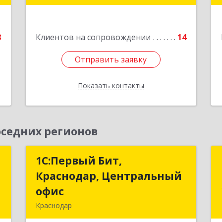
е
Подробнее
8
Клиентов на сопровождении
14
Отправить заявку
Отправить заявку
Показать контакты
Назад
седних регионов
т
1С:Первый Бит,
1С:Первый Бит,
Краснодар, Центральный
Краснодар, Центральный
,
офис
офис
№
Краснодар
8
350051, Краснодарский край,