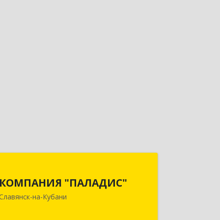
КОМПАНИЯ "ПАЛАДИС"
КОМПАНИЯ "ПАЛАДИС"
353560, Краснодарский край,
Славянск-на-Кубани
Славянский р-н, Славянск-на-Кубани
г, Краснофлотская ул, дом № 19, оф.1