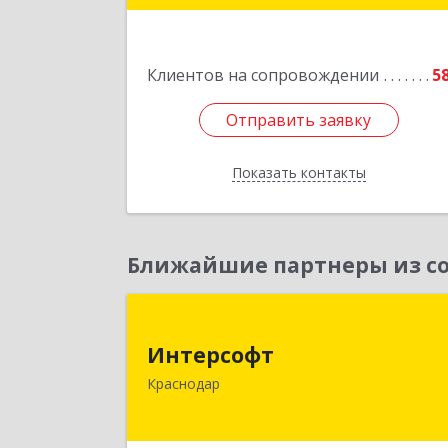
Подробне
Клиентов на сопровождении
5
Отправить заявку
Отправить заявку
Показать контакты
Назад
Ближайшие партнеры из со
Интерсоф
Интерсофт
350020, Краснодарский край
Краснодар
Краснодар г, Рашпилевская ул, дом 
179/1, оф.61