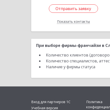
Отправить заявку
Отправить заявку
Показать контакты
Назад
При выборе фирмы-франчайзи в Сл
Количество клиентов (договоро
Количество специалистов, атте
Наличие у фирмы статуса
Вход для партнеров 1С
Политика
конфиденциа
Учебная версия