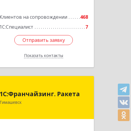
Подробнее
Клиентов на сопровождении
468
1С:Специалист
7
Отправить заявку
Отправить заявку
Показать контакты
Назад
1С:Франчайзинг. Ракета
1С:Франчайзинг. Ракета
Краснодарский край, Тимашевский р-
Тимашевск
н, Медведовская ст-ца, Чайковского
ул, дом № 69
Подробнее