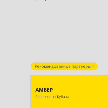
Рекомендованные партнеры
АМБЕ
АМБЕР
353562, Краснодарский край
Славянск-на-Кубани
Славянский р-н, Славянск-на-Кубан
г, Крупской ул, дом № 1