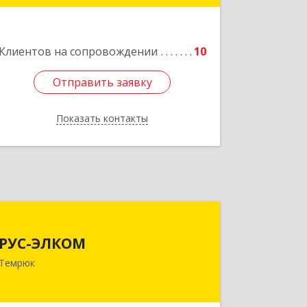
Подробнее
Клиентов на сопровождении
10
Отправить заявку
Отправить заявку
Показать контакты
Назад
РУС-ЭЛКОМ
РУС-ЭЛКОМ
353500, Краснодарский край,
Темрюк
Темрюкский р-н, Темрюк г, Ленина
ул, дом № 104