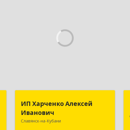
Р
ИП Харченко Алексей
ИП Харченко Алексей
Иванович
Иванович
,
и
Славянск-на-Кубани
353 579, Краснодарский край,
2
ст.Петровская, ул.Кирпичная д.32