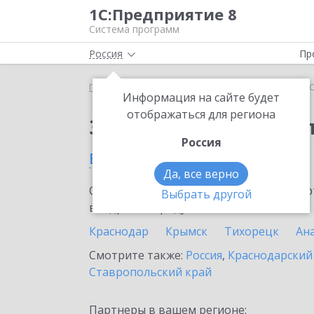
1С:Предприятие 8
Система программ
Россия
Пр
Главная
Тарифы ИТС
ИТС Бюджет ПРОФ
ИТС
Информация на сайте будет
отображаться для региона
Заказать ИТС Бюдже
Россия
в Славянске-на-Кубани
Да, все верно
Ознакомьтесь с информационными карт
Выбрать другой
внедрение продукта.
Краснодар
Крымск
Тихорецк
Ан
Смотрите также:
Россия
,
Краснодарский
Ставропольский край
Партнеры в вашем регионе: