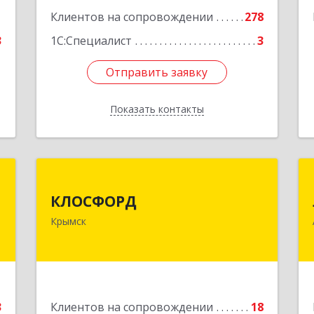
Подробнее
1
Клиентов на сопровождении
278
3
1С:Специалист
3
Отправить заявку
Отправить заявку
Показать контакты
Назад
С
КЛОСФОРД
КЛОСФОРД
й
353380, Краснодарский край,
Крымск
3
Крымский р-н, Крымск г, Карла
Либкнехта ул, дом № 36Б, оф.2
е
Подробнее
3
Клиентов на сопровождении
18