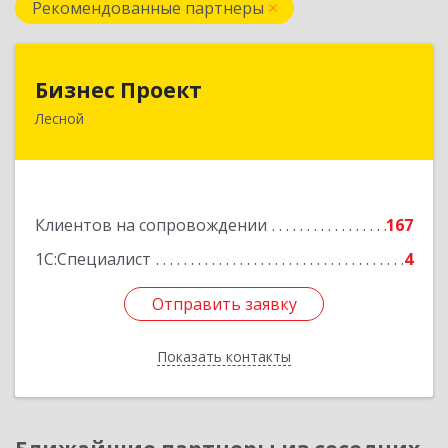
Рекомендованные партнеры
Бизнес Проект
Бизнес Проект
Лесной
624200, Свердловская обл, Лесной г, Сиротина
ул, дом № 11
Подробнее
Клиентов на сопровождении
167
1С:Специалист
4
Отправить заявку
Отправить заявку
Показать контакты
Назад