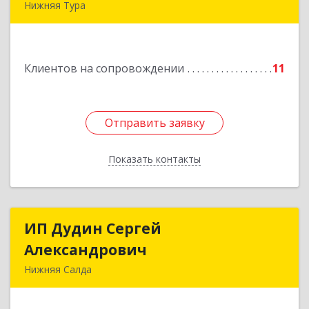
Нижняя Тура
624222, Свердловская обл, Нижняя Тура г,
Машиностроителей ул, дом № 7, кв.30
Клиентов на сопровождении
11
Подробнее
Отправить заявку
Отправить заявку
Показать контакты
Назад
ИП Дудин Сергей
ИП Дудин Сергей
Александрович
Александрович
Нижняя Салда
624740, Свердловская обл, Нижняя Салда г,
Энгельса ул, дом № 98