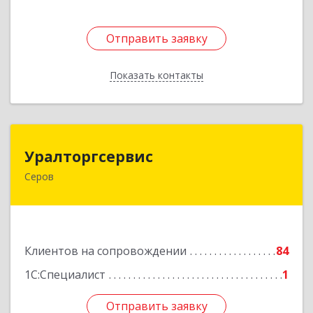
Отправить заявку
Отправить заявку
Показать контакты
Назад
Уралторгсервис
Уралторгсервис
Серов
624980, Свердловская обл, Серов г, Кирова ул,
дом № 2
Подробнее
Клиентов на сопровождении
84
1С:Специалист
1
Отправить заявку
Отправить заявку