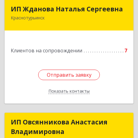
ИП Жданова Наталья Сергеевна
ИП Жданова Наталья Сергеевна
Краснотурьинск
Подробнее
Клиентов на сопровождении
7
Отправить заявку
Отправить заявку
Показать контакты
Назад
ИП Овсянникова Анастасия
ИП Овсянникова Анастасия
Владимировна
Владимировна