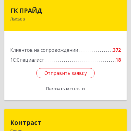
ГК ПРАЙД
ГК ПРАЙД
Лысьва
618909, Пермский край, Лысьва г, Репина ул,
дом № 41
Подробнее
Клиентов на сопровождении
372
1С:Специалист
18
Отправить заявку
Отправить заявку
Показать контакты
Назад
Контраст
Контраст
Серов