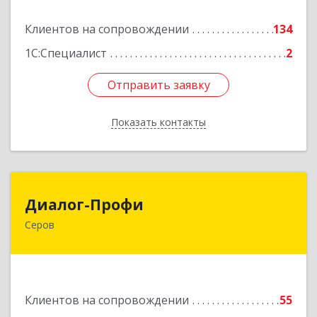
Подробнее
Клиентов на сопровождении
134
1С:Специалист
2
Отправить заявку
Отправить заявку
Показать контакты
Назад
Диалог-Профи
Диалог-Профи
Серов
624980, Свердловская обл, Серов г, Короленко
ул, дом № 7/29, кв.2
Подробнее
Клиентов на сопровождении
55