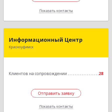
Показать контакты
Назад
Информационный Центр
Информационный Центр
Красноуфимск
623300, Свердловская обл, Красноуфимск г,
Мизерова ул, дом № 112А
Подробнее
Клиентов на сопровождении
28
Отправить заявку
Отправить заявку
Показать контакты
Назад