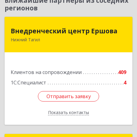
Ближайшие партнеры из соседних
регионов
Внедренческий центр Ершова
Внедренческий центр Ершова
Нижний Тагил
622030, Свердловская обл, Нижний Тагил г,
Черноисточинское ш, дом № 58А, оф.6
Подробнее
Клиентов на сопровождении
409
1С:Специалист
4
Отправить заявку
Отправить заявку
Показать контакты
Назад