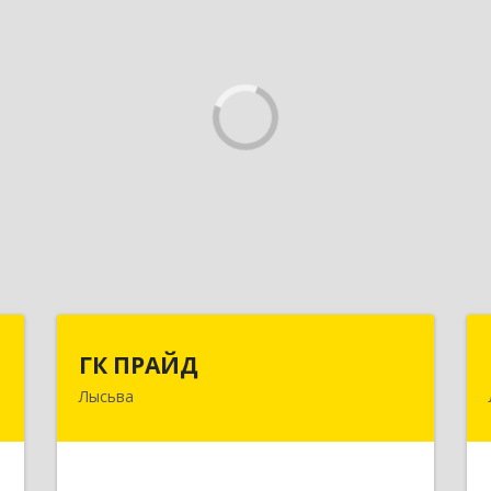
я
ГК ПРАЙД
ГК ПРАЙД
Лысьва
,
618909, Пермский край, Лысьва г,
8
Репина ул, дом № 41
е
Подробнее