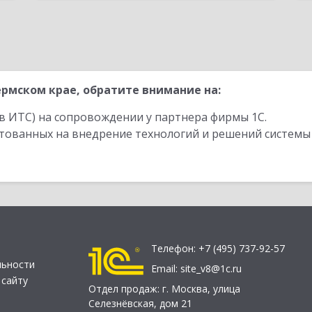
рмском крае, обратите внимание на:
в ИТС) на сопровождении у партнера фирмы 1С.
стованных на внедрение технологий и решений системы
Телефон:
+7 (495) 737-92-57
льности
Email:
site_v8@1c.ru
 сайту
Отдел продаж:
г. Москва
,
улица
Селезнёвская, дом 21