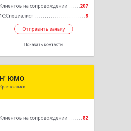
Клиентов на сопровождении
207
1С:Специалист
8
Отправить заявку
Отправить заявку
Показать контакты
Назад
Н' ЮМО
Н' ЮМО
Краснокамск
617060, Пермский край,
Краснокамский р-н, Краснокамск г,
Большевистская ул, дом № 38, оф.3
Подробнее
Клиентов на сопровождении
82