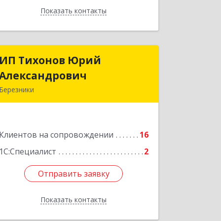
Показать контакты
Назад
ИП Тихонов Юрий
ИП Тихонов Юрий
Александрович
Александрович
Березники
618400, Пермский край, Березники г,
Карла Маркса ул, дом № 48, оф.431
Клиентов на сопровождении
16
Подробнее
1С:Специалист
2
Отправить заявку
Отправить заявку
Показать контакты
Назад