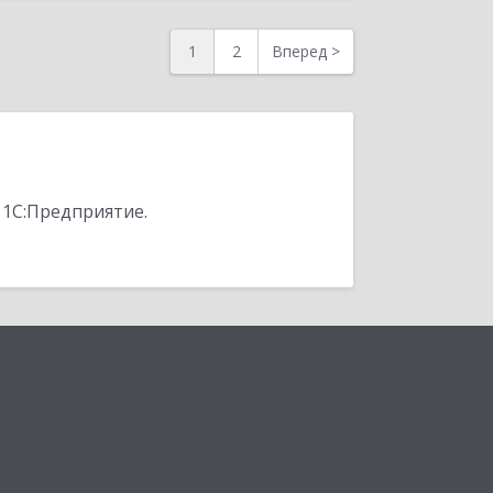
1
2
Вперед
>
 1С:Предприятие.