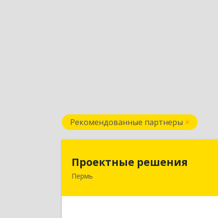
Рекомендованные партнеры
Проектные решени
Проектные решения
Пермь
614087, Пермский край, Пермь г
Малкова ул, дом № 2
Подробне