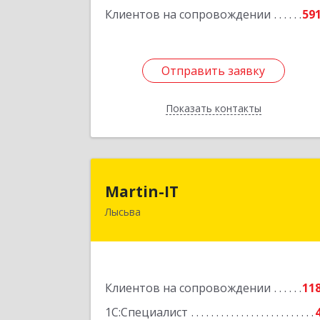
Клиентов на сопровождении
59
Отправить заявку
Отправить заявку
Показать контакты
Назад
Martin-I
Martin-IT
Лысьва
618900, Пермский край, Лысьва г
Смышляева ул, дом № 36, этаж 3, оф.
Подробне
Клиентов на сопровождении
11
1С:Специалист