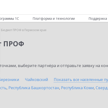
ограммы 1С
Платформа и технологии
Поддержка 
 Бюджет ПРОФ в Пермском крае
т ПРОФ
очками, выберите партнёра и отправьте заявку на ко
Березники
Чайковский
Показать все населенные
п
асть
,
Республика Башкортостан
,
Республика Коми
,
Сверд