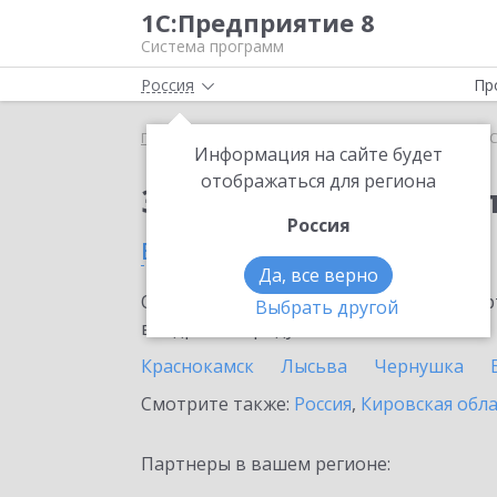
1С:Предприятие 8
Система программ
Россия
Пр
Главная
Тарифы ИТС
ИТС Бюджет ПРОФ
ИТС
Информация на сайте будет
отображаться для региона
Заказать ИТС Бюдже
Россия
в Пермском крае
Да, все верно
Ознакомьтесь с информационными карт
Выбрать другой
внедрение продукта.
Краснокамск
Лысьва
Чернушка
Смотрите также:
Россия
,
Кировская обл
Партнеры в вашем регионе: