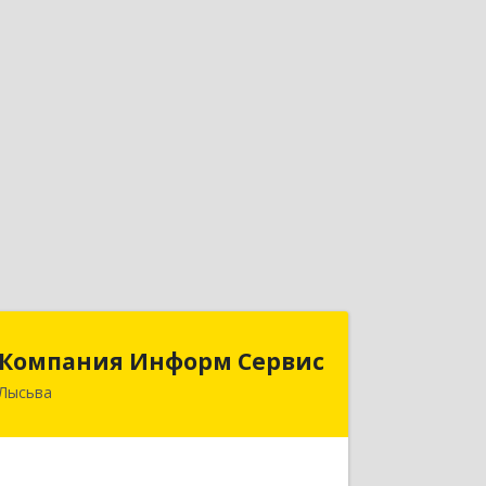
Компания Информ Сервис
Компания Информ Сервис
Лысьва
618909, Пермский край, Лысьва г,
Металлистов ул, дом № 3, оф.535
Подробнее