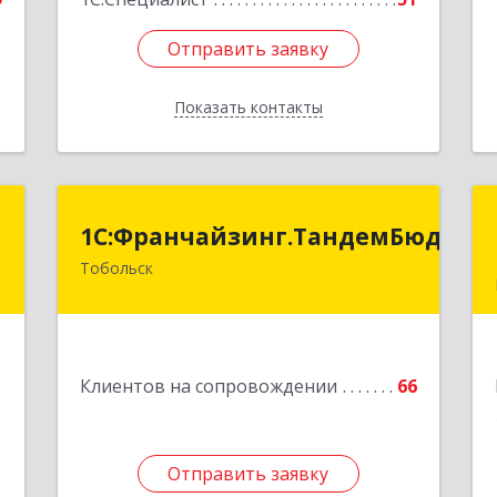
Отправить заявку
Отправить заявку
Показать контакты
Назад
А
1С:Франчайзинг.ТандемБюджет
1С:Франчайзинг.ТандемБюджет
Тобольск
,
Подробнее
3
е
1
Клиентов на сопровождении
66
Отправить заявку
Отправить заявку