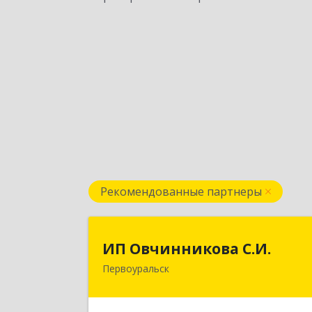
Рекомендованные партнеры
ИП Овчинникова С.И
ИП Овчинникова С.И.
Первоуральск
623119, Свердловская обл
Первоуральск г, Береговая ул, дом 
5Б, кв.16