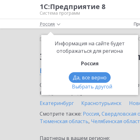
1С:Предприятие 8
Система программ
Россия
Пр
Главная
Тарифы ИТС
ИТС Бюджет ПРОФ
ИТС
Информация на сайте будет
отображаться для региона
Заказать ИТС Бюдже
Россия
в Первоуральске
Да, все верно
Ознакомьтесь с информационными карт
Выбрать другой
внедрение продукта.
Екатеринбург
Краснотурьинск
Нов
Смотрите также:
Россия
,
Свердловская 
Тюменская область
,
Челябинская облас
Партнеры в вашем регионе: