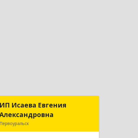
ИП Исаева Евгения
ИП Исаева Евгения
Александровна
Александровна
Первоуральск
Подробнее