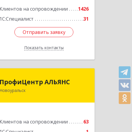
Подробнее
Клиентов на сопровождении
1426
1С:Специалист
31
Отправить заявку
Отправить заявку
Показать контакты
Назад
ПрофиЦентр АЛЬЯНС
ПрофиЦентр АЛЬЯНС
Новоуральск
624133, Свердловская обл,
Новоуральск г, Льва Толстого ул,
Здание № 2а, оф.106
Подробнее
Клиентов на сопровождении
63
1С:Специалист
1