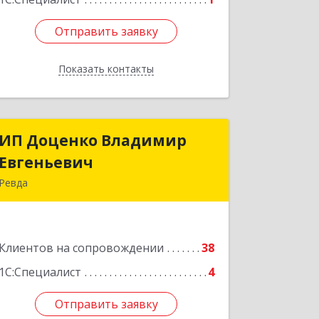
Отправить заявку
Отправить заявку
Показать контакты
Назад
ИП Доценко Владимир
ИП Доценко Владимир
Евгеньевич
Евгеньевич
Ревда
623281, Свердловская обл, Ревда г,
Карла Либкнехта ул, дом № 35, кв.31
Клиентов на сопровождении
38
Подробнее
1С:Специалист
4
Отправить заявку
Отправить заявку