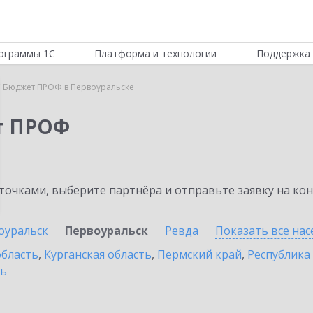
ограммы 1С
Платформа и технологии
Поддержка 
 Бюджет ПРОФ в Первоуральске
т ПРОФ
очками, выберите партнёра и отправьте заявку на ко
оуральск
Первоуральск
Ревда
Показать все на
область
,
Курганская область
,
Пермский край
,
Республика
ть