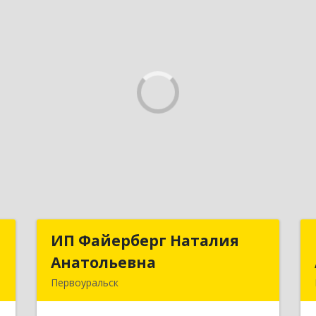
.
ИП Файерберг Наталия
ИП Файерберг Наталия
Анатольевна
Анатольевна
,
Первоуральск
№
623119, Свердловская обл,
0
Первоуральск г, Строителей ул, дом