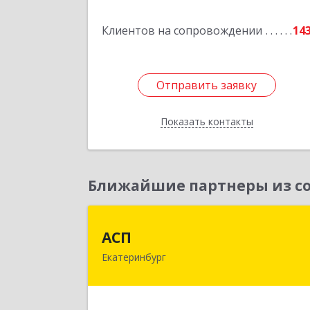
Подробне
Клиентов на сопровождении
14
Отправить заявку
Отправить заявку
Показать контакты
Назад
Ближайшие партнеры из со
АС
АСП
Екатеринбург
620075, Свердловская обл
Екатеринбург г, Карла Либкнехта ул
строение 22, оф.52