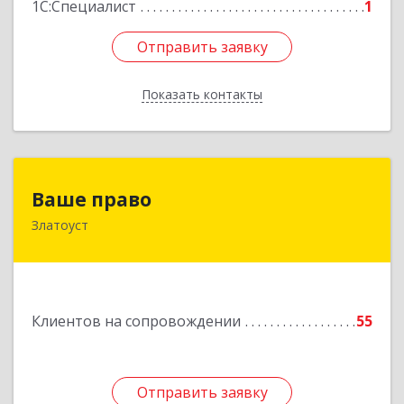
1С:Специалист
1
Отправить заявку
Отправить заявку
Показать контакты
Назад
Ваше право
Ваше право
Златоуст
456219, Челябинская обл, Златоуст г,
Молодежный кв-л, дом № 7, кв.136
Подробнее
Клиентов на сопровождении
55
Отправить заявку
Отправить заявку