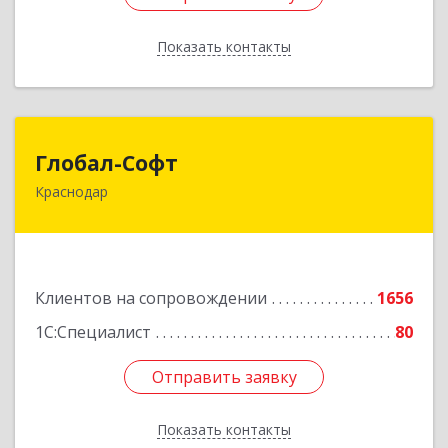
Показать контакты
Назад
Глобал-Софт
Глобал-Софт
Краснодар
350018, Краснодарский край, Краснодар г,
Сормовская ул, дом № 7
Подробнее
Клиентов на сопровождении
1656
1С:Специалист
80
Отправить заявку
Отправить заявку
Показать контакты
Назад