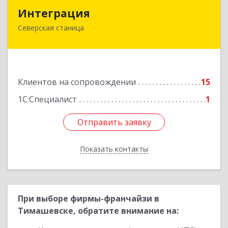
Интеграция
Интеграция
Северская станица
353240, Краснодарский край, Северская ст-ца,
Первомайская ул, дом № 28
Подробнее
Клиентов на сопровождении
15
1С:Специалист
1
Отправить заявку
Отправить заявку
Показать контакты
Назад
При выборе фирмы-франчайзи в
Тимашевске, обратите внимание на: