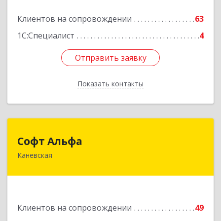
173/1
Клиентов на сопровождении
63
Подробнее
1С:Специалист
4
Отправить заявку
Отправить заявку
Показать контакты
Назад
Софт Альфа
Софт Альфа
Каневская
353730, Краснодарский край, Каневской р-н,
Каневская ст-ца, Нестеренко ул, дом № 81
Подробнее
Клиентов на сопровождении
49