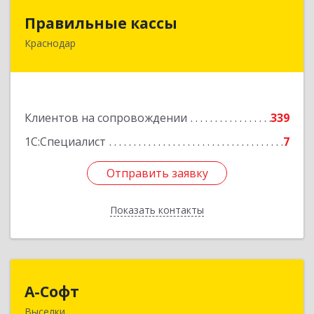
Правильные кассы
Правильные кассы
Краснодар
350075, Краснодарский край, Краснодар г, им
Стасова ул, дом № 184, оф.16
Подробнее
Клиентов на сопровождении
339
1С:Специалист
7
Отправить заявку
Отправить заявку
Показать контакты
Назад
А-Софт
А-Софт
Выселки