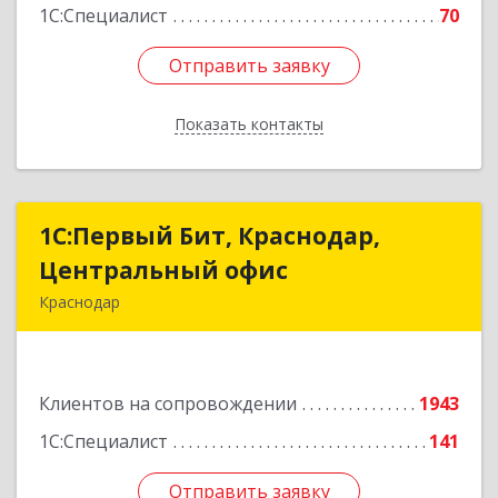
1С:Специалист
70
Отправить заявку
Отправить заявку
Показать контакты
Назад
1С:Первый Бит, Краснодар,
1С:Первый Бит, Краснодар,
Центральный офис
Центральный офис
Краснодар
350051, Краснодарский край, Краснодар г,
Монтажников ул, дом № 1/4, пом.3-12,14
Клиентов на сопровождении
1943
Подробнее
1С:Специалист
141
Отправить заявку
Отправить заявку