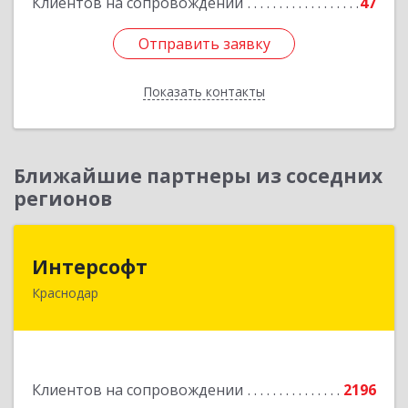
Клиентов на сопровождении
47
Отправить заявку
Отправить заявку
Показать контакты
Назад
Ближайшие партнеры из соседних
регионов
Интерсофт
Интерсофт
Краснодар
350020, Краснодарский край, Краснодар г,
Рашпилевская ул, дом № 179/1, оф.618
Подробнее
Клиентов на сопровождении
2196