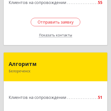
Клиентов на сопровождении
55
Отправить заявку
Отправить заявку
Показать контакты
Назад
Алгоритм
Алгоритм
Белореченск
352630, Краснодарский край, Белореченский р-
н, Белореченск г, Гоголя ул, дом № 53, кв.75
Подробнее
Клиентов на сопровождении
51