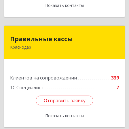
Показать контакты
Назад
Правильные кассы
Правильные кассы
Краснодар
350075, Краснодарский край, Краснодар г, им
Стасова ул, дом № 184, оф.16
Подробнее
Клиентов на сопровождении
339
1С:Специалист
7
Отправить заявку
Отправить заявку
Показать контакты
Назад