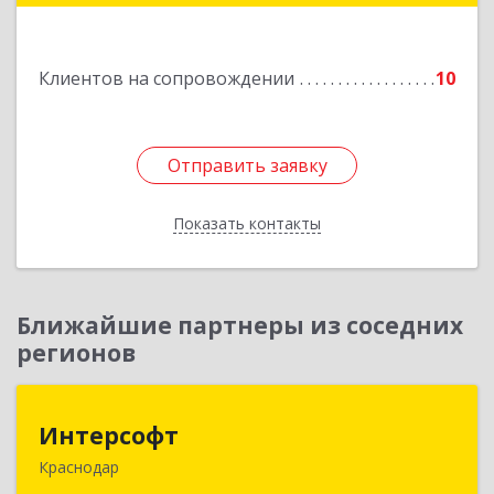
Подробнее
Клиентов на сопровождении
10
Отправить заявку
Отправить заявку
Показать контакты
Назад
Ближайшие партнеры из соседних
регионов
Интерсофт
Интерсофт
Краснодар
350020, Краснодарский край, Краснодар г,