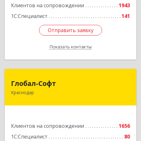
Клиентов на сопровождении
1943
Подробнее
1С:Специалист
141
Отправить заявку
Отправить заявку
Показать контакты
Назад
Глобал-Софт
Глобал-Софт
Краснодар
350018, Краснодарский край, Краснодар г,
Сормовская ул, дом № 7
Подробнее
Клиентов на сопровождении
1656
1С:Специалист
80