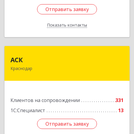
Отправить заявку
Отправить заявку
Показать контакты
Назад
АСК
АСК
Краснодар
350900, Краснодарский край, Краснодар г,
Яхонтовая ул, дом № 2, оф.102
Подробнее
Клиентов на сопровождении
331
1С:Специалист
13
Отправить заявку
Отправить заявку