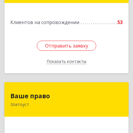
Подробнее
Клиентов на сопровождении
53
Отправить заявку
Отправить заявку
Показать контакты
Назад
Ваше право
Ваше право
Златоуст
456219, Челябинская обл, Златоуст г,
Молодежный кв-л, дом № 7, кв.136
Подробнее