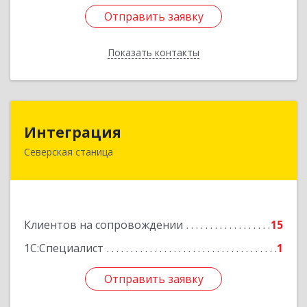
Отправить заявку
Отправить заявку
Показать контакты
Назад
Интеграция
Интеграция
Северская станица
353240, Краснодарский край, Северская ст-ца,
Первомайская ул, дом № 28
Подробнее
Клиентов на сопровождении
15
1С:Специалист
1
Отправить заявку
Отправить заявку