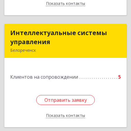
Показать контакты
Назад
Интеллектуальные системы
Интеллектуальные системы
управления
управления
Белореченск
352630, Краснодарский край, Белореченск г,
Луценко ул, дом № 103
Клиентов на сопровождении
5
Подробнее
Отправить заявку
Отправить заявку
Показать контакты
Назад