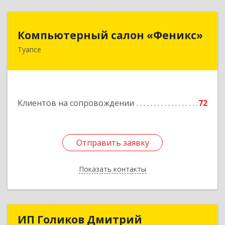
Компьютерный салон «Феникс»
Компьютерный салон «Феникс»
Туапсе
352800, Краснодарский край, Туапсинский р-н,
Туапсе г, Красной Армии ул, дом № 22
Подробнее
Клиентов на сопровождении
72
Отправить заявку
Отправить заявку
Показать контакты
Назад
ИП Голиков Дмитрий
ИП Голиков Дмитрий