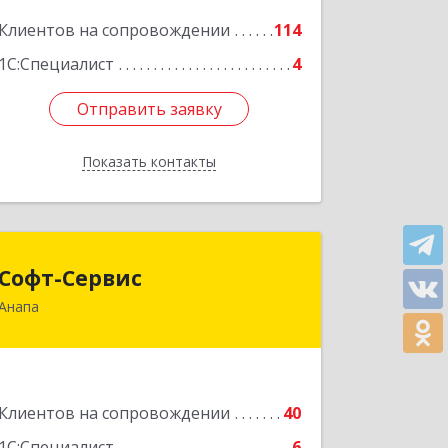
Подробнее
Клиентов на сопровождении
114
1С:Специалист
4
Отправить заявку
Отправить заявку
Показать контакты
Назад
Софт-Сервис
Софт-Сервис
Анапа
353440, Краснодарский край,
Анапский р-н, Анапа г, Владимирская
ул, дом № 140, кв.93
Подробнее
Клиентов на сопровождении
40
1С:Специалист
6