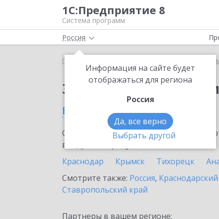
1С:Предприятие 8
Система программ
Россия
Пр
Главная
Сервисы ИТС
Информационная систем
Информация на сайте будет
отображаться для региона
Заказать Информаци
Россия
в Геленджике
Да, все верно
Ознакомьтесь с информационными карт
Выбрать другой
внедрение продукта.
Краснодар
Крымск
Тихорецк
Ан
Смотрите также:
Россия
,
Краснодарский
Ставропольский край
Партнеры в вашем регионе: