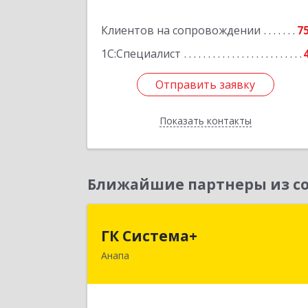
Клиентов на сопровождении
7
Подробне
1С:Специалист
Отправить заявку
Отправить заявку
Показать контакты
Назад
Ближайшие партнеры из со
ГК Система
ГК Система+
Анапа
353450, Краснодарский край
Анапский р-н, Анапа г, Лермонтов
ул, дом № 116, корпус Г, оф.