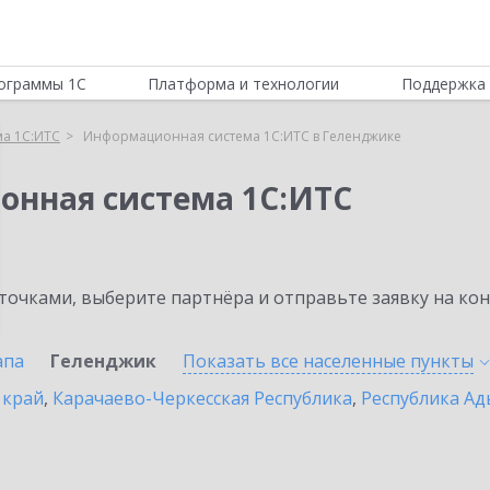
ограммы 1С
Платформа и технологии
Поддержка 
а 1С:ИТС
Информационная система 1С:ИТС в Геленджике
онная система 1С:ИТС
очками, выберите партнёра и отправьте заявку на ко
апа
Геленджик
Показать все населенные
пункты
 край
,
Карачаево-Черкесская Республика
,
Республика Ад