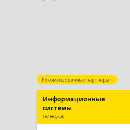
Рекомендованные партнеры
Информационные
Информационны
системы
систем
Геленджик
353475, Краснодарский край
Геленджик г, Нахимова ул, дом № 