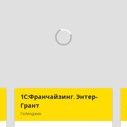
е
1С:Франчайзинг. Энтер-
1С:Франчайзинг. Энтер-
ы
Грант
Грант
Геленджик
,
353467, Краснодарский край,
2
Геленджик г, Дачная ул, дом № 17