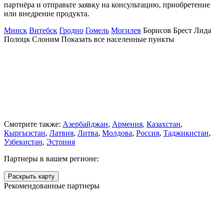
партнёра и отправьте заявку на консультацию, приобретение
или внедрение продукта.
Минск
Витебск
Гродно
Гомель
Могилев
Борисов
Брест
Лида
Полоцк
Слоним
Показать все населенные
пункты
Смотрите также:
Азербайджан
,
Армения
,
Казахстан
,
Кыргызстан
,
Латвия
,
Литва
,
Молдова
,
Россия
,
Таджикистан
,
Узбекистан
,
Эстония
Партнеры в вашем регионе:
Раскрыть карту
Рекомендованные партнеры