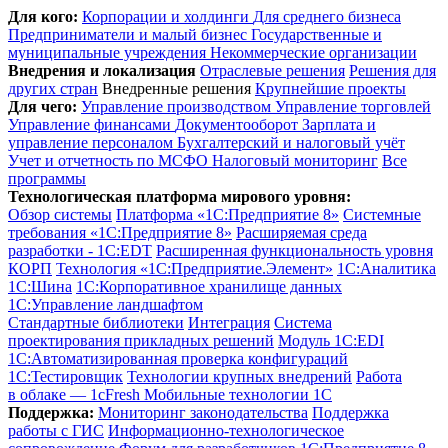
Для кого:
Корпорации и холдинги
Для среднего бизнеса
Предприниматели и малый бизнес
Государственные и
муниципальные учреждения
Некоммерческие организации
Внедрения и локализация
Отраслевые решения
Решения для
других стран
Внедренные решения
Крупнейшие проекты
Для чего:
Управление производством
Управление торговлей
Управление финансами
Документооборот
Зарплата и
управление персоналом
Бухгалтерский и налоговый учёт
Учет и отчетность по МСФО
Налоговый мониторинг
Все
программы
Технологическая платформа мирового уровня:
Обзор системы
Платформа «1С:Предприятие 8»
Системные
требования «1С:Предприятие 8»
Расширяемая среда
разработки - 1C:EDT
Расширенная функциональность уровня
КОРП
Технология «1С:Предприятие.Элемент»
1C:Аналитика
1С:Шина
1С:Корпоративное хранилище данных
1С:Управление ландшафтом
Стандартные библиотеки
Интеграция
Система
проектирования прикладных решений
Модуль 1C:EDI
1С:Автоматизированная проверка конфигураций
1С:Тестировщик
Технологии крупных внедрений
Работа
в облаке — 1cFresh
Мобильные технологии 1С
Поддержка:
Мониторинг законодательства
Поддержка
работы с ГИС
Информационно-технологическое