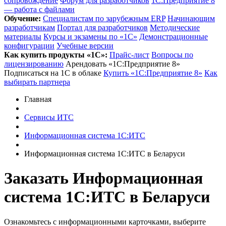
сопровождение
Форум для разработчиков
1С:Предприятие 8
— работа с файлами
Обучение:
Cпециалистам по зарубежным ERP
Начинающим
разработчикам
Портал для разработчиков
Методические
материалы
Курсы и экзамены по «1С»
Демонстрационные
конфигурации
Учебные версии
Как купить продукты «1С»:
Прайс-лист
Вопросы по
лицензированию
Арендовать «1С:Предприятие 8»
Подписаться на 1С в облаке
Купить «1С:Предприятие 8»
Как
выбирать партнера
Главная
Сервисы ИТС
Информационная система 1С:ИТС
Информационная система 1С:ИТС в Беларуси
Заказать Информационная
система 1С:ИТС
в Беларуси
Ознакомьтесь с информационными карточками, выберите