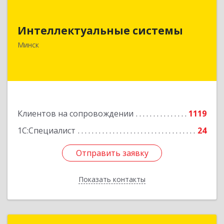
Интеллектуальные системы
Интеллектуальные системы
220073, г.Минск, ул. Пинская, д. 28А, пом.26
Минск
Подробнее
Клиентов на сопровождении
1119
1С:Специалист
24
Отправить заявку
Отправить заявку
Показать контакты
Назад