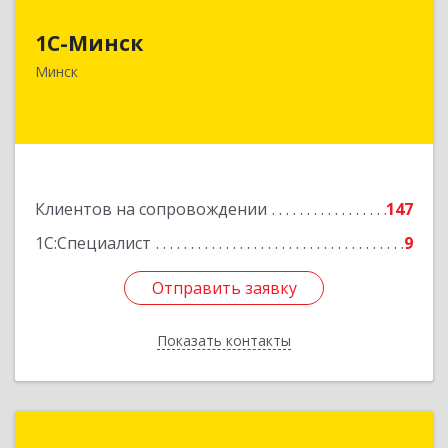
1С-Минск
220125, г. Минск, ул. Шафарнянская, д. 11, ком.
51
Минск
Подробнее
Клиентов на сопровождении
147
1С:Специалист
9
Отправить заявку
Отправить заявку
Показать контакты
Назад
Белсотра