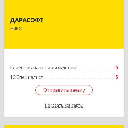
ДАРАСОФТ
ДАРАСОФТ
Беларусь, 220055, г. Минск, ул.
Каменногорская,д.47, офис 9
Минск
Подробнее
Клиентов на сопровождении
5
1С:Специалист
5
Отправить заявку
Отправить заявку
Показать контакты
Назад