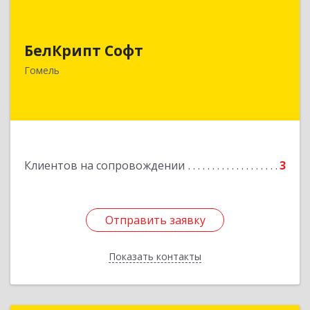
БелКрипт Софт
БелКрипт Софт
Беларусь, 246046, г. Гомель, МЖК "Солнечный",
корпус 6, помещение 8
Гомель
Подробнее
Клиентов на сопровождении
3
Отправить заявку
Отправить заявку
Показать контакты
Назад