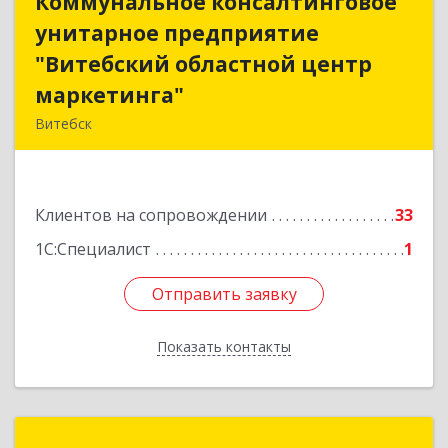
Коммунальное консалтинговое
Коммунальное консалтинговое
унитарное предприятие
унитарное предприятие
"Витебский областной центр
"Витебский областной центр
маркетинга"
маркетинга"
Витебск
Республика Беларусь, 210015, Витебская
область, г. Витебск, пр-д Гоголя, д. 5
Клиентов на сопровождении
33
Подробнее
1С:Специалист
1
Отправить заявку
Отправить заявку
Показать контакты
Назад
Медиан