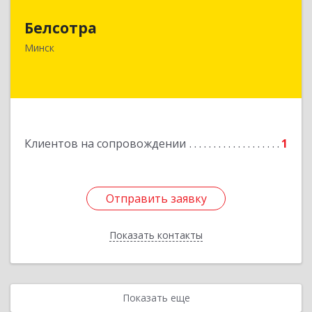
Белсотра
Республика Беларусь, г.Минск,
ул.Промышленная, 4/2.
Минск
Подробнее
Клиентов на сопровождении
1
Отправить заявку
Отправить заявку
Показать контакты
Назад
Показать еще