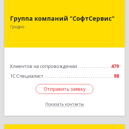
Группа компаний "СофтСервис"
Группа компаний "СофтСервис"
230025 г. Гродно, ул. Ленина 5/2
Гродно
Подробнее
Клиентов на сопровождении
479
1С:Специалист
98
Отправить заявку
Отправить заявку
Показать контакты
Назад