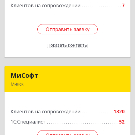
Клиентов на сопровождении
7
Подробнее
Отправить заявку
Отправить заявку
Показать контакты
Назад
МиСофт
МиСофт
Минск
БЕЛАРУСЬ , 220125, Минск,
ул.Шафарнянская,дом 11, пом 31
Клиентов на сопровождении
1320
Подробнее
1С:Специалист
52