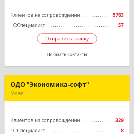
805
Клиентов на сопровождении
5783
Подробнее
1С:Специалист
57
Отправить заявку
Отправить заявку
Показать контакты
Назад
ОДО "Экономика-софт"
ОДО "Экономика-софт"
Минск
220141, г.Минск, ул.Академика
Купревича,14,каб.17-8
Клиентов на сопровождении
329
Подробнее
1С:Специалист
8