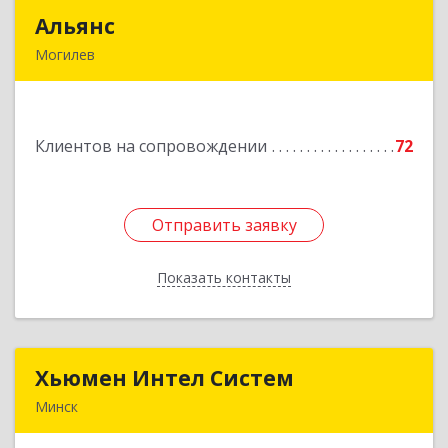
Альянс
Альянс
Могилев
Беларусь, 212030, г.Могилев, ул.Ленинская, 7А
Подробнее
Клиентов на сопровождении
72
Отправить заявку
Отправить заявку
Показать контакты
Назад
Хьюмен Интел Систем
Хьюмен Интел Систем
Минск
220083, г. Минск, пр. Дзержинского, 104А оф.