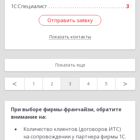
1С:Специалист
3
Отправить заявку
Отправить заявку
Показать контакты
Назад
Показать еще
<
>
1
2
3
4
5
При выборе фирмы-франчайзи, обратите
внимание на:
Количество клиентов (договоров ИТС)
на сопровождении у партнера фирмы 1С.