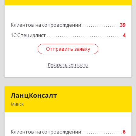
220005, г.Минск, ул. Смолячкова, дом 9, офис
314
Клиентов на сопровождении
39
Подробнее
1С:Специалист
4
Отправить заявку
Отправить заявку
Показать контакты
Назад
ЛанцКонсалт
ЛанцКонсалт
Минск
ул. Тимирязева 65Б, оф. 603 г.Минск Республика
Беларусь 220035
Клиентов на сопровождении
6
Подробнее