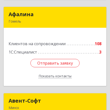
Афалина
Афалина
Гомель
246008, Республика Беларусь, г.Гомель,
ул.Барыкина, 149
Клиентов на сопровождении
108
Подробнее
1С:Специалист
3
Отправить заявку
Отправить заявку
Показать контакты
Назад
Авент-Софт
Авент-Софт
Минск