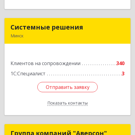
Системные решения
Системные решения
Минск
220070, Республика Беларусь, г. Минск, пр-т
Партизанский, 14, к. 610
Клиентов на сопровождении
340
Подробнее
1С:Специалист
3
Отправить заявку
Отправить заявку
Показать контакты
Назад
Группа компаний "Аверсон"
Группа компаний "Аверсон"