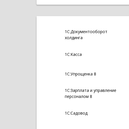
1С:Документооборот
холдинга
1С:Касса
1С:Упрощенка 8
1С:Зарплата и управление
персоналом 8
1С:Садовод