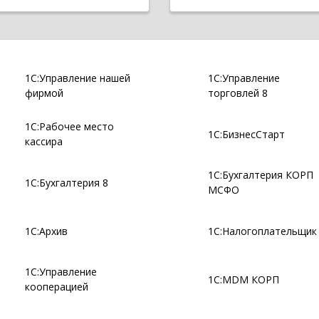
1С:Управление нашей
1С:Управление
фирмой
торговлей 8
1С:Рабочее место
1С:БизнесСтарт
кассира
1С:Бухгалтерия КОРП
1С:Бухгалтерия 8
МСФО
1С:Архив
1С:Налогоплательщик
1С:Управление
1С:MDM КОРП
кооперацией