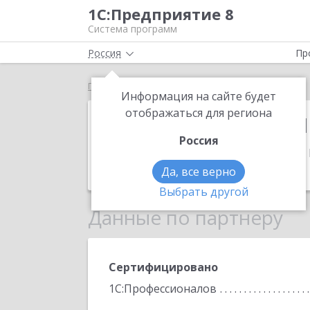
1С:Предприятие 8
Система программ
Россия
Пр
Главная
1С:Франчайзинг. ИП Крупко В.В.
Информация на сайте будет
1С:Франчайзин
отображаться для региона
Россия
Адрес:
Республика Беларусь, 223040, 
Телефон:
+375 (29) 625-3518
Да, все верно
Выбрать другой
Данные по партнеру
Сертифицировано
1С:Профессионалов