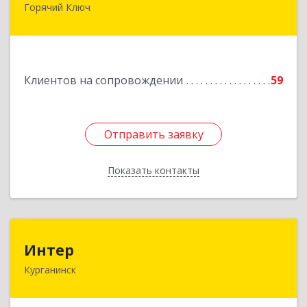
Горячий Ключ
353290, г. Горячий Ключ, ул. Ленина, д. 242,
кв.23
Подробнее
Клиентов на сопровождении
59
Отправить заявку
Отправить заявку
Показать контакты
Назад
Интер
Интер
Курганинск
352430, Краснодарский край, Курганинск г,
Матросова ул, дом № 151