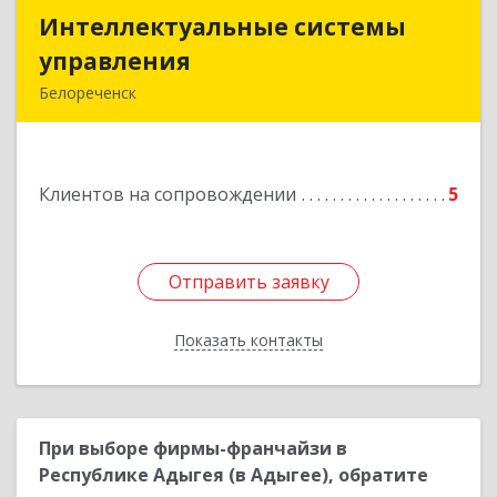
Интеллектуальные системы
Интеллектуальные системы
управления
управления
Белореченск
352630, Краснодарский край, Белореченск г,
Луценко ул, дом № 103
Клиентов на сопровождении
5
Подробнее
Отправить заявку
Отправить заявку
Показать контакты
Назад
При выборе фирмы-франчайзи в
Республике Адыгея (в Адыгее), обратите