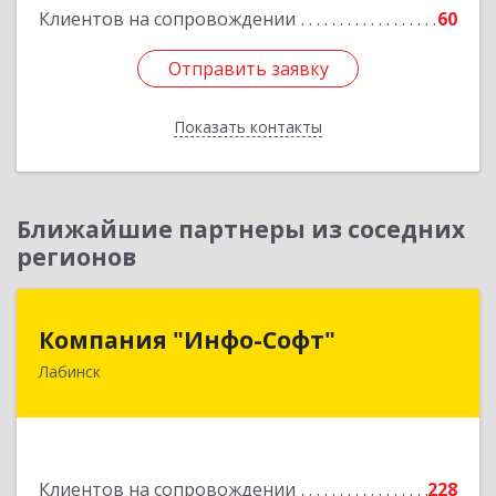
Клиентов на сопровождении
60
Отправить заявку
Отправить заявку
Показать контакты
Назад
Ближайшие партнеры из соседних
регионов
Компания "Инфо-Софт"
Компания "Инфо-Софт"
Лабинск
352500, Краснодарский край, Лабинский р-н,
Лабинск г, Константинова ул, дом № 72
Подробнее
Клиентов на сопровождении
228