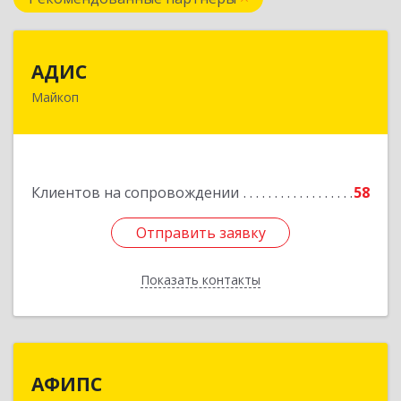
АДИС
АДИС
Майкоп
385006, Адыгея Респ, Майкоп г,
Краснооктябрьская ул, дом № 59, кв.1
Подробнее
Клиентов на сопровождении
58
Отправить заявку
Отправить заявку
Показать контакты
Назад
АФИПС
АФИПС