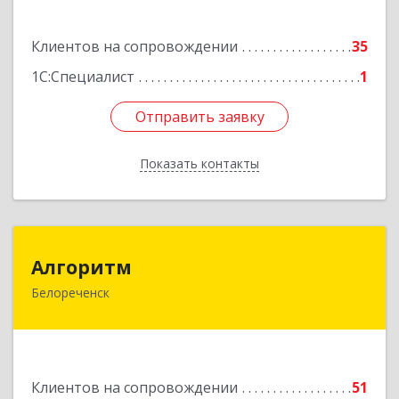
Подробнее
Клиентов на сопровождении
35
1С:Специалист
1
Отправить заявку
Отправить заявку
Показать контакты
Назад
Алгоритм
Алгоритм
Белореченск
352630, Краснодарский край, Белореченский р-
н, Белореченск г, Гоголя ул, дом № 53, кв.75
Подробнее
Клиентов на сопровождении
51