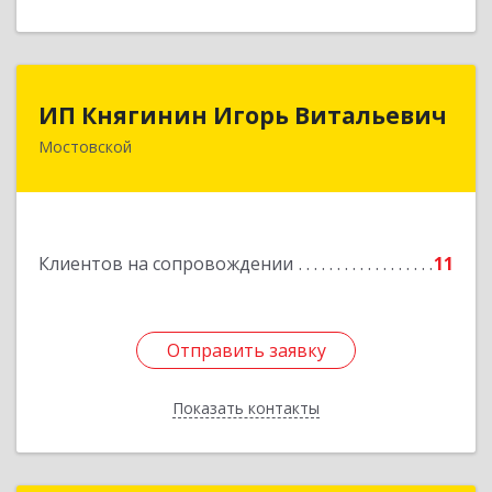
ИП Княгинин Игорь Витальевич
ИП Княгинин Игорь Витальевич
Мостовской
352570, Краснодарский край, Мостовский р-н,
Мостовской пгт, Гоголя ул, дом № 113, кв.3
Подробнее
Клиентов на сопровождении
11
Отправить заявку
Отправить заявку
Показать контакты
Назад