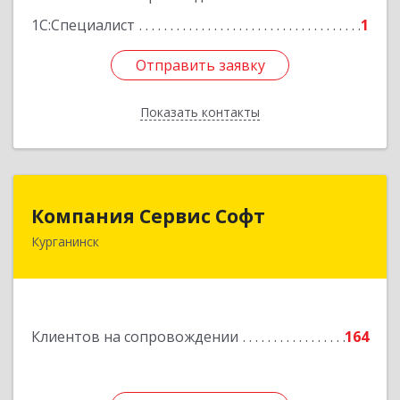
1С:Специалист
1
Отправить заявку
Отправить заявку
Показать контакты
Назад
Компания Сервис Софт
Компания Сервис Софт
Курганинск
352430, Краснодарский край, Курганинск г,
Розы Люксембург ул, дом № 333
Подробнее
Клиентов на сопровождении
164