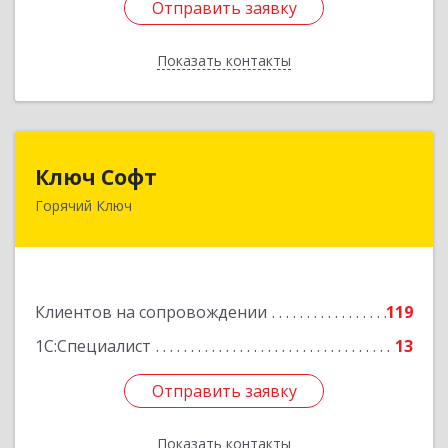
Отправить заявку
Отправить заявку
Показать контакты
Назад
Ключ Софт
Ключ Софт
Горячий Ключ
353287, Краснодарский край, Горячий Ключ г,
Первомайский п, Бендуса ул, дом № 13
Подробнее
Клиентов на сопровождении
119
1С:Специалист
13
Отправить заявку
Отправить заявку
Показать контакты
Назад