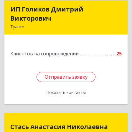
ИП Голиков Дмитрий
ИП Голиков Дмитрий
Викторович
Викторович
Туапсе
352803, Краснодарский край, Туапсинский р-н,
Туапсе г, Калараша ул, дом № 53, кв.4
Клиентов на сопровождении
25
Подробнее
Отправить заявку
Отправить заявку
Показать контакты
Назад
Стась Анастасия Николаевна
Стась Анастасия Николаевна