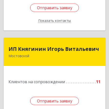
Отправить заявку
Отправить заявку
Показать контакты
Назад
ИП Княгинин Игорь Витальевич
ИП Княгинин Игорь Витальевич
Мостовской
352570, Краснодарский край, Мостовский р-н,
Мостовской пгт, Гоголя ул, дом № 113, кв.3
Подробнее
Клиентов на сопровождении
11
Отправить заявку
Отправить заявку