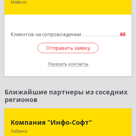
Майкоп
385006, Адыгея Респ, Майкоп г, Калинина ул,
дом № 210С
Подробнее
Клиентов на сопровождении
60
Отправить заявку
Отправить заявку
Показать контакты
Назад
Ближайшие партнеры из соседних
регионов
Компания "Инфо-Софт"
Компания "Инфо-Софт"
Лабинск
352500, Краснодарский край, Лабинский р-н,