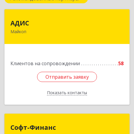
АДИС
АДИС
Майкоп
385006, Адыгея Респ, Майкоп г,
Краснооктябрьская ул, дом № 59, кв.1
Подробнее
Клиентов на сопровождении
58
Отправить заявку
Отправить заявку
Показать контакты
Назад
Софт-Финанс
Софт-Финанс