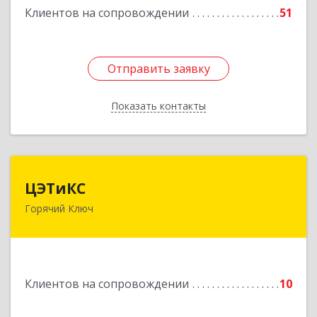
Клиентов на сопровождении
51
Отправить заявку
Отправить заявку
Показать контакты
Назад
ЦЭТиКС
ЦЭТиКС
Горячий Ключ
353290, Краснодарский край, Горячий Ключ г,
Ленина ул, дом № 208, оф.21
Подробнее
Клиентов на сопровождении
10