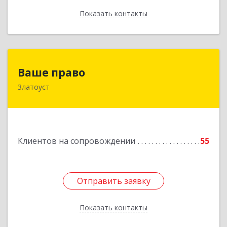
Показать контакты
Назад
Ваше право
Ваше право
Златоуст
456219, Челябинская обл, Златоуст г,
Молодежный кв-л, дом № 7, кв.136
Подробнее
Клиентов на сопровождении
55
Отправить заявку
Отправить заявку
Показать контакты
Назад