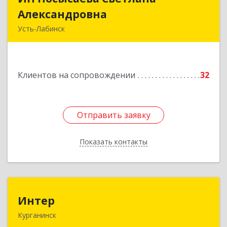
Александровна
Александровна
Усть-Лабинск
352330, Краснодарский край, Усть-Лабинск г,
Зои Космодемьянской ул, дом № 192
Клиентов на сопровождении
32
Подробнее
Отправить заявку
Отправить заявку
Показать контакты
Назад
Интер
Интер
Курганинск
352430, Краснодарский край, Курганинск г,