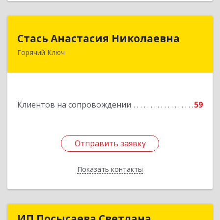
Стась Анастасия Николаевна
Стась Анастасия Николаевна
Горячий Ключ
353290, г. Горячий Ключ, ул. Ленина, д. 242,
кв.23
Подробнее
Клиентов на сопровождении
59
Отправить заявку
Отправить заявку
Показать контакты
Назад
ИП Посысаева Светлана
ИП Посысаева Светлана