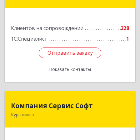
Лабинск г, Константинова ул, дом № 72
Подробнее
Клиентов на сопровождении
228
1С:Специалист
1
Отправить заявку
Отправить заявку
Показать контакты
Назад
Компания Сервис Софт
Компания Сервис Софт
Курганинск
352430, Краснодарский край, Курганинск г,
Розы Люксембург ул, дом № 333
Подробнее