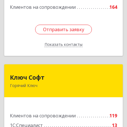
Клиентов на сопровождении
164
Отправить заявку
Отправить заявку
Показать контакты
Назад
Ключ Софт
Ключ Софт
Горячий Ключ
353287, Краснодарский край, Горячий Ключ г,
Первомайский п, Бендуса ул, дом № 13
Подробнее
Клиентов на сопровождении
119
1С:Специалист
13