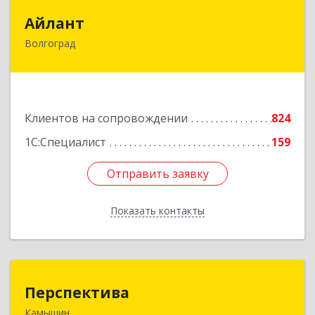
Айлант
Айлант
Волгоград
400001, Волгоградская обл, Волгоград г, им
Канунникова ул, дом № 11А
Подробнее
Клиентов на сопровождении
824
1С:Специалист
159
Отправить заявку
Отправить заявку
Показать контакты
Назад
Перспектива
Перспектива
Камышин