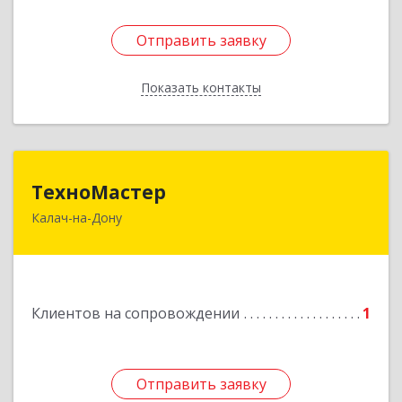
Отправить заявку
Отправить заявку
Показать контакты
Назад
ТехноМастер
ТехноМастер
Калач-на-Дону
404503, Волгоградская обл, Калач-на-Дону г,
Пархоменко ул, дом № 4, кв. 56
Подробнее
Клиентов на сопровождении
1
Отправить заявку
Отправить заявку