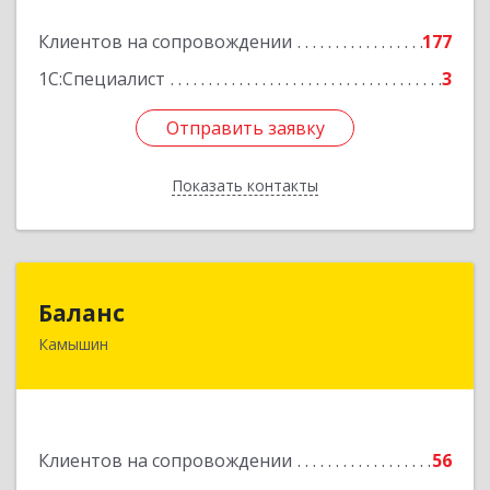
Подробнее
Клиентов на сопровождении
177
1С:Специалист
3
Отправить заявку
Отправить заявку
Показать контакты
Назад
Баланс
Баланс
Камышин
403876, Волгоградская обл, г.о. город Камышин,
Камышин г, 5-й мкр, дом № 63А, каб.37,38,39
Подробнее
Клиентов на сопровождении
56