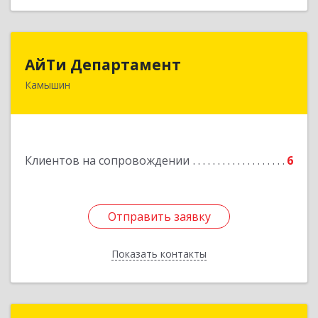
АйТи Департамент
АйТи Департамент
Камышин
403882, Волгоградская обл, Камышин г,
Пролетарская ул, дом № 10/1
Подробнее
Клиентов на сопровождении
6
Отправить заявку
Отправить заявку
Показать контакты
Назад