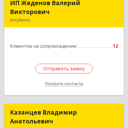
ИП Жеденов Валерий
ИП Жеденов Валерий
Викторович
Викторович
Ахтубинск
416500, Астраханская обл, Ахтубинский р-н,
Ахтубинск г, Ст.Лаврентьева ул, дом № 2, кв.48
Клиентов на сопровождении
12
Подробнее
Отправить заявку
Отправить заявку
Показать контакты
Назад
Казанцев Владимир
Казанцев Владимир
Анатольевич
Анатольевич