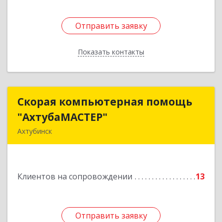
Отправить заявку
Отправить заявку
Показать контакты
Назад
Скорая компьютерная помощь
Скорая компьютерная помощь
"АхтубаМАСТЕР"
"АхтубаМАСТЕР"
Ахтубинск
416506, Астраханская обл, Ахтубинский р-н,
Ахтубинск г, Буденного ул, дом № 7, кв.30
Клиентов на сопровождении
13
Подробнее
Отправить заявку
Отправить заявку