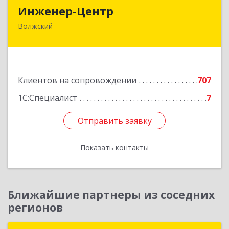
Инженер-Центр
Инженер-Центр
Волжский
404120, Волгоградская обл, Волжский г, им
генерала Карбышева ул, дом № 76
Подробнее
Клиентов на сопровождении
707
1С:Специалист
7
Отправить заявку
Отправить заявку
Показать контакты
Назад
Ближайшие партнеры из соседних
регионов