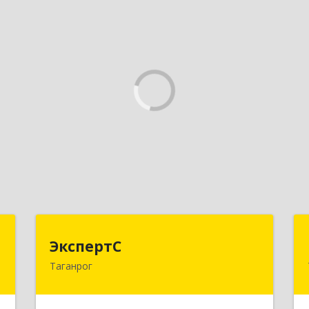
С
ЭкспертС
ЭкспертС
Таганрог
,
347905, Ростовская обл, Таганрог г,
1
Социалистическая ул, дом № 2, оф.300