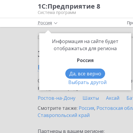
1С:Предприятие 8
Система программ
Россия
Пр
Главная
Сервисы ИТС
Bidzaar
Bidzaar в Тага
Информация на сайте будет
отображаться для региона
Заказать Bidzaar
Россия
в Таганроге
Да, все верно
Ознакомьтесь с информационными карт
Выбрать другой
внедрение продукта.
Ростов-на-Дону
Шахты
Аксай
Ба
Смотрите также:
Россия
,
Ростовская обл
Ставропольский край
Партнеры в вашем регионе: