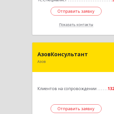
Отправить заявку
Отправить заявку
Показать контакты
Назад
АзовКонсультан
АзовКонсультант
Азов
346780, Ростовская обл, Азов г
Петровский б-р, дом № 
Подробне
Клиентов на сопровождении
13
Отправить заявку
Отправить заявку