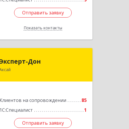
Отправить заявку
Отправить заявку
Показать контакты
Назад
Эксперт-Дон
Эксперт-Дон
Аксай
346720, Ростовская обл, Аксай г,
Буденного ул, дом № 136, оф.16-17
Подробнее
Клиентов на сопровождении
85
1С:Специалист
1
Отправить заявку
Отправить заявку