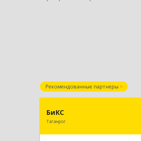
Рекомендованные партнеры
БиК
БиКС
Таганрог
347900, Ростовская обл, Таганрог г
Фрунзе ул, дом № 74, кв.