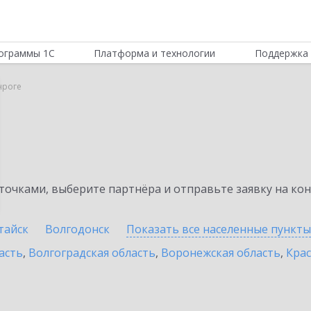
ограммы 1С
Платформа и технологии
Поддержка 
нроге
очками, выберите партнёра и отправьте заявку на ко
тайск
Волгодонск
Показать все населенные
пункты
асть
,
Волгоградская область
,
Воронежская область
,
Крас