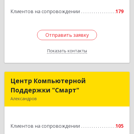
Подробнее
Клиентов на сопровождении
179
Отправить заявку
Отправить заявку
Показать контакты
Назад
Центр Компьютерной
Центр Компьютерной
Поддержки "Смарт"
Поддержки "Смарт"
Александров
601650, Владимирская обл, Александровский р-
н, Александров г, Институтская ул, дом № 1,
ком.74
Клиентов на сопровождении
105
Подробнее