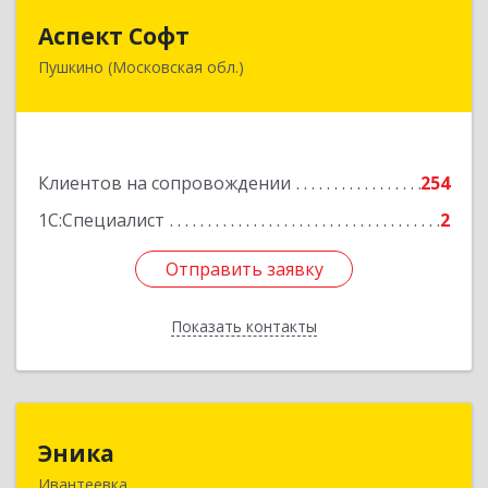
Аспект Софт
Аспект Софт
Пушкино (Московская обл.)
141205, Московская обл, Пушкинский р-н,
Пушкино г, Московский пр-кт, дом № 44, пом.4
Подробнее
Клиентов на сопровождении
254
1С:Специалист
2
Отправить заявку
Отправить заявку
Показать контакты
Назад
Эника
Эника
Ивантеевка