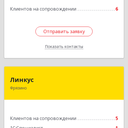
Подробнее
Клиентов на сопровождении
6
Отправить заявку
Отправить заявку
Показать контакты
Назад
Линкус
Линкус
Фрязино
141191, Московская обл, Фрязино г, Ленина ул,
дом № 37, кв.24
Подробнее
Клиентов на сопровождении
5