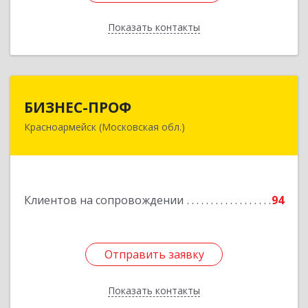
Показать контакты
Назад
БИЗНЕС-ПРОФ
БИЗНЕС-ПРОФ
Красноармейск (Московская обл.)
141290, Московская обл, Красноармейск г,
Чкалова ул, дом № 8, оф.7
Подробнее
Клиентов на сопровождении
94
Отправить заявку
Отправить заявку
Показать контакты
Назад