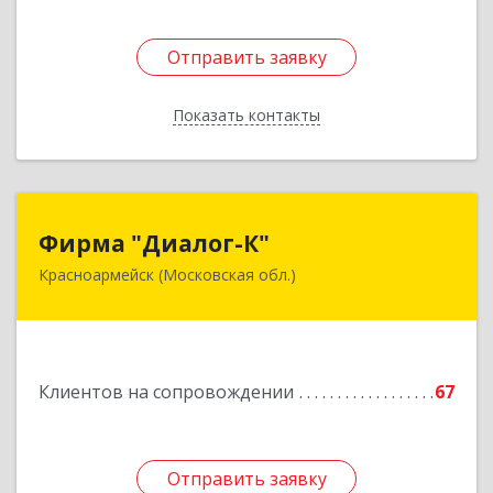
Отправить заявку
Отправить заявку
Показать контакты
Назад
Фирма "Диалог-К"
Фирма "Диалог-К"
Красноармейск (Московская обл.)
141292, Московская обл, Красноармейск г,
Комсомольская ул, дом № 4, пом.25
Подробнее
Клиентов на сопровождении
67
Отправить заявку
Отправить заявку