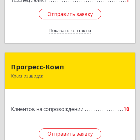
1С:Специалист
1
Отправить заявку
Отправить заявку
Показать контакты
Назад
Прогресс-Комп
Прогресс-Комп
Краснозаводск
141321, Московская обл, Сергиево-Посадский
р-н, Краснозаводск г, Новая ул, дом № 8, кв.78
Подробнее
Клиентов на сопровождении
10
Отправить заявку
Отправить заявку