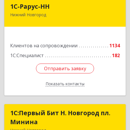
1С-Рарус-НН
1С-Рарус-НН
Нижний Новгород
603093, Нижегородская обл, г.о. город Нижний
Новгород, Нижний Новгород г, Родионова ул,
дом № 192, корпус 2, этаж 7, пом.1
Подробнее
Клиентов на сопровождении
1134
1С:Специалист
182
Отправить заявку
Отправить заявку
Показать контакты
Назад
1С:Первый Бит Н. Новгород пл.
1С:Первый Бит Н. Новгород пл.
Минина
Минина