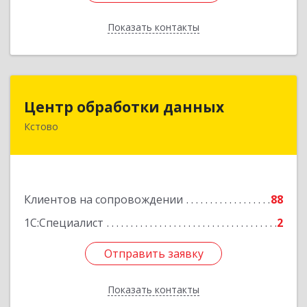
Показать контакты
Назад
Центр обработки данных
Центр обработки данных
Кстово
607650, Нижегородская обл, Кстово г, Победы
пр-кт, дом № 14
Подробнее
Клиентов на сопровождении
88
1С:Специалист
2
Отправить заявку
Отправить заявку
Показать контакты
Назад