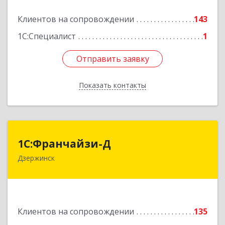
Подробнее
Клиентов на сопровождении
143
1С:Специалист
1
Отправить заявку
Отправить заявку
Показать контакты
Назад
1С:Франчайзи-Д
1С:Франчайзи-Д
Дзержинск
606025, Нижегородская обл, Дзержинск г,
Циолковского пр-кт, дом № 15
Подробнее
Клиентов на сопровождении
135