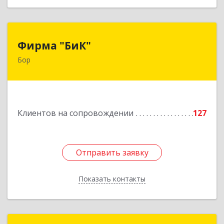
Фирма "БиК"
Фирма "БиК"
Бор
606440, Нижегородская обл, Бор г, Советская
ул, дом № 11
Подробнее
Клиентов на сопровождении
127
Отправить заявку
Отправить заявку
Показать контакты
Назад