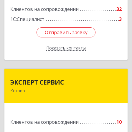
Подробнее
Клиентов на сопровождении
32
1С:Специалист
3
Отправить заявку
Отправить заявку
Показать контакты
Назад
ЭКСПЕРТ СЕРВИС
ЭКСПЕРТ СЕРВИС
Кстово
Подробнее
Клиентов на сопровождении
10