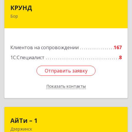
КРУНД
КРУНД
Бор
606440, Нижегородская обл, Бор г,
Профсоюзная ул, дом № 6
Подробнее
Клиентов на сопровождении
167
1С:Специалист
8
Отправить заявку
Отправить заявку
Показать контакты
Назад
АйТи – 1
АйТи – 1
Дзержинск
606015, Нижегородская обл, Дзержинск г,