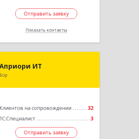
Отправить заявку
Отправить заявку
Показать контакты
Назад
Априори ИТ
Априори ИТ
Бор
606446, Нижегородская обл, Бор г,
Красногорка м-н, дом № 23, корпус 1,
кв.11
Подробнее
Клиентов на сопровождении
32
1С:Специалист
3
Отправить заявку
Отправить заявку