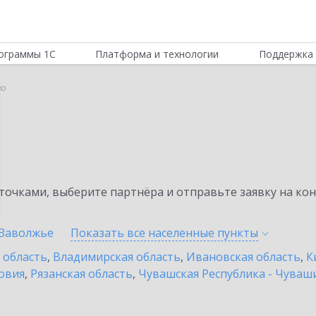
ограммы 1С
Платформа и технологии
Поддержка 
во
очками, выберите партнёра и отправьте заявку на ко
Заволжье
Показать все населенные
пункты
 область
,
Владимирская область
,
Ивановская область
,
К
овия
,
Рязанская область
,
Чувашская Республика - Чуваш