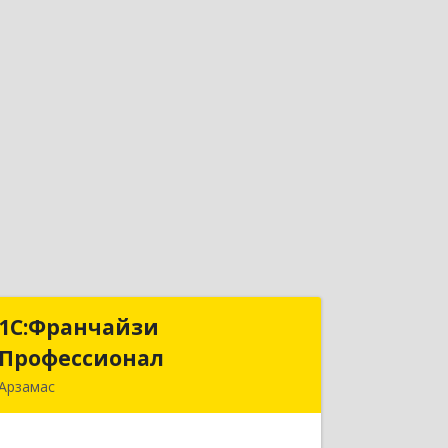
1С:Франчайзи
1С:Франчайзи
Профессионал
Профессионал
Арзамас
607227, Нижегородская обл, Арзамас
г, Кирова ул, дом № 56, кв.6