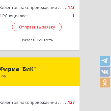
Клиентов на сопровождении
143
Подробнее
1С:Специалист
1
Отправить заявку
Отправить заявку
Показать контакты
Назад
Фирма "БиК"
Фирма "БиК"
Бор
606440, Нижегородская обл, Бор г,
Советская ул, дом № 11
Подробнее
Клиентов на сопровождении
127