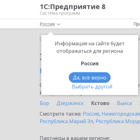
1С:Предприятие 8
Система программ
Россия
Пр
Главная
Сервисы ИТС
Bidzaar
Bidzaar в Ксто
Информация на сайте будет
отображаться для региона
Заказать Bidzaar
Россия
в Кстово
Да, все верно
Ознакомьтесь с информационными карт
Выбрать другой
внедрение продукта.
Бор
Дзержинск
Кстово
Выкса
Смотрите также:
Россия
,
Нижегородская
Республика Марий Эл
,
Республика Морд
Партнеры в вашем регионе: