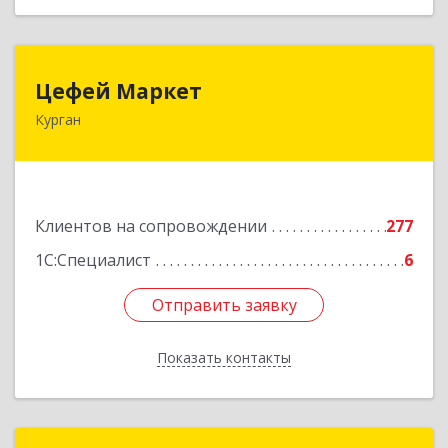
Цефей Маркет
Цефей Маркет
Курган
640002, Курганская обл, Курган г, М.Горького
ул, дом № 35/1
Подробнее
Клиентов на сопровождении
277
1С:Специалист
6
Отправить заявку
Отправить заявку
Показать контакты
Назад