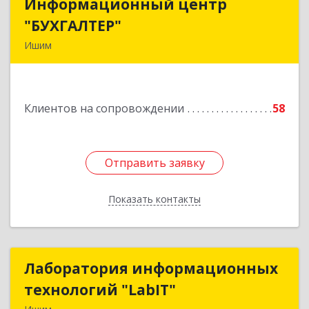
Информационный центр
Информационный центр
"БУХГАЛТЕР"
"БУХГАЛТЕР"
Ишим
627750, Тюменская обл, Ишим г, Советская ул,
дом № 16
Клиентов на сопровождении
58
Подробнее
Отправить заявку
Отправить заявку
Показать контакты
Назад
Лаборатория информационных
Лаборатория информационных
технологий "LabIT"
технологий "LabIT"