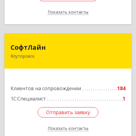
Показать контакты
Назад
СофтЛайн
СофтЛайн
Ялуторовск
627010, Тюменская обл, Ялуторовский р-н,
Ялуторовск г, Ленина ул, дом № 28
Подробнее
Клиентов на сопровождении
184
1С:Специалист
1
Отправить заявку
Отправить заявку
Показать контакты
Назад