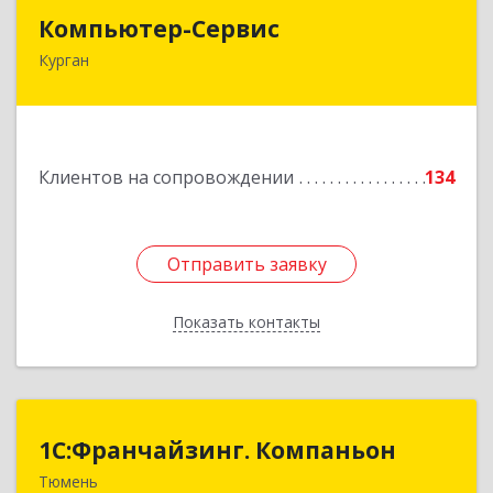
Компьютер-Сервис
Компьютер-Сервис
Курган
640022, Курганская обл, Курган г, Василия
Блюхера ул, дом № 30, пом.1
Подробнее
Клиентов на сопровождении
134
Отправить заявку
Отправить заявку
Показать контакты
Назад
1С:Франчайзинг. Компаньон
1С:Франчайзинг. Компаньон
Тюмень
625049, Тюменская обл, Тюмень г,