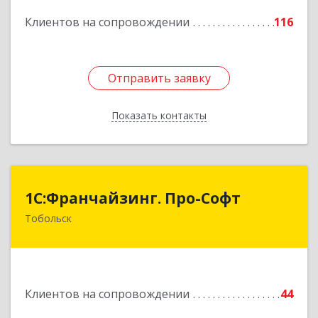
Подробнее
Клиентов на сопровождении
116
Отправить заявку
Отправить заявку
Показать контакты
Назад
1С:Франчайзинг. Про-Софт
1С:Франчайзинг. Про-Софт
Тобольск
626150, Тюменская обл, Тобольск г, Малая
Сибирская, дом № 14 "А"
Подробнее
Клиентов на сопровождении
44