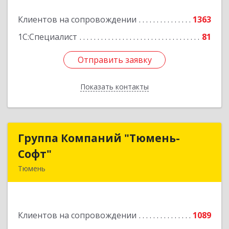
Подробнее
Клиентов на сопровождении
1363
1С:Специалист
81
Отправить заявку
Отправить заявку
Показать контакты
Назад
Группа Компаний "Тюмень-
Группа Компаний "Тюмень-
Софт"
Софт"
Тюмень
625048, Тюменская обл, Тюмень г, Салтыкова-
Щедрина ул, дом № 44/4
Клиентов на сопровождении
1089
Подробнее