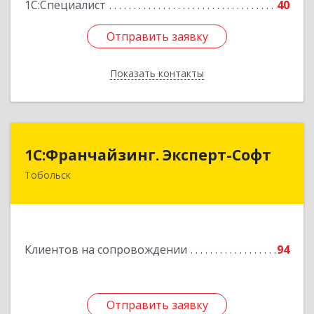
1С:Специалист
40
Отправить заявку
Отправить заявку
Показать контакты
Назад
1С:Франчайзинг. Эксперт-Софт
1С:Франчайзинг. Эксперт-Софт
Тобольск
626150, Тюменская обл, Тобольск г, 7-й мкр,
дом № 39, пом.8
Подробнее
Клиентов на сопровождении
94
Отправить заявку
Отправить заявку