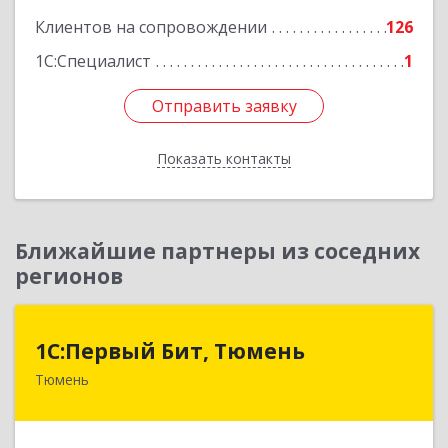
Клиентов на сопровождении
126
Подробнее
1С:Специалист
1
Отправить заявку
Отправить заявку
Показать контакты
Назад
Ближайшие партнеры из соседних
регионов
1С:Первый Бит, Тюмень
1С:Первый Бит, Тюмень
Тюмень
625000, Тюменская обл, Тюмень г, Республики
ул, дом № 61, оф.712