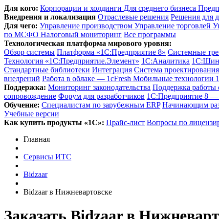
Для кого:
Корпорации и холдинги
Для среднего бизнеса
Предп
Внедрения и локализация
Отраслевые решения
Решения для д
Для чего:
Управление производством
Управление торговлей
У
по МСФО
Налоговый мониторинг
Все программы
Технологическая платформа мирового уровня:
Обзор системы
Платформа «1С:Предприятие 8»
Системные тре
Технология «1С:Предприятие.Элемент»
1C:Аналитика
1С:Шин
Стандартные библиотеки
Интеграция
Система проектировани
внедрений
Работа в облаке — 1cFresh
Мобильные технологии 
Поддержка:
Мониторинг законодательства
Поддержка работы
сопровождение
Форум для разработчиков
1С:Предприятие 8 — 
Обучение:
Cпециалистам по зарубежным ERP
Начинающим ра
Учебные версии
Как купить продукты «1С»:
Прайс-лист
Вопросы по лицензи
Главная
Сервисы ИТС
Bidzaar
Bidzaar в Нижневартовске
Заказать Bidzaar
в Нижневарт