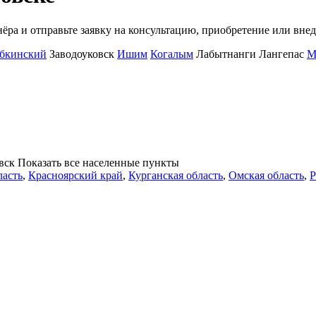
ра и отправьте заявку на консультацию, приобретение или внед
бкинский
Заводоуковск
Ишим
Когалым
Лабытнанги
Лангепас
М
вск
Показать все населенные
пункты
ласть
,
Красноярский край
,
Курганская область
,
Омская область
,
Р