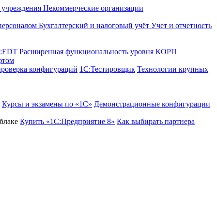
е учреждения
Некоммерческие организации
 персоналом
Бухгалтерский и налоговый учёт
Учет и отчетность
C:EDT
Расширенная функциональность уровня КОРП
фтом
проверка конфигураций
1С:Тестировщик
Технологии крупных
Курсы и экзамены по «1С»
Демонстрационные конфигурации
блаке
Купить «1С:Предприятие 8»
Как выбирать партнера