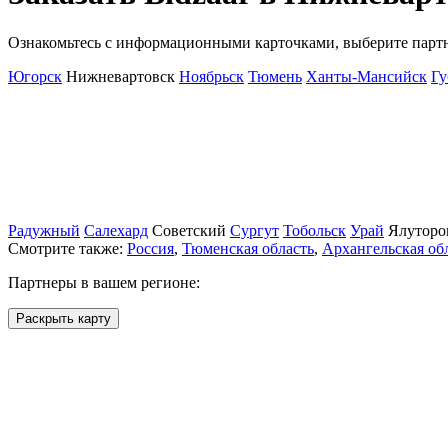
Ознакомьтесь с информационными карточками, выберите партнё
Югорск
Нижневартовск
Ноябрьск
Тюмень
Ханты-Мансийск
Гу
Радужный
Салехард
Советский
Сургут
Тобольск
Урай
Ялуторо
Смотрите также:
Россия
,
Тюменская область
,
Архангельская об
Партнеры в вашем регионе:
Раскрыть карту