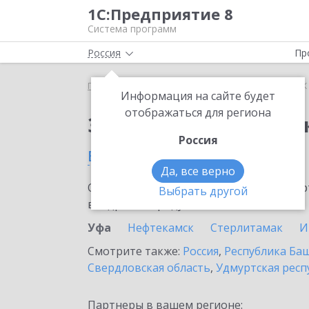
1С:Предприятие 8
Система программ
Россия
Пр
Главная
Сервисы ИТС
1СПАРК Риски
1СПАРК 
Информация на сайте будет
отображаться для региона
Заказать 1СПАРК Рис
Россия
в Уфе
Да, все верно
Ознакомьтесь с информационными карт
Выбрать другой
внедрение продукта.
Уфа
Нефтекамск
Стерлитамак
И
Смотрите также:
Россия
,
Республика Ба
Свердловская область
,
Удмуртская респ
Партнеры в вашем регионе: