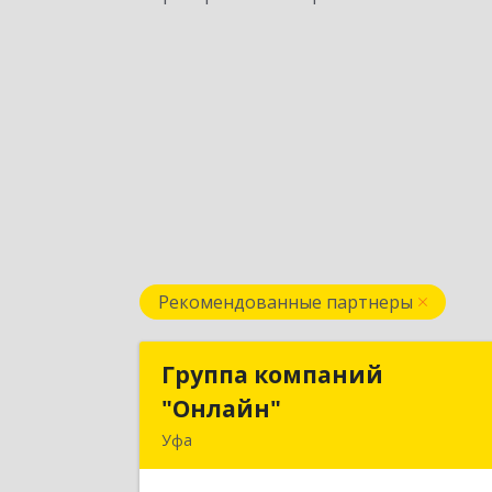
Рекомендованные партнеры
Группа компаний
Группа компани
"Онлайн"
"Онлайн
Уфа
450006, Башкортостан Респ, г.о. горо
Уфа, Уфа г, Цюрупы ул, дом № 130