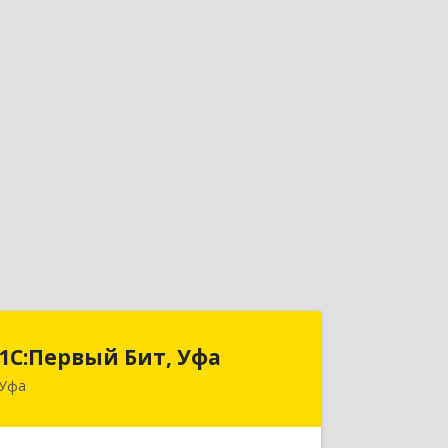
1С:Первый Бит, Уфа
1С:Первый Бит, Уфа
Уфа
450098, Башкортостан Респ, Уфа г,
Комсомольская ул, дом № 165, корпус
3, этаж 2