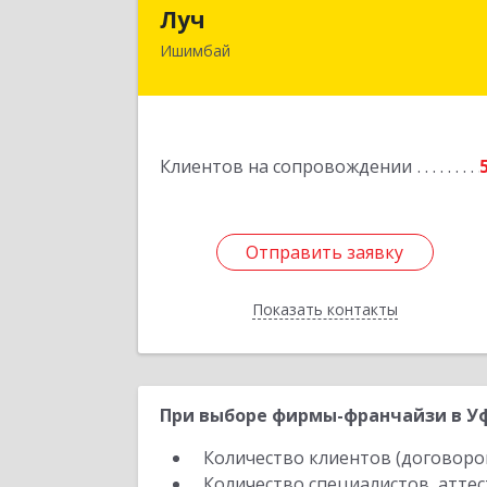
Лу
Луч
Ишимбай
453215, Башкортостан Респ
Ишимбайский р-н, Ишимбай г
Ленина пр-кт, дом № 29, кв.2
Подробне
Клиентов на сопровождении
Отправить заявку
Отправить заявку
Показать контакты
Назад
При выборе фирмы-франчайзи в Уф
Количество клиентов (договоро
Количество специалистов, атте