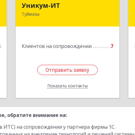
ч
Уникум-ИТ
Уникум-ИТ
Туймазы
,
452757, Башкортостан Респ,
,
Туймазинский р-н, Туймазы г,
9
Заводской пер, дом № 2, корпус Б
е
Подробнее
5
Клиентов на сопровождении
7
Отправить заявку
Отправить заявку
Показать контакты
Назад
е, обратите внимание на:
в ИТС) на сопровождении у партнера фирмы 1С.
стованных на внедрение технологий и решений системы