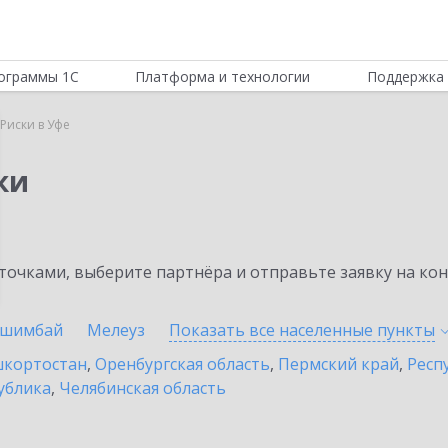
ограммы 1С
Платформа и технологии
Поддержка 
Риски в Уфе
ки
очками, выберите партнёра и отправьте заявку на ко
шимбай
Мелеуз
Показать все населенные
пункты
шкортостан
,
Оренбургская область
,
Пермский край
,
Респ
ублика
,
Челябинская область