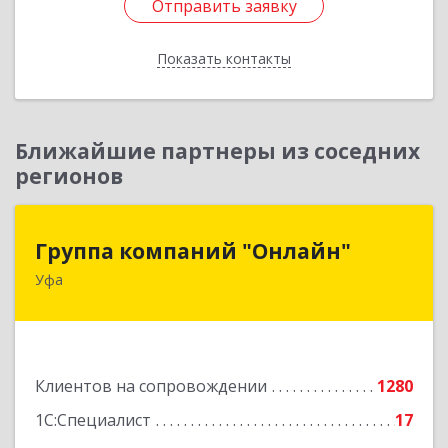
Отправить заявку
Отправить заявку
Показать контакты
Назад
Ближайшие партнеры из соседних
регионов
Группа компаний "Онлайн"
Группа компаний "Онлайн"
Уфа
450006, Башкортостан Респ, г.о. город Уфа, Уфа
г, Цюрупы ул, дом № 130, этаж 1
Подробнее
Клиентов на сопровождении
1280
1С:Специалист
17