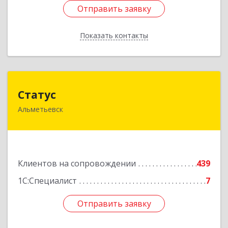
Отправить заявку
Отправить заявку
Показать контакты
Назад
Статус
Статус
Альметьевск
423450, Татарстан Респ, Альметьевск г, Мира
ул, дом № 10
Подробнее
Клиентов на сопровождении
439
1С:Специалист
7
Отправить заявку
Отправить заявку