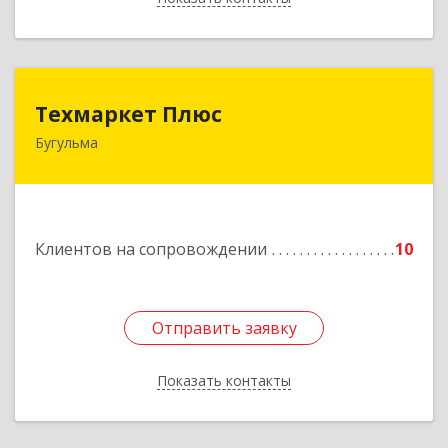
Техмаркет Плюс
Техмаркет Плюс
Бугульма
423231, РТ, Бугульма, ул.Белинского, д.13
Подробнее
Клиентов на сопровождении
10
Отправить заявку
Отправить заявку
Показать контакты
Назад