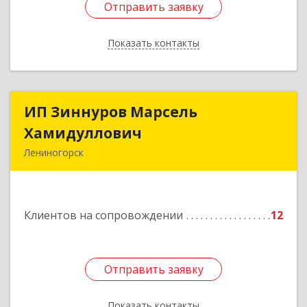
Отправить заявку
Отправить заявку
Показать контакты
Назад
ИП Зиннуров Марсель
ИП Зиннуров Марсель
Хамидуллович
Хамидуллович
Лениногорск
423250, Татарстан Респ, Лениногорский р-н,
Лениногорск г, Халиуллина ул, дом № 79
Клиентов на сопровождении
12
Подробнее
Отправить заявку
Отправить заявку
Показать контакты
Назад