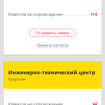
Подробнее
Клиентов на сопровождении
114
Отправить заявку
Отправить заявку
Показать контакты
Назад
Инженерно-технический центр
Инженерно-технический центр
Бугуруслан
461633, Оренбургская обл, Бугуруслан г,
Больничный пер, дом № 8
Подробнее
Клиентов на сопровождении
44