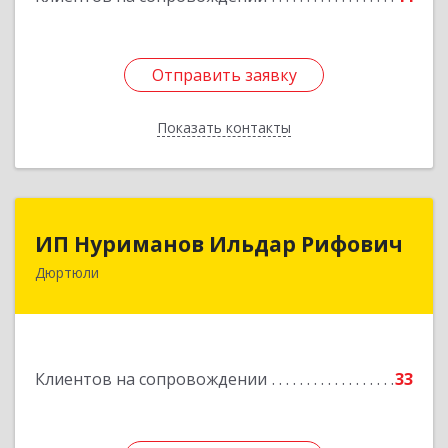
Отправить заявку
Отправить заявку
Показать контакты
Назад
ИП Нуриманов Ильдар Рифович
ИП Нуриманов Ильдар Рифович
Дюртюли
452320, Башкортостан Респ, Дюртюли г,
Первомайская ул, 2а, кв.76
Подробнее
Клиентов на сопровождении
33