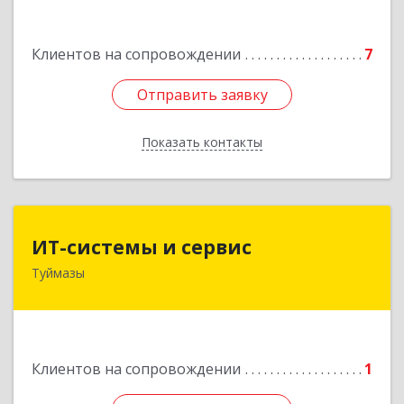
Подробнее
Клиентов на сопровождении
7
Отправить заявку
Отправить заявку
Показать контакты
Назад
ИТ-системы и сервис
ИТ-системы и сервис
Туймазы
452 750, 452750, Башкортостан Респ,
Туймазинский р-н, Туймазы г, Заводская ул,
дом № 11
Подробнее
Клиентов на сопровождении
1