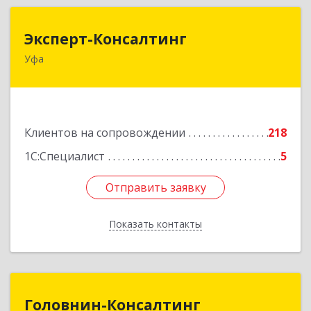
Эксперт-Консалтинг
Эксперт-Консалтинг
Уфа
450059, Башкортостан Респ, Уфимский р-н, Уфа
г, Малая Гражданская ул, дом № 35А
Подробнее
Клиентов на сопровождении
218
1С:Специалист
5
Отправить заявку
Отправить заявку
Показать контакты
Назад
Головнин-Консалтинг
Головнин-Консалтинг