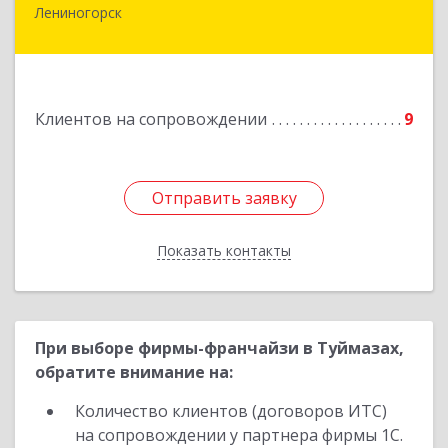
Лениногорск
423250, Татарстан Респ, Лениногорск г,
Гагарина ул, дом № 36
Подробнее
Клиентов на сопровождении
9
Отправить заявку
Отправить заявку
Показать контакты
Назад
При выборе фирмы-франчайзи в Туймазах,
обратите внимание на:
Количество клиентов (договоров ИТС)
на сопровождении у партнера фирмы 1С.