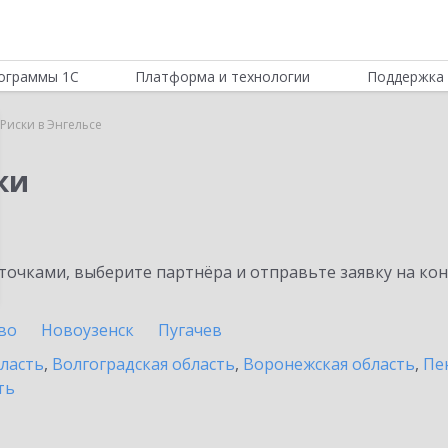
ограммы 1С
Платформа и технологии
Поддержка 
Риски в Энгельсе
ки
очками, выберите партнёра и отправьте заявку на ко
во
Новоузенск
Пугачев
бласть
,
Волгоградская область
,
Воронежская область
,
Пе
ть