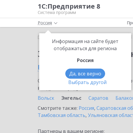
1С:Предприятие 8
Система программ
Россия
Пр
Главная
Сервисы ИТС
1СПАРК Риски
1СПАРК 
Информация на сайте будет
отображаться для региона
Заказать 1СПАРК Рис
Россия
в Энгельсе
Да, все верно
Ознакомьтесь с информационными карт
Выбрать другой
внедрение продукта.
Вольск
Энгельс
Саратов
Балако
Смотрите также:
Россия
,
Саратовская о
Тамбовская область
,
Ульяновская облас
Партнеры в вашем регионе: