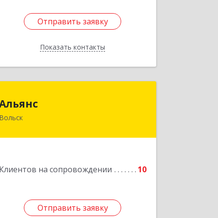
Отправить заявку
Отправить заявку
Показать контакты
Назад
Альянс
Альянс
Вольск
412900, Саратовская обл, Вольск г,
Клочкова ул, дом № 83а
Подробнее
Клиентов на сопровождении
10
Отправить заявку
Отправить заявку