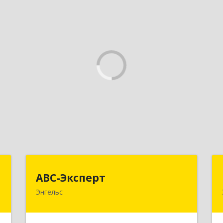
с
АВС-Эксперт
АВС-Эксперт
Энгельс
н
413105, Саратовская обл, Энгельс г,
,
Минская ул, дом № 18/1
5