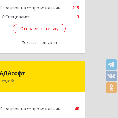
Подробнее
Клиентов на сопровождении
215
1С:Специалист
3
Отправить заявку
Отправить заявку
Показать контакты
Назад
АДАсофт
АДАсофт
Сердобск
442894, Пензенская обл, Сердобск г,
Чайковского ул, дом № 96А, кв.6
Подробнее
Клиентов на сопровождении
40