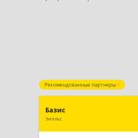
Рекомендованные партнеры
Бази
Базис
Энгельс
413100, Саратовская обл, м.р-
Энгельсский, г.п. город Энгельс
Энгельс г, Тихая ул, дом № 5