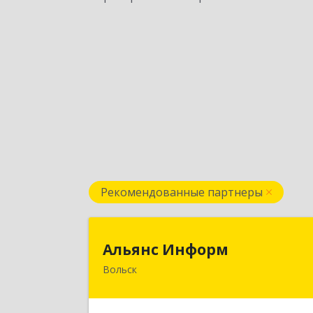
Рекомендованные партнеры
Альянс Инфор
Альянс Информ
Вольск
412906, Саратовская обл, Вольск г
Чернышевского ул, дом № 73