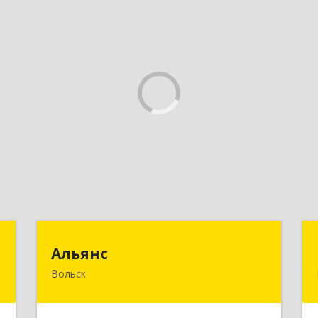
м
Альянс
Альянс
Вольск
,
412900, Саратовская обл, Вольск г,
А
Клочкова ул, дом № 83а