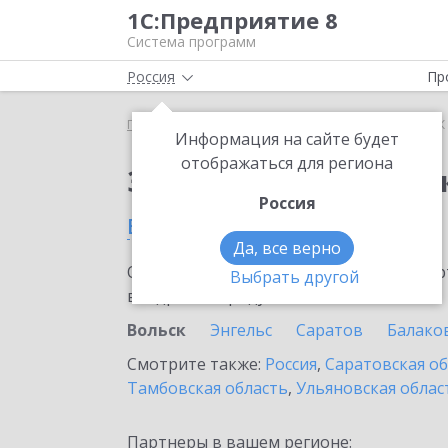
1С:Предприятие 8
Система программ
Россия
Пр
Главная
Сервисы ИТС
1СПАРК Риски
1СПАРК 
Информация на сайте будет
отображаться для региона
Заказать 1СПАРК Рис
Россия
в Вольске
Да, все верно
Ознакомьтесь с информационными карт
Выбрать другой
внедрение продукта.
Вольск
Энгельс
Саратов
Балако
Смотрите также:
Россия
,
Саратовская о
Тамбовская область
,
Ульяновская облас
Партнеры в вашем регионе: