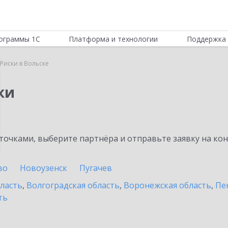
ограммы 1С
Платформа и технологии
Поддержка 
Риски в Вольске
ки
очками, выберите партнёра и отправьте заявку на ко
во
Новоузенск
Пугачев
бласть
,
Волгоградская область
,
Воронежская область
,
Пе
ть