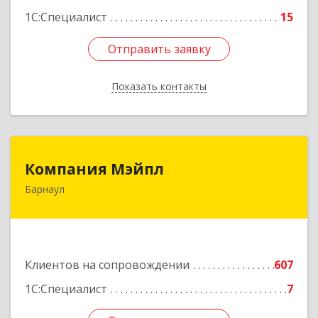
1С:Специалист
15
Отправить заявку
Отправить заявку
Показать контакты
Назад
Компания Мэйпл
Компания Мэйпл
Барнаул
656038, Алтайский край, Барнаул г,
Комсомольский пр-кт, дом № 112
Подробнее
Клиентов на сопровождении
607
1С:Специалист
7