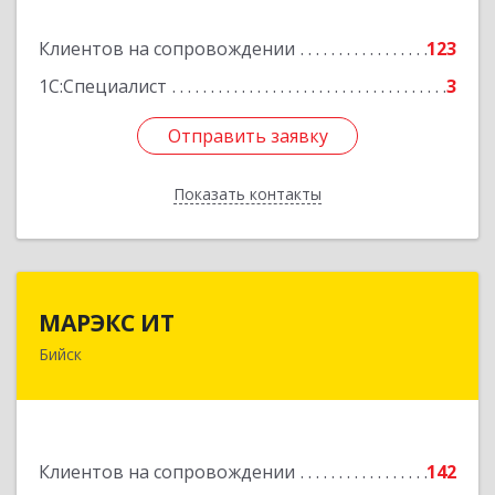
Подробнее
Клиентов на сопровождении
123
1С:Специалист
3
Отправить заявку
Отправить заявку
Показать контакты
Назад
МАРЭКС ИТ
МАРЭКС ИТ
Бийск
Алтайский край, Бийск г, Разина, дом № 94
Подробнее
Клиентов на сопровождении
142