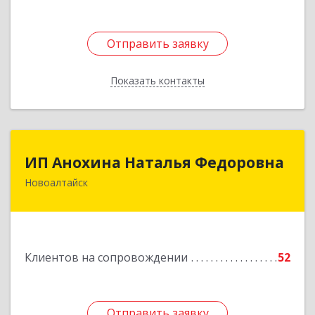
Отправить заявку
Отправить заявку
Показать контакты
Назад
ИП Анохина Наталья Федоровна
ИП Анохина Наталья Федоровна
Новоалтайск
658041, Алтайский край, Новоалтайск г,
Белоярская ул, дом № 132
Подробнее
Клиентов на сопровождении
52
Отправить заявку
Отправить заявку