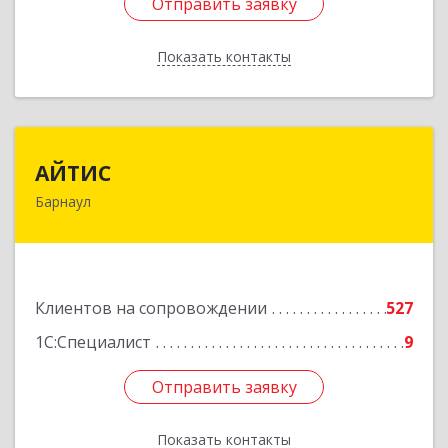
Отправить заявку
Отправить заявку
Показать контакты
Назад
АЙТИС
АЙТИС
Барнаул
656067, Алтайский край, Барнаул г, Взлетная ул,
дом № 65
Подробнее
Клиентов на сопровождении
527
1С:Специалист
9
Отправить заявку
Отправить заявку
Показать контакты
Назад