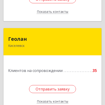
Показать контакты
Назад
Геолан
Геолан
Киселевск
652700, Кемеровская обл, Киселевск г,
Транспортная ул, дом № 54
Подробнее
Клиентов на сопровождении
35
Отправить заявку
Отправить заявку
Показать контакты
Назад