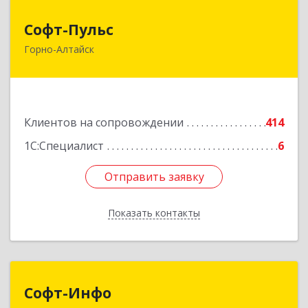
Софт-Пульс
Софт-Пульс
Горно-Алтайск
649006, Алтай Респ, Горно-Алтайск г,
Комсомольская ул, дом № 13
Подробнее
Клиентов на сопровождении
414
1С:Специалист
6
Отправить заявку
Отправить заявку
Показать контакты
Назад
Софт-Инфо
Софт-Инфо