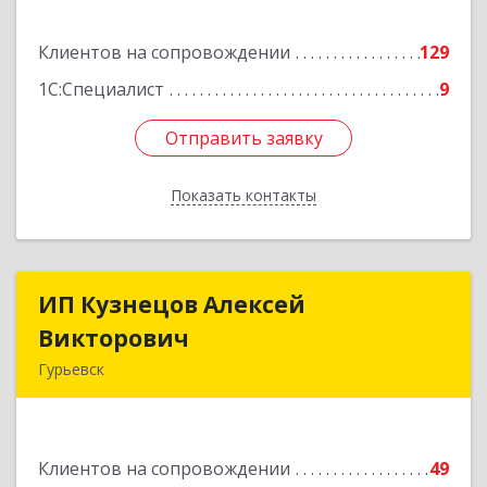
Подробнее
Клиентов на сопровождении
129
1С:Специалист
9
Отправить заявку
Отправить заявку
Показать контакты
Назад
ИП Кузнецов Алексей
ИП Кузнецов Алексей
Викторович
Викторович
Гурьевск
652780, Кемеровская обл, Гурьевский р-н,
Гурьевск г, Суворова ул, дом № 32
Клиентов на сопровождении
49
Подробнее