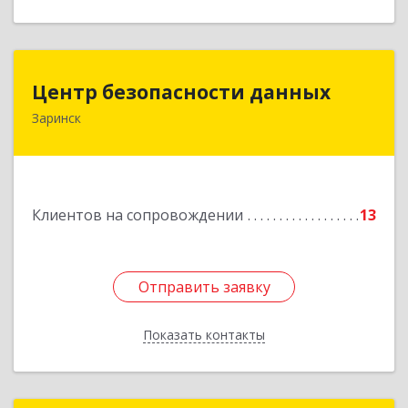
Центр безопасности данных
Центр безопасности данных
Заринск
659100, Алтайский край, Заринск г, Таратынова
ул, дом № 11, кв.9
Подробнее
Клиентов на сопровождении
13
Отправить заявку
Отправить заявку
Показать контакты
Назад