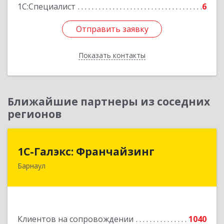
1С:Специалист
6
Отправить заявку
Отправить заявку
Показать контакты
Назад
Ближайшие партнеры из соседних
регионов
1С-Галэкс: Франчайзинг
1С-Галэкс: Франчайзинг
Барнаул
656015, Алтайский край, Барнаул г, Деповская
ул, дом № 7, каб.А-105
Подробнее
Клиентов на сопровождении
1040