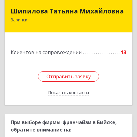
Шипилова Татьяна Михайловна
Шипилова Татьяна Михайловна
Заринск
Подробнее
Клиентов на сопровождении
13
Отправить заявку
Отправить заявку
Показать контакты
Назад
При выборе фирмы-франчайзи в Бийске,
обратите внимание на: