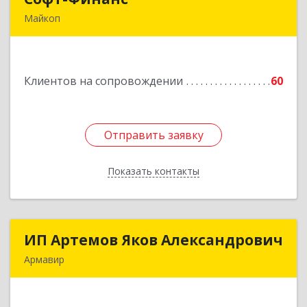
Майкоп
385006, Адыгея Респ, Майкоп г, Калинина ул,
дом № 210С
Клиентов на сопровождении
60
Подробнее
Отправить заявку
Отправить заявку
Показать контакты
Назад
ИП Артемов Яков Александрович
ИП Артемов Яков Александрович
Армавир
Подробнее