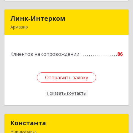
Линк-Интерком
Линк-Интерком
Армавир
352930, Краснодарский край, г.о.город
Армавир, Армавир г, Каспарова ул, дом № 19,
пом.3
Клиентов на сопровождении
86
Подробнее
Отправить заявку
Отправить заявку
Показать контакты
Назад
Константа
Константа
Новокубанск