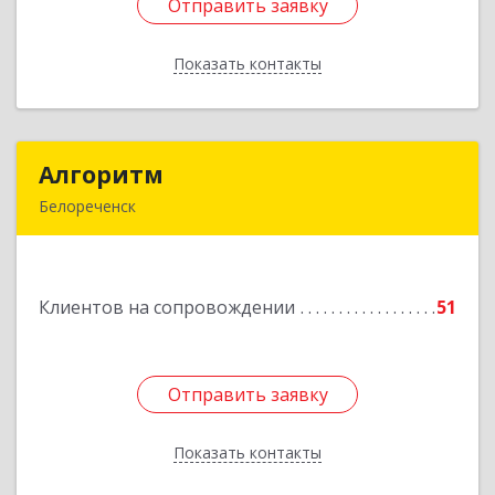
Отправить заявку
Отправить заявку
Показать контакты
Назад
Алгоритм
Алгоритм
Белореченск
352630, Краснодарский край, Белореченский р-
н, Белореченск г, Гоголя ул, дом № 53, кв.75
Клиентов на сопровождении
51
Подробнее
Отправить заявку
Отправить заявку
Показать контакты
Назад