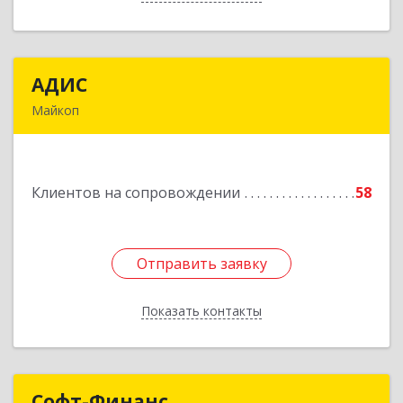
АДИС
АДИС
Майкоп
385006, Адыгея Респ, Майкоп г,
Краснооктябрьская ул, дом № 59, кв.1
Клиентов на сопровождении
58
Подробнее
Отправить заявку
Отправить заявку
Показать контакты
Назад
Софт-Финанс
Софт-Финанс