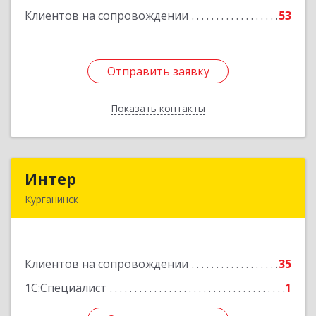
Клиентов на сопровождении
53
Отправить заявку
Отправить заявку
Показать контакты
Назад
Интер
Интер
Курганинск
352430, Краснодарский край, Курганинск г,
Матросова ул, дом № 151
Клиентов на сопровождении
35
Подробнее
1С:Специалист
1