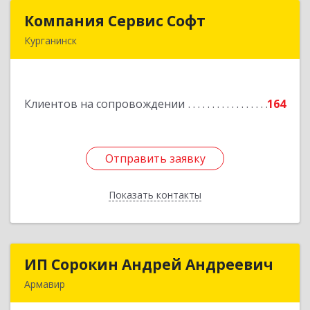
Компания Сервис Софт
Компания Сервис Софт
Курганинск
352430, Краснодарский край, Курганинск г,
Розы Люксембург ул, дом № 333
Клиентов на сопровождении
164
Подробнее
Отправить заявку
Отправить заявку
Показать контакты
Назад
ИП Сорокин Андрей Андреевич
ИП Сорокин Андрей Андреевич
Армавир
352900, Краснодарский край, Армавир г,