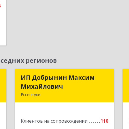
6
седних регионов
а
ИП Добрынин Максим
ИП Добрынин Максим
а
Михайлович
Михайлович
Ессентуки
,
357601, Ставропольский край,
,
Ессентуки, Спасателей, дом № 5, кв.43
Б
1
Клиентов на сопровождении
110
Подробнее
е