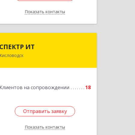
Показать контакты
Назад
СПЕКТР ИТ
СПЕКТР ИТ
Кисловодск
357736, Ставропольский край,
Кисловодск г, Ставропольская ул, дом
№ 8
Подробнее
Клиентов на сопровождении
18
Отправить заявку
Отправить заявку
Показать контакты
Назад