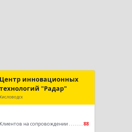
Центр инновационных
Центр инновационных
технологий "Радар"
технологий "Радар"
Кисловодск
357000, Ставропольский край,
Кисловодск г, Цандера проезд, дом №
2
Клиентов на сопровождении
88
Подробнее