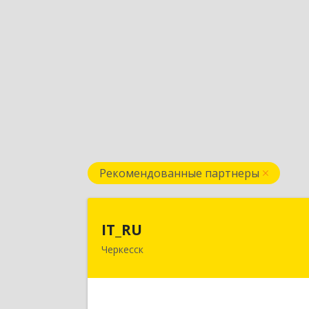
Рекомендованные партнеры
IT_R
IT_RU
Черкесск
Подробне