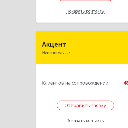
Показать контакты
Назад
Акцен
Акцент
Невинномысск
357112, Ставропольский край
Невинномысск г, Менделеева ул, до
№ 52, оф.
Подробне
Клиентов на сопровождении
4
Отправить заявку
Отправить заявку
Показать контакты
Назад