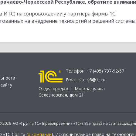
рачаево-Черкесской Республике, обратите внимани
в ИТС) на сопровождении у партнера фирмы 1С.
стованных на внедрение технологий и решений системы
Телефон:
+7 (495) 737-92-57
льности
Email:
site_v8@1c.ru
 сайту
Отдел продаж:
г. Москва
,
улица
Селезнёвская, дом 21
© 2026 АО «Группа 1С» (правопреемник «1С»). Все права на сайт защищен
О «1С-Софт» (
о компании
). Исключительное право на технологи