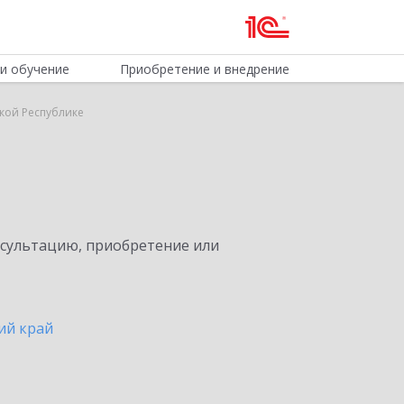
и обучение
Приобретение и внедрение
кой Республике
нсультацию, приобретение или
ий край