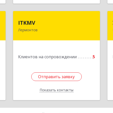
ь
ITKMV
ITKMV
ч
Лермонтов
Подробнее
,
,
3
1
Клиентов на сопровождении
5
е
Отправить заявку
Отправить заявку
Показать контакты
Назад