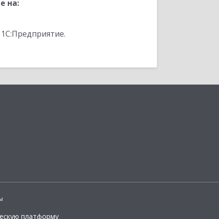
е на:
 1С:Предприятие.
ы
ческую платформу