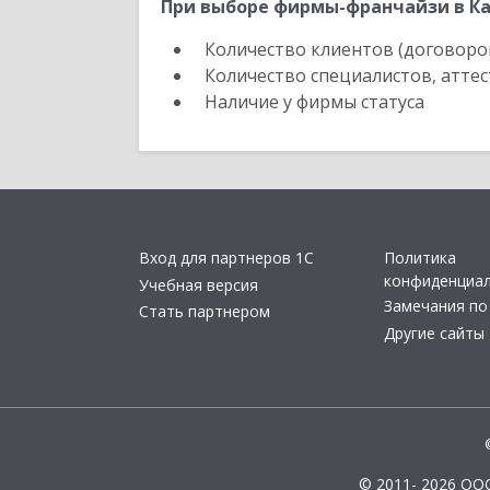
При выборе фирмы-франчайзи в Ка
Количество клиентов (договоро
Количество специалистов, атте
Наличие у фирмы статуса
Вход для партнеров 1С
Политика
конфиденциа
Учебная версия
Замечания по
Стать партнером
Другие сайты
© 2011- 2026 ОО