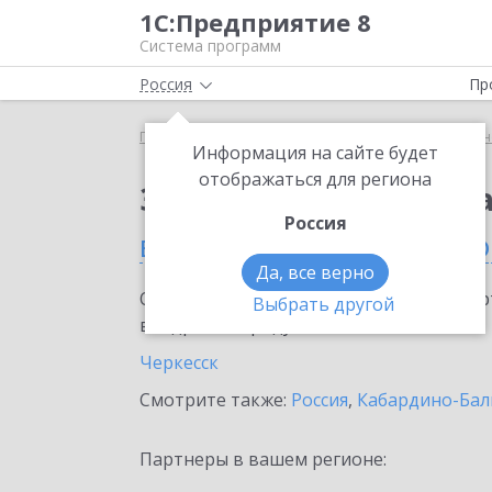
1С:Предприятие 8
Система программ
Россия
Пр
Главная
Сервисы ИТС
1С:Универсальное прог
Информация на сайте будет
отображаться для региона
Заказать 1С:Универс
Россия
в Карачаево-Черкесско
Да, все верно
Ознакомьтесь с информационными карт
Выбрать другой
внедрение продукта.
Черкесск
Смотрите также:
Россия
,
Кабардино-Бал
Партнеры в вашем регионе: