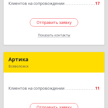
Клиентов на сопровождении
17
Подробнее
Отправить заявку
Отправить заявку
Показать контакты
Назад
Артика
Артика
Всеволожск
188645, Ленинградская обл, Всеволожск г,
Доктора Сотникова ул, дом № 2, кв.86
Клиентов на сопровождении
11
Подробнее
Отправить заявку
Отправить заявку