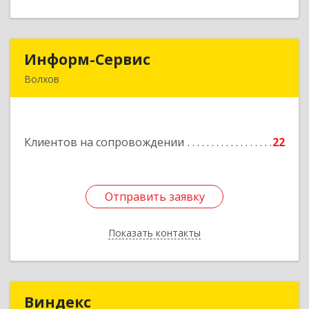
Информ-Сервис
Информ-Сервис
Волхов
187400, Ленинградская обл, Волхов г,
Волховский пр-кт, дом № 7
Клиентов на сопровождении
22
Подробнее
Отправить заявку
Отправить заявку
Показать контакты
Назад
Виндекс
Виндекс