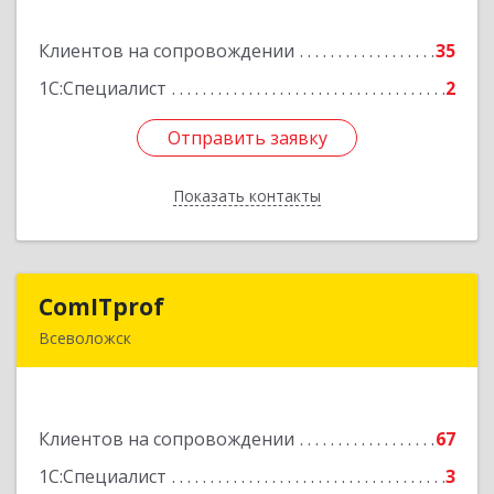
Клиентов на сопровождении
35
Подробнее
1С:Специалист
2
Отправить заявку
Отправить заявку
Показать контакты
Назад
ComITprof
ComITprof
Всеволожск
188643, Ленинградская обл, Всеволожский р-н,
Всеволожск г, Невская ул, дом № 6, кв.18
Клиентов на сопровождении
67
Подробнее
1С:Специалист
3