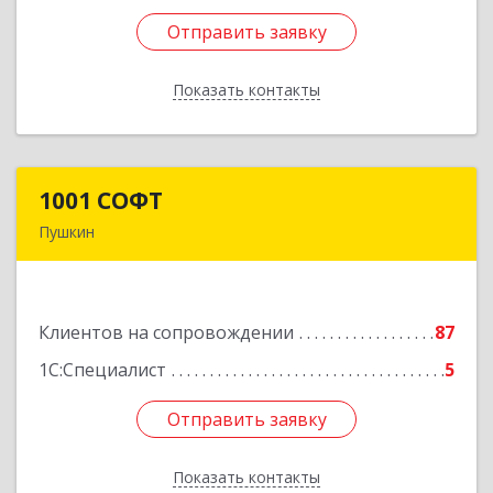
Отправить заявку
Отправить заявку
Показать контакты
Назад
1001 СОФТ
1001 СОФТ
Пушкин
196608, Санкт-Петербург г, Пушкин г,
Автомобильная ул, дом № 6, литера А, оф.207
Клиентов на сопровождении
87
Подробнее
1С:Специалист
5
Отправить заявку
Отправить заявку
Показать контакты
Назад