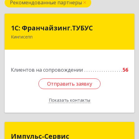
Рекомендованные партнеры
1С: Франчайзинг.ТУБУС
1С: Франчайзинг.ТУБУС
Кингисепп
Подробнее
Клиентов на сопровождении
56
Отправить заявку
Отправить заявку
Показать контакты
Назад
Импульс-Сервис
Импульс-Сервис