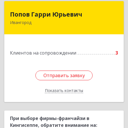
Попов Гарри Юрьевич
Попов Гарри Юрьевич
Ивангород
Подробнее
Клиентов на сопровождении
3
Отправить заявку
Отправить заявку
Показать контакты
Назад
При выборе фирмы-франчайзи в
Кингисеппе, обратите внимание на: