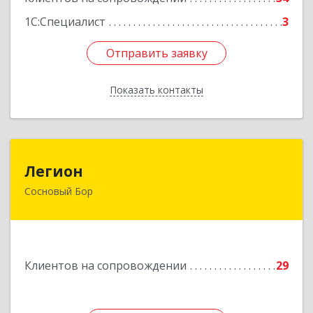
1С:Специалист
3
Отправить заявку
Отправить заявку
Показать контакты
Назад
Легион
Легион
Сосновый Бор
188544, Ленинградская обл, Сосновый Бор г,
Парковая ул, дом № 9
Подробнее
Клиентов на сопровождении
29