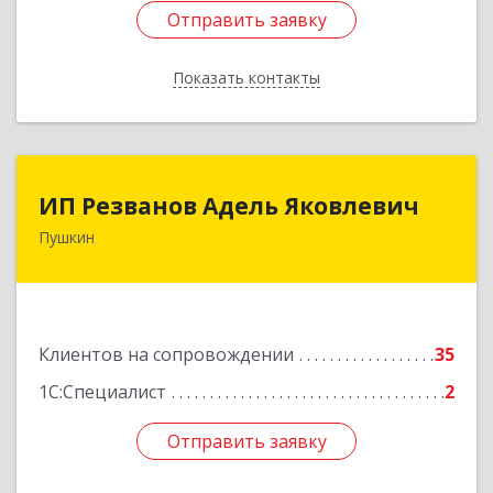
Отправить заявку
Отправить заявку
Показать контакты
Назад
ИП Резванов Адель Яковлевич
ИП Резванов Адель Яковлевич
Пушкин
196602, Санкт-Петербург г, Пушкин г, Красной
Звезды ул, дом № 17/9, литера А, кв.2
Подробнее
Клиентов на сопровождении
35
1С:Специалист
2
Отправить заявку
Отправить заявку