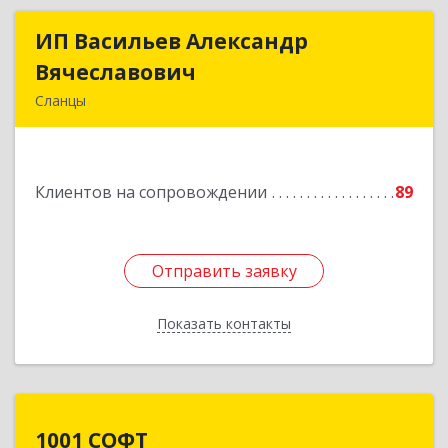
ИП Васильев Александр
ИП Васильев Александр
Вячеславович
Вячеславович
Сланцы
Ленинградская обл, Сланцы г, Спортивная ул,
дом № 2
Клиентов на сопровождении
89
Подробнее
Отправить заявку
Отправить заявку
Показать контакты
Назад
1001 СОФТ
1001 СОФТ