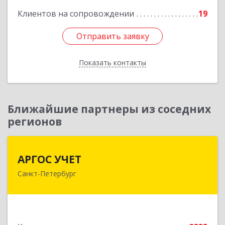
Клиентов на сопровождении
19
Отправить заявку
Отправить заявку
Показать контакты
Назад
Ближайшие партнеры из соседних
регионов
АРГОС УЧЕТ
АРГОС УЧЕТ
Санкт-Петербург
196191, Санкт-Петербург г, Конституции пл,
дом № 7, оф.416
Подробнее