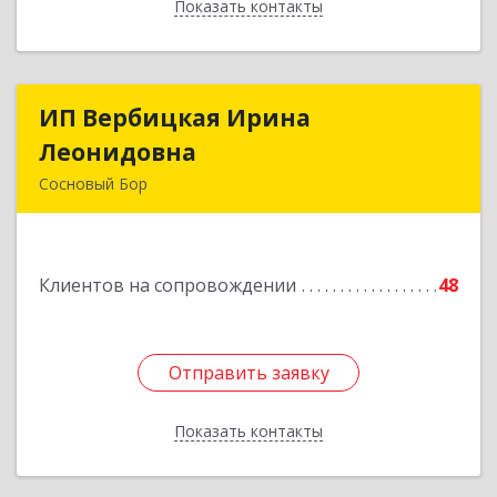
Показать контакты
Назад
ИП Вербицкая Ирина
ИП Вербицкая Ирина
Леонидовна
Леонидовна
Сосновый Бор
189540, Сосновый Бор г, Героев пр-кт, дом №
55
Клиентов на сопровождении
48
Подробнее
Отправить заявку
Отправить заявку
Показать контакты
Назад