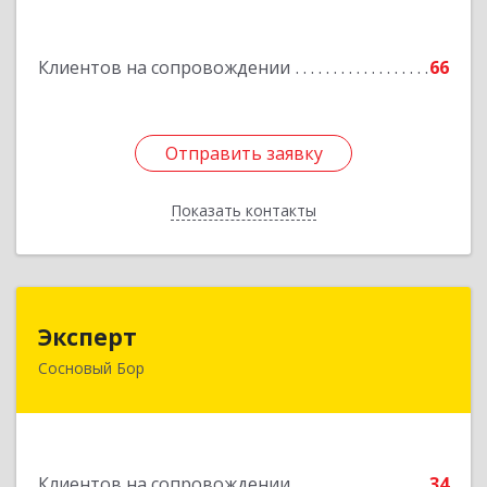
Подробнее
Клиентов на сопровождении
66
Отправить заявку
Отправить заявку
Показать контакты
Назад
Эксперт
Эксперт
Сосновый Бор
188544, Ленинградская обл, Сосновый Бор г, 50
лет Октября ул, дом № 1
Подробнее
Клиентов на сопровождении
34