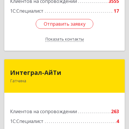
Клиентов на сопровождении
3555
1С:Специалист
17
Отправить заявку
Отправить заявку
Показать контакты
Назад
Интеграл-АйТи
Интеграл-АйТи
Гатчина
188300, Ленинградская обл, Гатчинский р-н,
Гатчина г, 25 Октября пр-кт, дом № 42, литера
А, оф.412
Подробнее
Клиентов на сопровождении
263
1С:Специалист
4