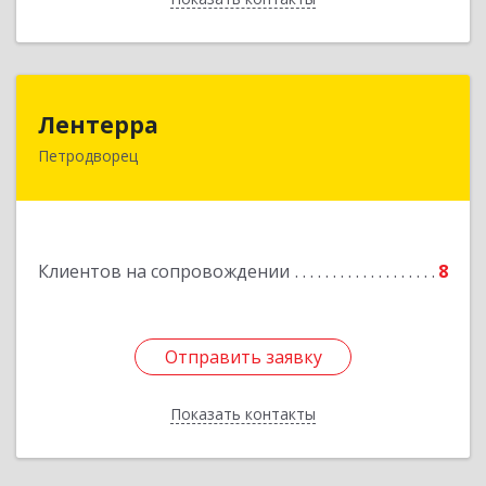
Лентерра
Лентерра
Петродворец
198517, Санкт-Петербург, Петергоф г,
Ропшинское шоссе, дом № 3, корпус 2, кв.99
Подробнее
Клиентов на сопровождении
8
Отправить заявку
Отправить заявку
Показать контакты
Назад