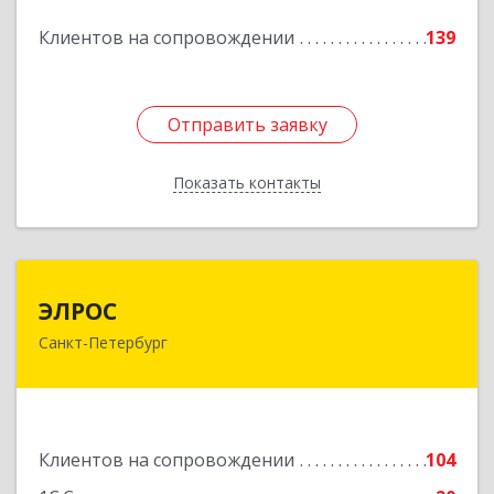
Клиентов на сопровождении
139
Подробнее
Отправить заявку
Отправить заявку
Показать контакты
Назад
ЭЛРОС
ЭЛРОС
Санкт-Петербург
191024, Санкт-Петербург г, Тележная ул, дом №
22, кв.6
Подробнее
Клиентов на сопровождении
104