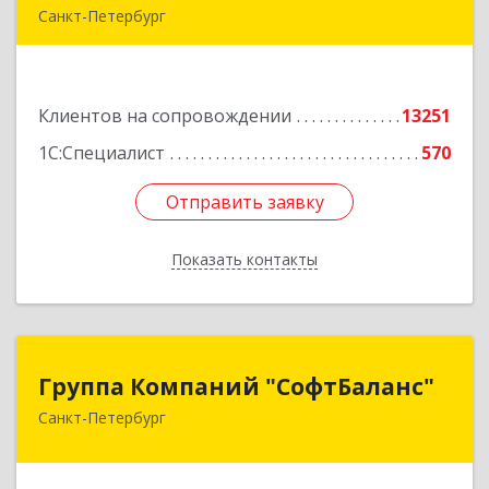
Санкт-Петербург
г.Санкт-Петербург, Невский проспект, 10
Подробнее
Клиентов на сопровождении
13251
1С:Специалист
570
Отправить заявку
Отправить заявку
Показать контакты
Назад
Группа Компаний "СофтБаланс"
Группа Компаний "СофтБаланс"
Санкт-Петербург
195112, Санкт-Петербург г, Заневский пр-кт,
дом № 30, корпус 2, литера А