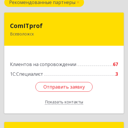
Рекомендованные партнеры
ComITprof
ComITprof
Всеволожск
188643, Ленинградская обл, Всеволожский р-н,
Всеволожск г, Невская ул, дом № 6, кв.18
Подробнее
Клиентов на сопровождении
67
1С:Специалист
3
Отправить заявку
Отправить заявку
Показать контакты
Назад