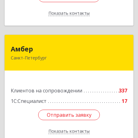
Показать контакты
Назад
Амбер
Амбер
Санкт-Петербург
191119, Санкт-Петербург г, Правды ул, дом №
16
Подробнее
Клиентов на сопровождении
337
1С:Специалист
17
Отправить заявку
Отправить заявку
Показать контакты
Назад