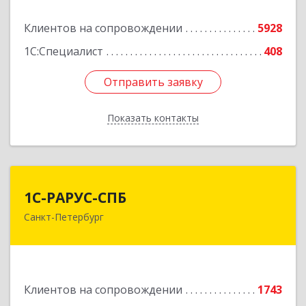
Подробнее
Клиентов на сопровождении
5928
1С:Специалист
408
Отправить заявку
Отправить заявку
Показать контакты
Назад
1С-РАРУС-СПБ
1С-РАРУС-СПБ
Санкт-Петербург
197022, Санкт-Петербург г, вн.тер.г.
муниципальный округ Аптекарский остров,
Профессора Попова ул, дом № 23, литера А,
пом.5-Н,часть №1, 2 часть,6-15, 16часть,
17часть, 44
Клиентов на сопровождении
1743