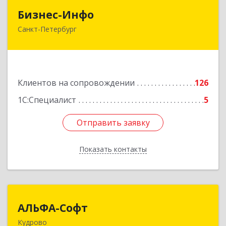
Бизнес-Инфо
Бизнес-Инфо
Санкт-Петербург
191119, Санкт-Петербург г, Константина
Заслонова ул, дом № 7, литера А, пом.17-Н,
часть 3,4,5
Подробнее
Клиентов на сопровождении
126
1С:Специалист
5
Отправить заявку
Отправить заявку
Показать контакты
Назад
АЛЬФА-Софт
АЛЬФА-Софт
Кудрово
188692, Ленинградская обл, Всеволожский м.р-