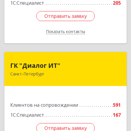
1С:Специалист
205
Подробнее
Отправить заявку
Отправить заявку
Показать контакты
Назад
ГК "Диалог ИТ"
ГК "Диалог ИТ"
Санкт-Петербург
194100, Санкт-Петербург г, вн.тер.г.
муниципальный округ Сампсониевское,
Большой Сампсониевский пр-кт, дом № 68,
литера Н, пом.25-Н, ком.№42
Клиентов на сопровождении
591
Подробнее
1С:Специалист
167
Отправить заявку
Отправить заявку