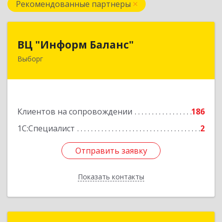
Рекомендованные партнеры
ВЦ "Информ Баланс"
ВЦ "Информ Баланс"
Выборг
188800, Ленинградская обл, Выборгский р-н,
Выборг г, Каменный пер, дом № 2а
Подробнее
Клиентов на сопровождении
186
1С:Специалист
2
Отправить заявку
Отправить заявку
Показать контакты
Назад