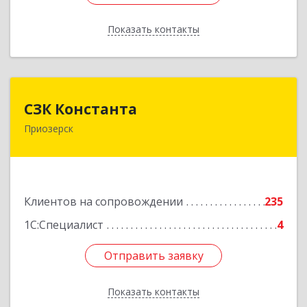
Показать контакты
Назад
СЗК Константа
СЗК Константа
Приозерск
188760, Ленинградская обл, Приозерск г,
Калинина ул, дом № 29, кв.35
Подробнее
Клиентов на сопровождении
235
1С:Специалист
4
Отправить заявку
Отправить заявку
Показать контакты
Назад