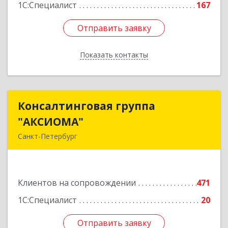
1С:Специалист
167
Отправить заявку
Отправить заявку
Показать контакты
Назад
Консалтинговая группа
Консалтинговая группа
"АКСИОМА"
"АКСИОМА"
Санкт-Петербург
197374, Санкт-Петербург г, Мебельная ул, дом
№ 12, корпус 1, литер А, пом.20Н, оф. 145
Клиентов на сопровождении
471
Подробнее
1С:Специалист
20
Отправить заявку
Отправить заявку