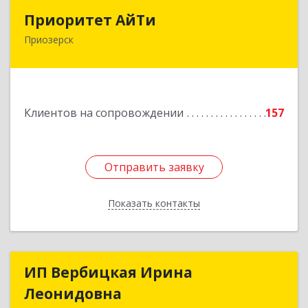
Приоритет АйТи
Приоритет АйТи
Приозерск
188760, Ленинградская обл, Приозерский р-н,
Приозерск г, Калинина ул, дом № 39, этаж 2,
ком. 31
Подробнее
Клиентов на сопровождении
157
Отправить заявку
Отправить заявку
Показать контакты
Назад
ИП Вербицкая Ирина
ИП Вербицкая Ирина
Леонидовна
Леонидовна