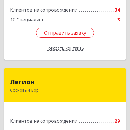
Подробнее
Клиентов на сопровождении
34
1С:Специалист
3
Отправить заявку
Отправить заявку
Показать контакты
Назад
Легион
Легион
Сосновый Бор
188544, Ленинградская обл, Сосновый Бор г,
Парковая ул, дом № 9
Подробнее
Клиентов на сопровождении
29