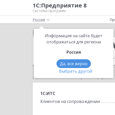
1С:Предприятие 8
Система программ
Россия
Пр
Главная
ИП Васильев Александр Вячеславович
Информация на сайте будет
ИП Васильев 
отображаться для региона
Россия
Адрес:
Ленинградская обл, Сланцы г,
Да, все верно
Выбрать другой
Данные по партнеру
1С:ИТС
Клиентов на сопровождении