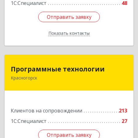
1С:Специалист
48
Отправить заявку
Отправить заявку
Показать контакты
Назад
Программные технологии
Программные технологии
Красногорск
143408, Московская обл, Красногорский р-н,
Красногорск г, Ленина ул, дом № 45, оф.40
Подробнее
Клиентов на сопровождении
213
1С:Специалист
27
Отправить заявку
Отправить заявку