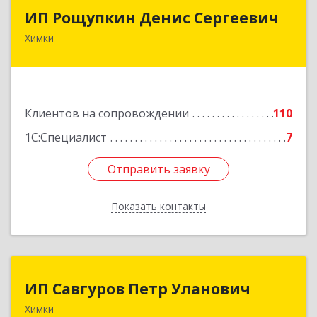
ИП Рощупкин Денис Сергеевич
ИП Рощупкин Денис Сергеевич
Химки
141402, Московская обл, г.о. Химки, Химки г,
Московская ул, дом № 21А, кв.126
Подробнее
Клиентов на сопровождении
110
1С:Специалист
7
Отправить заявку
Отправить заявку
Показать контакты
Назад
ИП Савгуров Петр Уланович
ИП Савгуров Петр Уланович
Химки
141407, Московская обл, Химки г, Молодежная