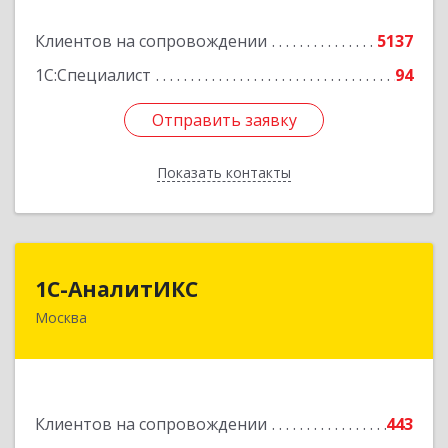
Подробнее
Клиентов на сопровождении
5137
1С:Специалист
94
Отправить заявку
Отправить заявку
Показать контакты
Назад
1С-АналитИКС
1С-АналитИКС
Москва
125167, Москва г, Планетная улица ул, дом №
11, пом.6/25РМ-2
Подробнее
Клиентов на сопровождении
443