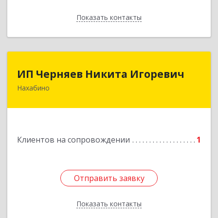
Показать контакты
Назад
ИП Черняев Никита Игоревич
ИП Черняев Никита Игоревич
Нахабино
143430, Московская обл, Красногорский р-н,
Нахабино рп, Красноармейская ул, дом № 60,
кв.8
Подробнее
Клиентов на сопровождении
1
Отправить заявку
Отправить заявку
Показать контакты
Назад