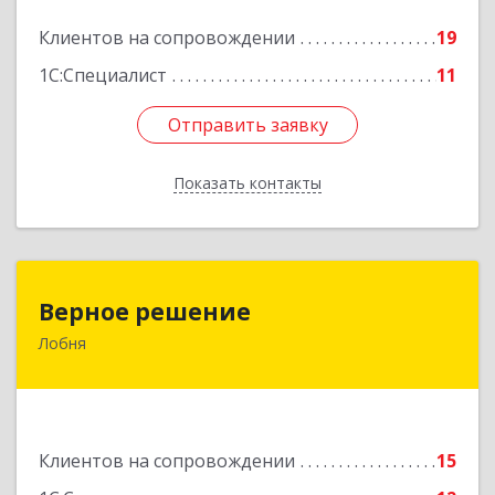
Подробнее
Клиентов на сопровождении
19
1С:Специалист
11
Отправить заявку
Отправить заявку
Показать контакты
Назад
Верное решение
Верное решение
Лобня
141730, Московская обл, Лобня г, Чехова ул,
дом № 12, кв.68
Подробнее
Клиентов на сопровождении
15