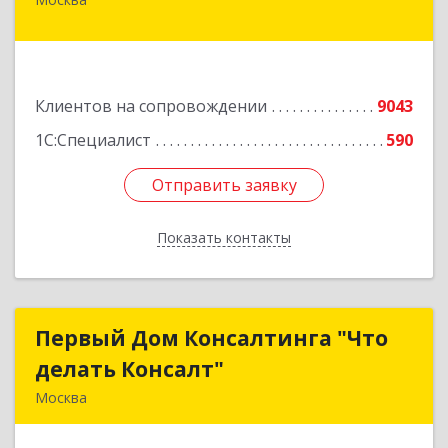
127434, Москва г, Дмитровское ш, дом № 9Б
Подробнее
Клиентов на сопровождении
9043
1С:Специалист
590
Отправить заявку
Отправить заявку
Показать контакты
Назад
Первый Дом Консалтинга "Что
Первый Дом Консалтинга "Что
делать Консалт"
делать Консалт"
Москва
127083, Москва г, Мишина ул, дом № 56