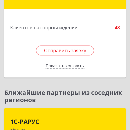
ул, дом № 68, кв.443
Подробнее
Клиентов на сопровождении
43
Отправить заявку
Отправить заявку
Показать контакты
Назад
Ближайшие партнеры из соседних
регионов
1С-РАРУС
1С-РАРУС
Москва