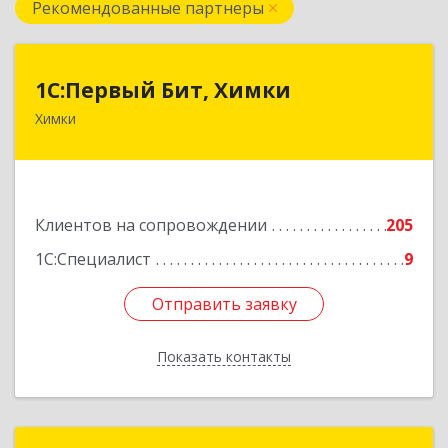
Рекомендованные партнеры
1С:Первый Бит, Химки
1С:Первый Бит, Химки
Химки
141402, Московская обл, г.о. Химки, Химки г,
Московская ул, дом № 38А, оф.1201
Подробнее
Клиентов на сопровождении
205
1С:Специалист
9
Отправить заявку
Отправить заявку
Показать контакты
Назад