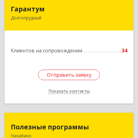
Гарантум
Гарантум
Долгопрудный
141707, Московская обл, Долгопрудный г,
Заводская ул, дом № 7
Подробнее
Клиентов на сопровождении
34
Отправить заявку
Отправить заявку
Показать контакты
Назад
Полезные программы
Полезные программы
Нахабино
143432, Московская обл, Красногорский р-н,