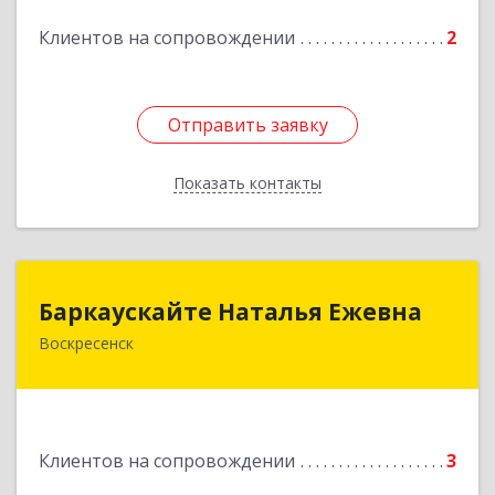
Клиентов на сопровождении
2
Отправить заявку
Отправить заявку
Показать контакты
Назад
Баркаускайте Наталья Ежевна
Баркаускайте Наталья Ежевна
Воскресенск
140222, Московская обл, Воскресенский р-н,
Воскресенск г, Карпово с., Центральная ул., дом
№ 55А
Подробнее
Клиентов на сопровождении
3