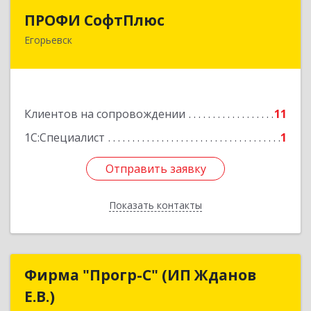
ПРОФИ СофтПлюс
ПРОФИ СофтПлюс
Егорьевск
140301, Московская обл, Егорьевск г,
Парижской Коммуны ул, дом № 1Б, кв.316
Подробнее
Клиентов на сопровождении
11
1С:Специалист
1
Отправить заявку
Отправить заявку
Показать контакты
Назад
Фирма "Прогр-С" (ИП Жданов
Фирма "Прогр-С" (ИП Жданов
Е.В.)
Е.В.)