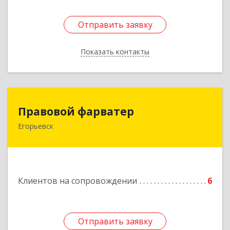
Отправить заявку
Отправить заявку
Показать контакты
Назад
Правовой фарватер
Правовой фарватер
Егорьевск
Подробнее
Клиентов на сопровождении
6
Отправить заявку
Отправить заявку