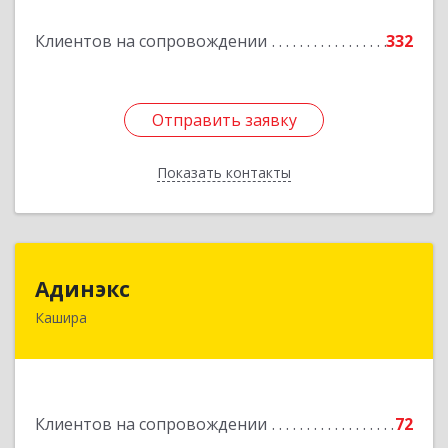
Подробнее
Клиентов на сопровождении
332
Отправить заявку
Отправить заявку
Показать контакты
Назад
Адинэкс
Адинэкс
Кашира
142900, Московская обл, г.о. Кашира, Кашира г,
Стрелецкая ул, дом № 70/1
Подробнее
Клиентов на сопровождении
72