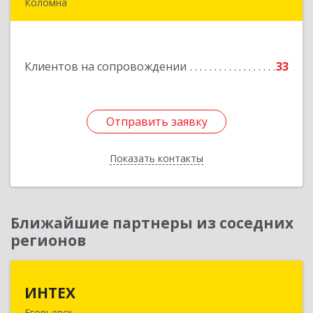
Коломна
140400, Московская обл, Коломна г,
Толстикова ул, дом № 1а, кв.9
Клиентов на сопровождении
33
Подробнее
Отправить заявку
Отправить заявку
Показать контакты
Назад
Ближайшие партнеры из соседних
регионов
ИНТЕХ
ИНТЕХ
Егорьевск