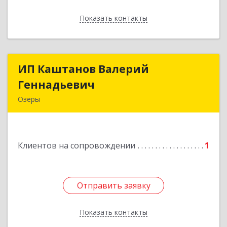
Показать контакты
Назад
ИП Каштанов Валерий
ИП Каштанов Валерий
Геннадьевич
Геннадьевич
Озеры
140560, Московская обл, Озерский р-н, Озеры г,
Ленина ул, дом № 202
Клиентов на сопровождении
1
Подробнее
Отправить заявку
Отправить заявку
Показать контакты
Назад