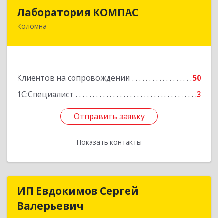
Лаборатория КОМПАС
Лаборатория КОМПАС
Коломна
140415, Московская обл, Коломна г, Л.Толстого
ул, дом № 2
Подробнее
Клиентов на сопровождении
50
1С:Специалист
3
Отправить заявку
Отправить заявку
Показать контакты
Назад
ИП Евдокимов Сергей
ИП Евдокимов Сергей
Валерьевич
Валерьевич