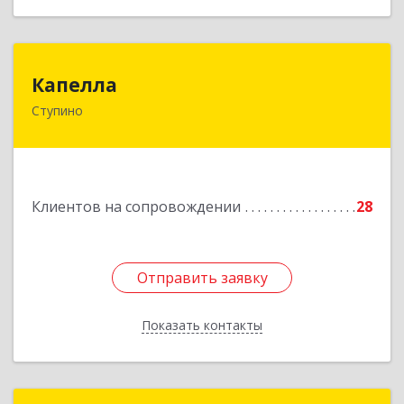
Капелла
Капелла
Ступино
142800, Московская обл, Ступино г, Андропова
ул, дом № 93, кв.137
Подробнее
Клиентов на сопровождении
28
Отправить заявку
Отправить заявку
Показать контакты
Назад