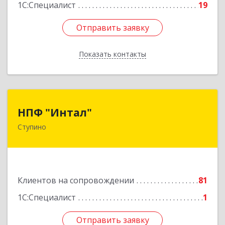
1С:Специалист
19
Отправить заявку
Отправить заявку
Показать контакты
Назад
НПФ "Интал"
НПФ "Интал"
Ступино
142800, Московская обл, Ступинский р-н,
Ступино г, Чайковского ул, дом № 5а, оф.34
Подробнее
Клиентов на сопровождении
81
1С:Специалист
1
Отправить заявку
Отправить заявку