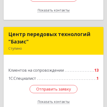
Показать контакты
Назад
Центр передовых технологий
Центр передовых технологий
"Базис"
"Базис"
Ступино
142800, Московская обл, Ступинский р-н,
Ступино г, Крылова ул, владение № 16, корпус 1
Клиентов на сопровождении
13
Подробнее
1С:Специалист
1
Отправить заявку
Отправить заявку
Показать контакты
Назад