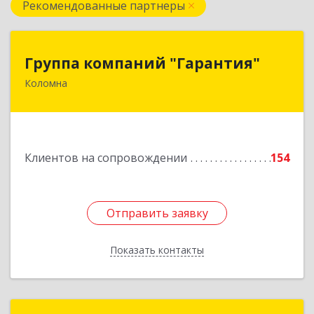
Рекомендованные партнеры
Группа компаний "Гарантия"
Группа компаний "Гарантия"
Коломна
140407, Московская обл, Коломна г, Гагарина
ул, дом № 70
Подробнее
Клиентов на сопровождении
154
Отправить заявку
Отправить заявку
Показать контакты
Назад