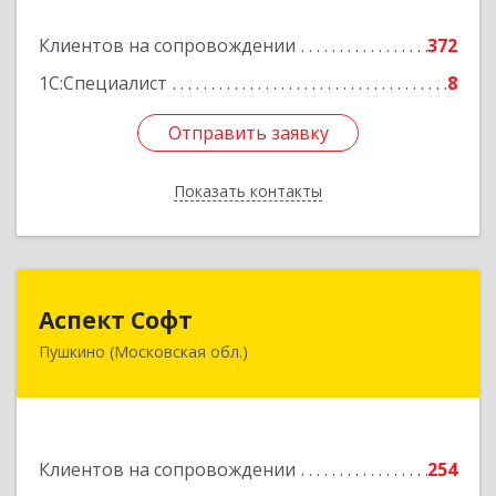
Клиентов на сопровождении
372
Подробнее
1С:Специалист
8
Отправить заявку
Отправить заявку
Показать контакты
Назад
Аспект Софт
Аспект Софт
Пушкино (Московская обл.)
141205, Московская обл, Пушкинский р-н,
Пушкино г, Московский пр-кт, дом № 44, пом.4
Подробнее
Клиентов на сопровождении
254