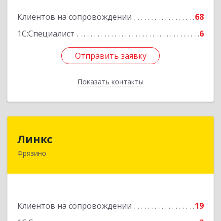
Подробнее
Клиентов на сопровождении
68
1С:Специалист
6
Отправить заявку
Отправить заявку
Показать контакты
Назад
Линкс
Линкс
Фрязино
141190, Московская обл, Фрязино г, Заводской
проезд, дом № 3, кв.133
Подробнее
Клиентов на сопровождении
19