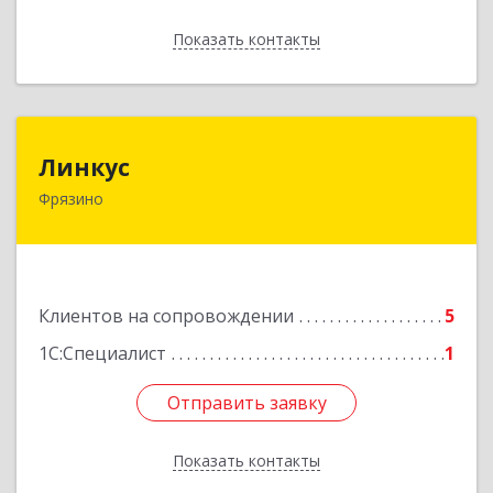
Показать контакты
Назад
Линкус
Линкус
Фрязино
141191, Московская обл, Фрязино г, Ленина ул,
дом № 37, кв.24
Подробнее
Клиентов на сопровождении
5
1С:Специалист
1
Отправить заявку
Отправить заявку
Показать контакты
Назад