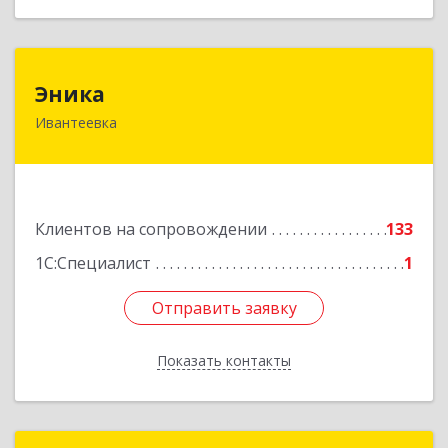
Эника
Эника
Ивантеевка
141280, Московская обл, г.о. Пушкинский,
Ивантеевка г, Заводская ул, дом № 12, кв.1
Подробнее
Клиентов на сопровождении
133
1С:Специалист
1
Отправить заявку
Отправить заявку
Показать контакты
Назад