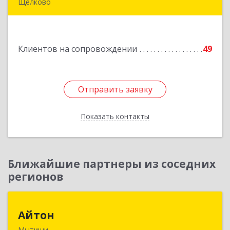
Щелково
141180, Московская обл, Щелковский р-н,
Загорянский дп, Кирова ул, дом № 28
Клиентов на сопровождении
49
Подробнее
Отправить заявку
Отправить заявку
Показать контакты
Назад
Ближайшие партнеры из соседних
регионов
Айтон
Айтон
Мытищи