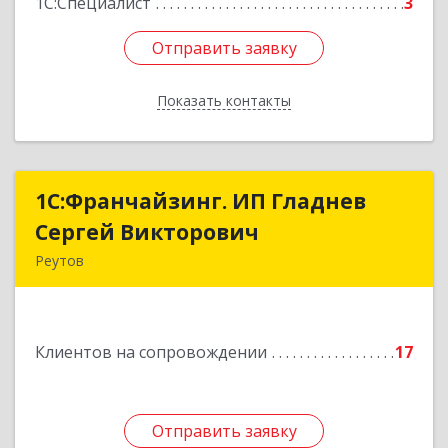
1С:Специалист
3
Отправить заявку
Отправить заявку
Показать контакты
Назад
1С:Франчайзинг. ИП Гладнев
1С:Франчайзинг. ИП Гладнев
Сергей Викторович
Сергей Викторович
Реутов
143966, Московская обл, Реутов г, Парковая ул,
дом № 6, кв.37
Клиентов на сопровождении
17
Подробнее
Отправить заявку
Отправить заявку