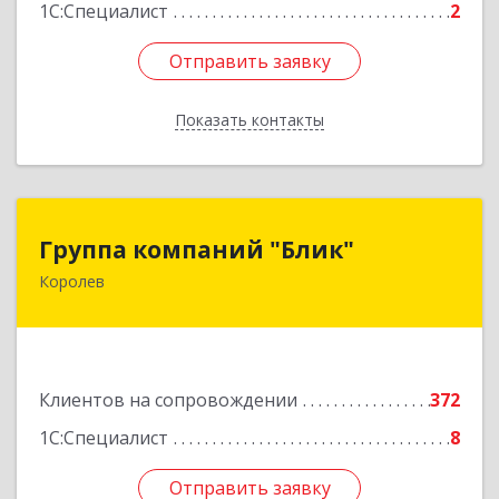
1С:Специалист
2
Отправить заявку
Отправить заявку
Показать контакты
Назад
Группа компаний "Блик"
Группа компаний "Блик"
Королев
141077, Московская обл, Королев г,
Октябрьский б-р, дом № 14
Подробнее
Клиентов на сопровождении
372
1С:Специалист
8
Отправить заявку
Отправить заявку