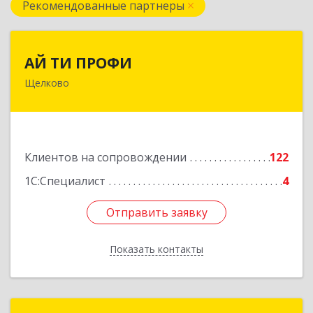
Рекомендованные партнеры
АЙ ТИ ПРОФИ
АЙ ТИ ПРОФИ
Щелково
141108, Московская обл, г.о. Щёлково,
Щёлково г, Заводская ул, дом № 1, пом.3
Подробнее
Клиентов на сопровождении
122
1С:Специалист
4
Отправить заявку
Отправить заявку
Показать контакты
Назад