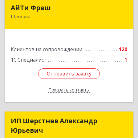
АйТи Фреш
АйТи Фреш
Щелково
141100, Московская обл, Щелково г, Городской
округ Щелково, Ленина пл, дом № 5, ком.308
Подробнее
Клиентов на сопровождении
120
1С:Специалист
1
Отправить заявку
Отправить заявку
Показать контакты
Назад
ИП Шерстнев Александр
ИП Шерстнев Александр
Юрьевич
Юрьевич