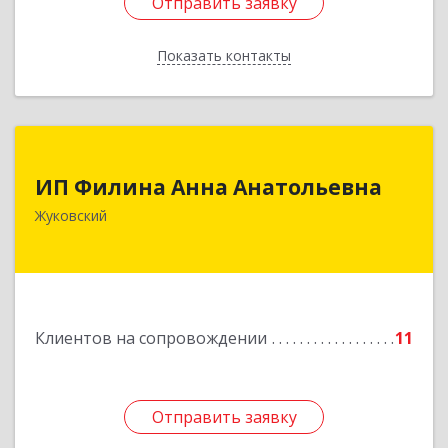
Отправить заявку
Отправить заявку
Показать контакты
Назад
ИП Филина Анна Анатольевна
ИП Филина Анна Анатольевна
140180, Московская обл, Жуковский г,
Жуковский
Баженова ул, дом № 19, кв.20
Подробнее
Клиентов на сопровождении
11
Отправить заявку
Отправить заявку