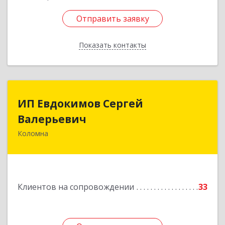
Отправить заявку
Отправить заявку
Показать контакты
Назад
ИП Евдокимов Сергей
ИП Евдокимов Сергей
Валерьевич
Валерьевич
Коломна
140400, Московская обл, Коломна г,
Толстикова ул, дом № 1а, кв.9
Подробнее
Клиентов на сопровождении
33