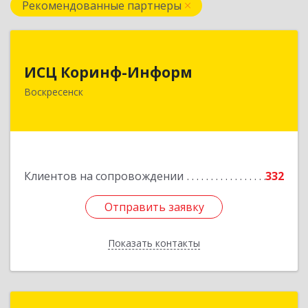
Рекомендованные партнеры
ИСЦ Коринф-Информ
ИСЦ Коринф-Информ
140200, Московская обл, Воскресенский р-н,
Воскресенск
Воскресенск г, Железнодорожная ул, дом № 28,
этаж 3, оф.5
Подробнее
Клиентов на сопровождении
332
Отправить заявку
Отправить заявку
Показать контакты
Назад