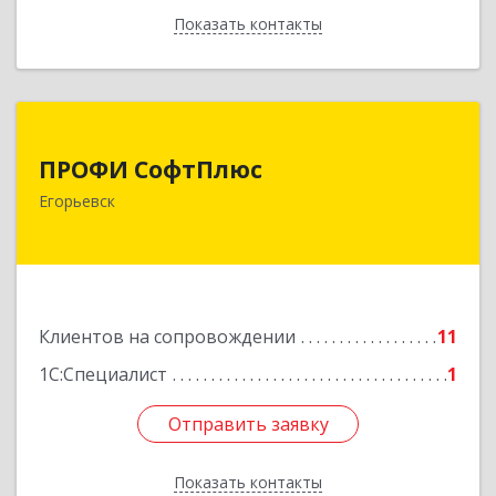
Показать контакты
Назад
ПРОФИ СофтПлюс
ПРОФИ СофтПлюс
140301, Московская обл, Егорьевск г,
Егорьевск
Парижской Коммуны ул, дом № 1Б, кв.316
Подробнее
Клиентов на сопровождении
11
1С:Специалист
1
Отправить заявку
Отправить заявку
Показать контакты
Назад