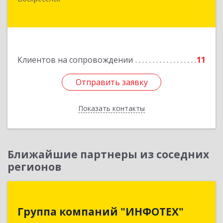
Первостроителей ул, дом № 9
Подробнее
Клиентов на сопровождении
11
Отправить заявку
Отправить заявку
Показать контакты
Назад
Ближайшие партнеры из соседних
регионов
Группа компаний "ИНФОТЕХ"
Группа компаний "ИНФОТЕХ"
140180, Московская обл, Жуковский г, Чкалова