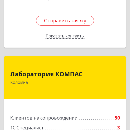
Отправить заявку
Отправить заявку
Показать контакты
Назад
Лаборатория КОМПАС
Лаборатория КОМПАС
140415, Московская обл, Коломна г, Л.Толстого
Коломна
ул, дом № 2
Подробнее
Клиентов на сопровождении
50
1С:Специалист
3