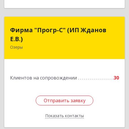
Фирма "Прогр-С" (ИП Жданов
Фирма "Прогр-С" (ИП Жданов
Е.В.)
Е.В.)
Озеры
140563, Московская обл, Озерский р-н, Озеры г,
им Маршала Катукова мкр, дом № 16, кв.27
Подробнее
Клиентов на сопровождении
30
Отправить заявку
Отправить заявку
Показать контакты
Назад