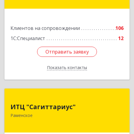
Подробнее
Клиентов на сопровождении
106
1С:Специалист
12
Отправить заявку
Отправить заявку
Показать контакты
Назад
ИТЦ "Сагиттариус"
ИТЦ "Сагиттариус"
140103, Московская обл, Раменское г,
Раменское
Приборостроителей ул, дом № 16А, кв.16
Подробнее