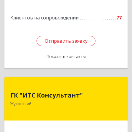
Клиентов на сопровождении
77
Отправить заявку
Отправить заявку
Показать контакты
Назад
ГК "ИТС Консультант"
ГК "ИТС Консультант"
140181, Московская обл, Жуковский г,
Жуковский
Ломоносова ул, дом № 29А, этаж 2, пом.3
Подробнее