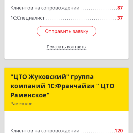
Клиентов на сопровождении
87
1С:Специалист
37
Отправить заявку
Отправить заявку
Показать контакты
Назад
"ЦТО Жуковский" группа
"ЦТО Жуковский" группа
компаний 1С:Франчайзи " ЦТО
компаний 1С:Франчайзи " ЦТО
Раменское"
Раменское"
Раменское
140100, Московская обл, Раменское г, Дергаево
д, Центральная ул, дом № 58А
Клиентов на сопровождении
120
Подробнее