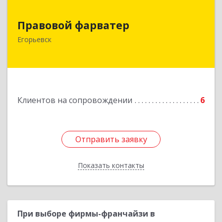
Правовой фарватер
Правовой фарватер
Егорьевск
Подробнее
Клиентов на сопровождении
6
Отправить заявку
Отправить заявку
Показать контакты
Назад
При выборе фирмы-франчайзи в