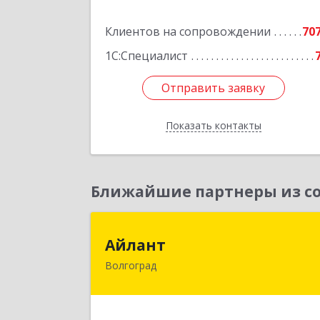
Подробне
Клиентов на сопровождении
70
1С:Специалист
Отправить заявку
Отправить заявку
Показать контакты
Назад
Ближайшие партнеры из со
Айлан
Айлант
Волгоград
400001, Волгоградская обл, Волгогра
г, им Канунникова ул, дом № 11