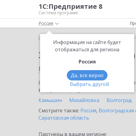
1С:Предприятие 8
Система программ
Россия
Пр
Главная
Сервисы ИТС
1С:Статус самозанятого
Информация на сайте будет
отображаться для региона
Заказать 1С:Статус с
Россия
в Волжском
Да, все верно
Ознакомьтесь с информационными карт
Выбрать другой
внедрение продукта.
Камышин
Михайловка
Волгоград
Смотрите также:
Россия
,
Волгоградская 
Саратовская область
Партнеры в вашем регионе: