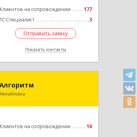
корпус II, оф.6
Клиентов на сопровождении
177
Подробнее
1С:Специалист
3
Отправить заявку
Отправить заявку
Показать контакты
Назад
Алгоритм
Алгоритм
Михайловка
Подробнее
Клиентов на сопровождении
16