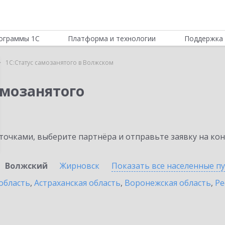
ограммы 1С
Платформа и технологии
Поддержка 
1С:Статус самозанятого в Волжском
амозанятого
очками, выберите партнёра и отправьте заявку на ко
Волжский
Жирновск
Показать все населенные
п
область
,
Астраханская область
,
Воронежская область
,
Ре