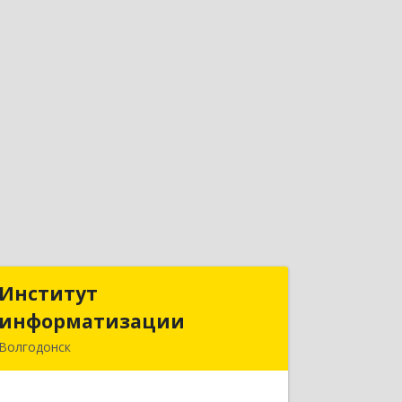
Институт
Институт
информатизации
информатизации
Волгодонск
347383, Ростовская обл, Волгодонск г,
Маршала Кошевого ул, дом № 44,