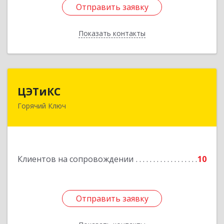
Отправить заявку
Отправить заявку
Показать контакты
Назад
ЦЭТиКС
ЦЭТиКС
Горячий Ключ
353290, Краснодарский край, Горячий Ключ г,
Ленина ул, дом № 208, оф.21
Подробнее
Клиентов на сопровождении
10
Отправить заявку
Отправить заявку