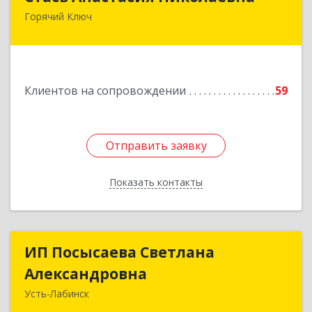
Горячий Ключ
353290, г. Горячий Ключ, ул. Ленина, д. 242,
кв.23
Подробнее
Клиентов на сопровождении
59
Отправить заявку
Отправить заявку
Показать контакты
Назад
ИП Посысаева Светлана
ИП Посысаева Светлана
Александровна
Александровна
Усть-Лабинск
352330, Краснодарский край, Усть-Лабинск г,