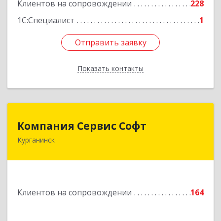
Клиентов на сопровождении
228
1С:Специалист
1
Отправить заявку
Отправить заявку
Показать контакты
Назад
Компания Сервис Софт
Компания Сервис Софт
Курганинск
352430, Краснодарский край, Курганинск г,
Розы Люксембург ул, дом № 333
Подробнее
Клиентов на сопровождении
164