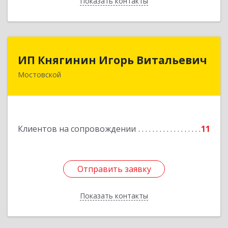
Показать контакты
Назад
ИП Княгинин Игорь Витальевич
ИП Княгинин Игорь Витальевич
Мостовской
352570, Краснодарский край, Мостовский р-н,
Мостовской пгт, Гоголя ул, дом № 113, кв.3
Подробнее
Клиентов на сопровождении
11
Отправить заявку
Отправить заявку
Показать контакты
Назад