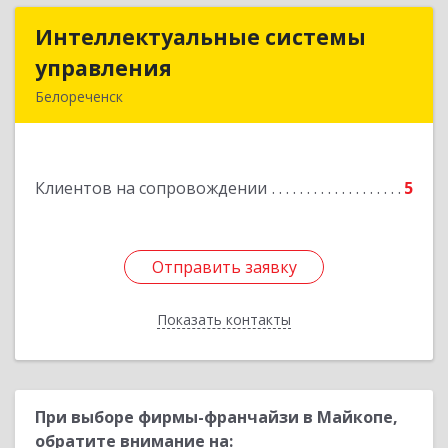
Интеллектуальные системы
Интеллектуальные системы
управления
управления
Белореченск
352630, Краснодарский край, Белореченск г,
Луценко ул, дом № 103
Клиентов на сопровождении
5
Подробнее
Отправить заявку
Отправить заявку
Показать контакты
Назад
При выборе фирмы-франчайзи в Майкопе,
обратите внимание на: