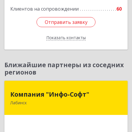
Подробнее
Клиентов на сопровождении
60
Отправить заявку
Отправить заявку
Показать контакты
Назад
Ближайшие партнеры из соседних
регионов
Компания "Инфо-Софт"
Компания "Инфо-Софт"
Лабинск
352500, Краснодарский край, Лабинский р-н,
Лабинск г, Константинова ул, дом № 72
Подробнее