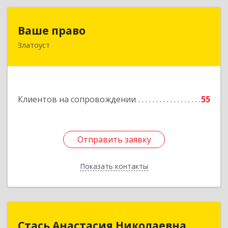
Ваше право
Ваше право
Златоуст
456219, Челябинская обл, Златоуст г,
Молодежный кв-л, дом № 7, кв.136
Подробнее
Клиентов на сопровождении
55
Отправить заявку
Отправить заявку
Показать контакты
Назад
Стась Анастасия Николаевна
Стась Анастасия Николаевна