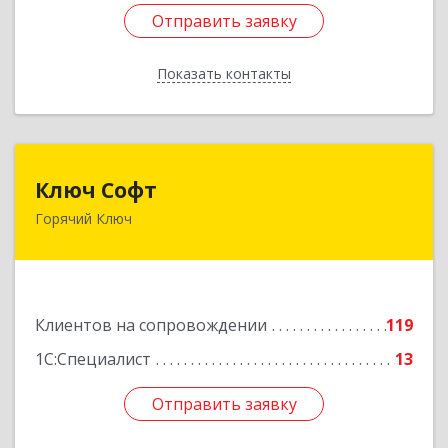
Отправить заявку
Отправить заявку
Показать контакты
Назад
Ключ Софт
Ключ Софт
Горячий Ключ
353287, Краснодарский край, Горячий Ключ г,
Первомайский п, Бендуса ул, дом № 13
Подробнее
Клиентов на сопровождении
119
1С:Специалист
13
Отправить заявку
Отправить заявку