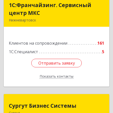
1С:Франчайзинг. Сервисный
1С:Франчайзинг. Сервисный
центр МКС
центр МКС
Нижневартовск
628615, Ханты-Мансийский Автономный округ
- Югра АО, Нижневартовск г, Северная ул, дом
№ 54А, стр.1, оф.112, 202
Клиентов на сопровождении
161
Подробнее
1С:Специалист
5
Отправить заявку
Отправить заявку
Показать контакты
Назад
Сургут Бизнес Системы
Сургут Бизнес Системы
Сургут