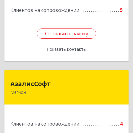
Клиентов на сопровождении
5
Отправить заявку
Отправить заявку
Показать контакты
Назад
АзалисСофт
АзалисСофт
Мегион
628690, Ханты-Мансийский Автономный округ
- Югра АО, Мегион г, Высокий пгт, Мира ул,
дом № 7, кв.2
Подробнее
Клиентов на сопровождении
4