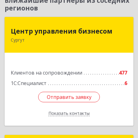
Ближайшие партнеры из соседних
регионов
Центр управления бизнесом
Центр управления бизнесом
Сургут
628403, Ханты-Мансийский Автономный округ
- Югра АО, Сургут г, Мира пр-кт, дом № 56, кв.2
Подробнее
Клиентов на сопровождении
477
1С:Специалист
6
Отправить заявку
Отправить заявку
Показать контакты
Назад