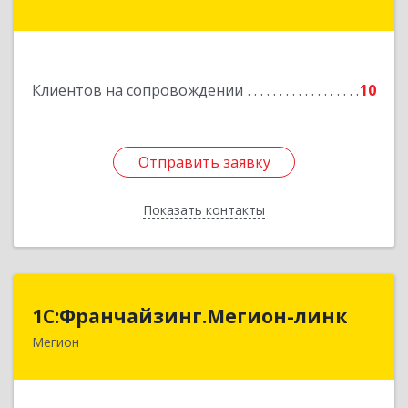
- Югра АО, Когалым г, Сопочинского проезд,
строение 2, оф.18
Подробнее
Клиентов на сопровождении
10
Отправить заявку
Отправить заявку
Показать контакты
Назад
1С:Франчайзинг.Мегион-линк
1С:Франчайзинг.Мегион-линк
Мегион
Подробнее