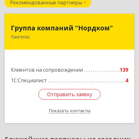
Рекомендованные партнеры
Группа компаний "Нордком"
Группа компаний "Нордком"
Лангепас
628672, Тюменская обл, Лангепас г., Солнечная
ул., дом № 21/1, каб.313
Подробнее
Клиентов на сопровождении
139
1С:Специалист
4
Отправить заявку
Отправить заявку
Показать контакты
Назад