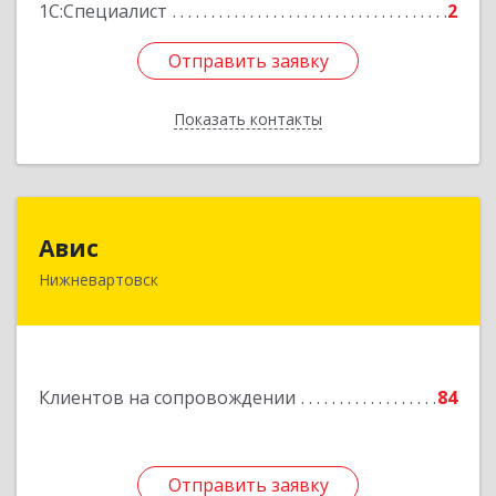
1С:Специалист
2
Отправить заявку
Отправить заявку
Показать контакты
Назад
Авис
Авис
Нижневартовск
628600, Ханты-Мансийский Автономный округ
- Югра АО, Нижневартовск г, Ленина ул, дом №
2П, строение 16, этаж 2
Подробнее
Клиентов на сопровождении
84
Отправить заявку
Отправить заявку