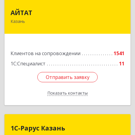
АЙТАТ
АЙТАТ
Казань
420097, Татарстан Респ, г.о. город Казань,
Казань г, Лейтенанта Шмидта ул, дом № 35А,
пом.203
Подробнее
Клиентов на сопровождении
1541
1С:Специалист
11
Отправить заявку
Отправить заявку
Показать контакты
Назад
1С-Рарус Казань
1С-Рарус Казань