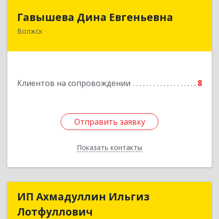
Гавышева Дина Евгеньевна
Гавышева Дина Евгеньевна
Волжск
Подробнее
Клиентов на сопровождении
8
Отправить заявку
Отправить заявку
Показать контакты
Назад
ИП Ахмадуллин Ильгиз
ИП Ахмадуллин Ильгиз
Лотфуллович
Лотфуллович