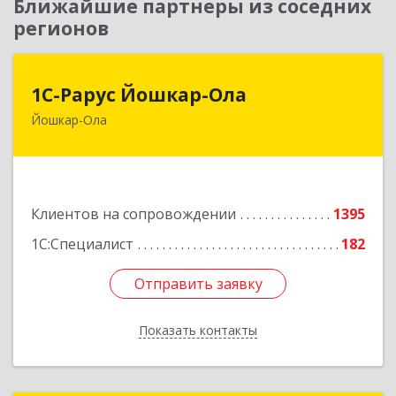
Ближайшие партнеры из соседних
регионов
1С-Рарус Йошкар-Ола
1С-Рарус Йошкар-Ола
Йошкар-Ола
424004, Марий Эл Респ, Йошкар-Ола г, Волкова
ул, дом № 68
Подробнее
Клиентов на сопровождении
1395
1С:Специалист
182
Отправить заявку
Отправить заявку
Показать контакты
Назад