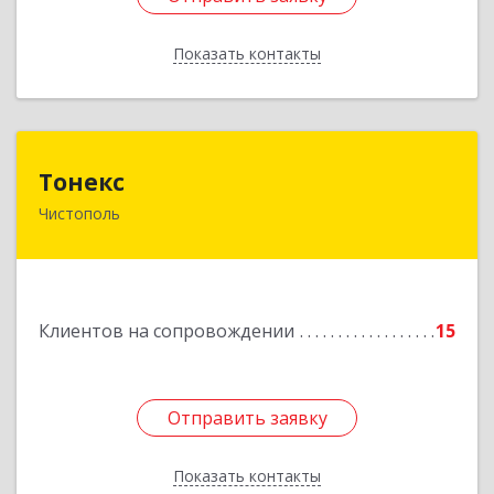
Показать контакты
Назад
Тонекс
Тонекс
Чистополь
422980, Татарстан Респ, Чистопольский р-н,
Чистополь г, К.Маркса ул, дом № 23, кв.10
Подробнее
Клиентов на сопровождении
15
Отправить заявку
Отправить заявку
Показать контакты
Назад