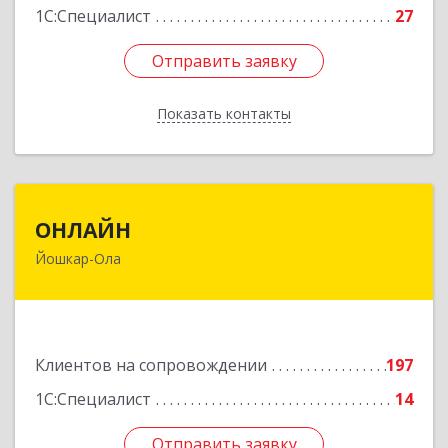
1С:Специалист
27
Отправить заявку
Отправить заявку
Показать контакты
Назад
ОНЛАЙН
ОНЛАЙН
Йошкар-Ола
424000, Марий Эл Респ, Йошкар-Ола г,
Комсомольская ул, дом № 132, пом.III
Подробнее
Клиентов на сопровождении
197
1С:Специалист
14
Отправить заявку
Отправить заявку