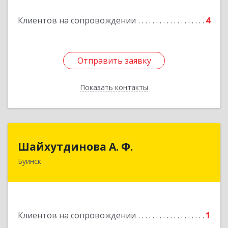
Подробнее
Клиентов на сопровождении
4
Отправить заявку
Отправить заявку
Показать контакты
Назад
Шайхутдинова А. Ф.
Шайхутдинова А. Ф.
Буинск
РТ, г.Буинск, ул.Р.Люксембург, д.144Б
Подробнее
Клиентов на сопровождении
1