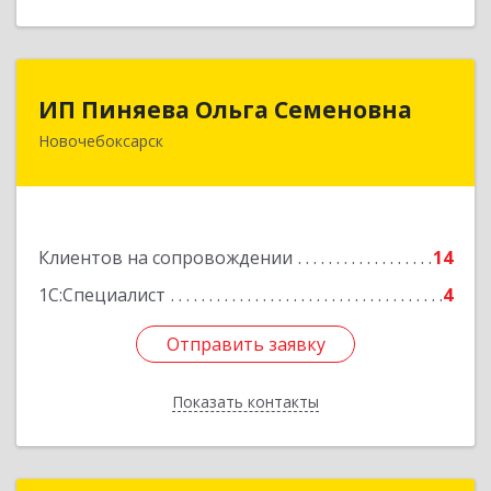
ИП Пиняева Ольга Семеновна
ИП Пиняева Ольга Семеновна
Новочебоксарск
429965, Чувашская Республика - Чувашия,
Новочебоксарск г, Пионерская ул, дом № 2,
корпус 2, кв.141
Подробнее
Клиентов на сопровождении
14
1С:Специалист
4
Отправить заявку
Отправить заявку
Показать контакты
Назад