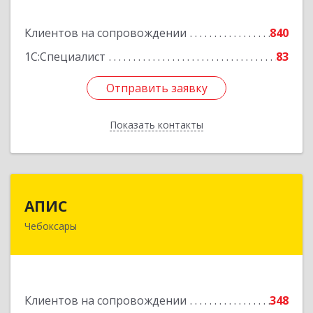
Подробнее
Клиентов на сопровождении
840
1С:Специалист
83
Отправить заявку
Отправить заявку
Показать контакты
Назад
АПИС
АПИС
Чебоксары
428001, Чувашская Республика - Чувашия,
Чебоксары г, Максима Горького пр-кт, дом №
10, пом.9
Подробнее
Клиентов на сопровождении
348