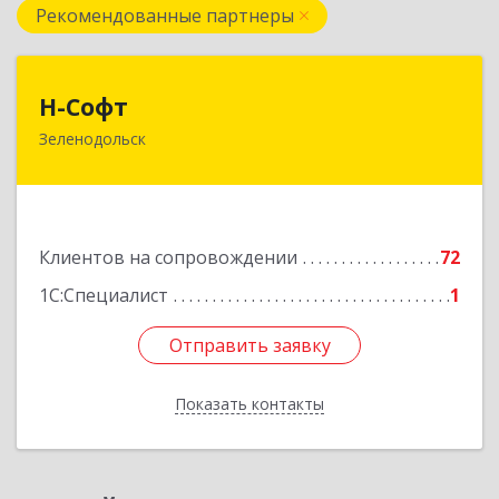
Рекомендованные партнеры
Н-Софт
Н-Софт
Зеленодольск
422521, Татарстан Респ (Татарстан),
Зеленодольский р-н, Зеленодольск г,
Универсиады ул, дом № 1
Подробнее
Клиентов на сопровождении
72
1С:Специалист
1
Отправить заявку
Отправить заявку
Показать контакты
Назад