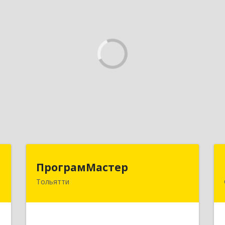
а
ПрограмМастер
ПрограмМастер
Тольятти
,
445004, Самарская обл, Тольятти г,
5
Автозаводское ш, дом № 51
е
Подробнее