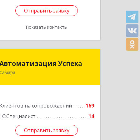
Отправить заявку
Отправить заявку
Показать контакты
Назад
Автоматизация Успеха
Автоматизация Успеха
Самара
443011, Самарская обл, Самара г, 22
Партсъезда ул, дом № 207, оф.14
Подробнее
Клиентов на сопровождении
169
1С:Специалист
14
Отправить заявку
Отправить заявку