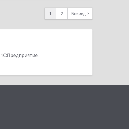
1
2
Вперед
>
 1С:Предприятие.