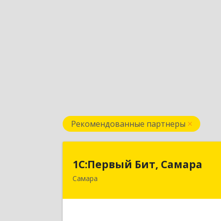
Рекомендованные партнеры
1С:Первый Бит, Самар
1С:Первый Бит, Самара
Самара
443013, Самарская обл, Самара г
Дачная ул, дом № 24, пом.2/2
Подробне