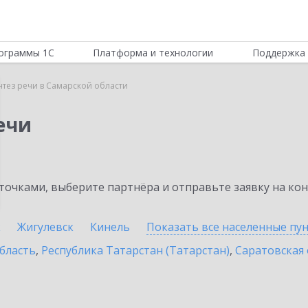
ограммы 1С
Платформа и технологии
Поддержка 
нтез речи в Самарской области
ечи
очками, выберите партнёра и отправьте заявку на ко
к
Жигулевск
Кинель
Показать все населенные
пу
бласть
,
Республика Татарстан (Татарстан)
,
Саратовская 