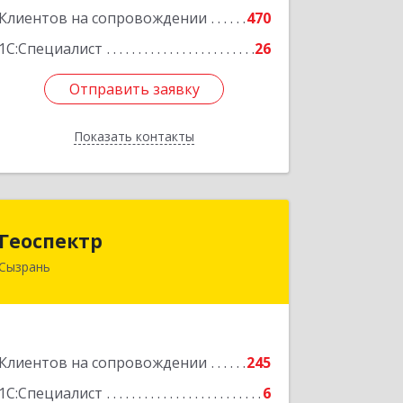
Клиентов на сопровождении
470
1С:Специалист
26
Отправить заявку
Отправить заявку
Показать контакты
Назад
Геоспектр
Геоспектр
Сызрань
446001, Самарская обл, Сызрань г,
Кирова ул, дом № 46
Подробнее
Клиентов на сопровождении
245
1С:Специалист
6