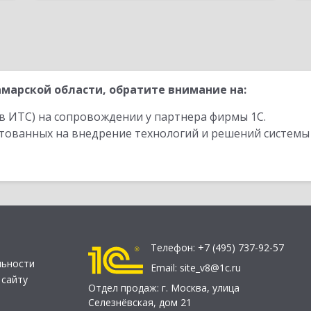
марской области, обратите внимание на:
в ИТС) на сопровождении у партнера фирмы 1С.
стованных на внедрение технологий и решений системы
Телефон:
+7 (495) 737-92-57
льности
Email:
site_v8@1c.ru
 сайту
Отдел продаж:
г. Москва
,
улица
Селезнёвская, дом 21