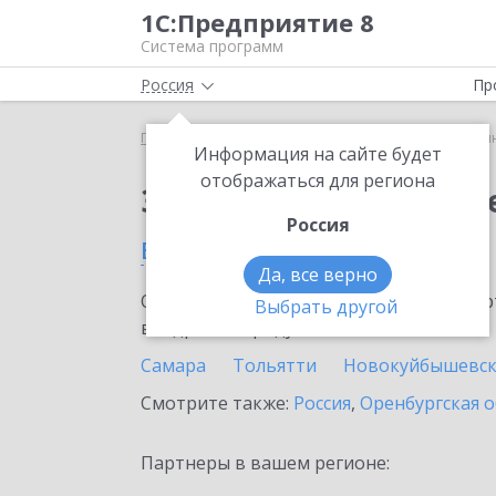
1С:Предприятие 8
Система программ
Россия
Пр
Главная
Сервисы ИТС
1С:Синтез речи
1С:Си
Информация на сайте будет
отображаться для региона
Заказать 1С:Синтез р
Россия
в Самарской области
Да, все верно
Ознакомьтесь с информационными карт
Выбрать другой
внедрение продукта.
Самара
Тольятти
Новокуйбышевс
Смотрите также:
Россия
,
Оренбургская о
Партнеры в вашем регионе: