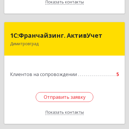
Показать контакты
Назад
1С:Франчайзинг. АктивУчет
1С:Франчайзинг. АктивУчет
Димитровград
433505, Ульяновская обл., г. Димитровград, ул.
Западная, д. 34 - 14
Подробнее
Клиентов на сопровождении
5
Отправить заявку
Отправить заявку
Показать контакты
Назад