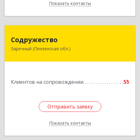
Показать контакты
Назад
Содружество
Содружество
Заречный (Пензенская обл.)
442962, Пензенская обл, Заречный г,
Промышленная ул, дом № 25
Подробнее
Клиентов на сопровождении
55
Отправить заявку
Отправить заявку
Показать контакты
Назад