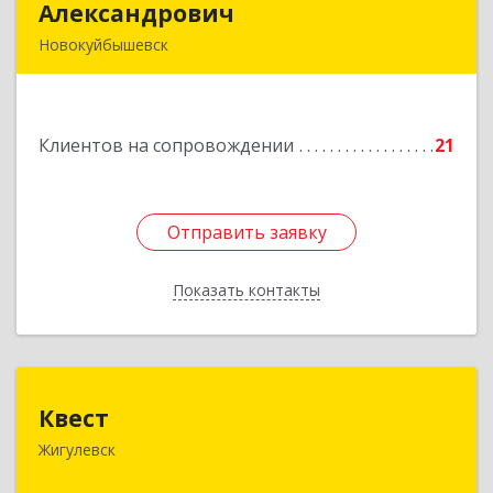
Александрович
Александрович
Новокуйбышевск
446200, Самарская обл, Новокуйбышевск г,
Гагарина 11
Клиентов на сопровождении
21
Подробнее
Отправить заявку
Отправить заявку
Показать контакты
Назад
Квест
Квест
Жигулевск
445350, Самарская обл., Жигулевск, ул.Пушкина,
21, офис 4