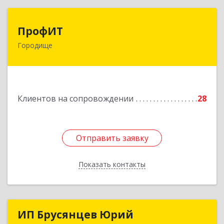
ПрофИТ
ПрофИТ
Городище
442310, Пензенская обл, Городищенский р-н,
Городище г, Комсомольская ул, дом № 29, оф.20
Подробнее
Клиентов на сопровождении
28
Отправить заявку
Отправить заявку
Показать контакты
Назад
ИП Брусянцев Юрий
ИП Брусянцев Юрий