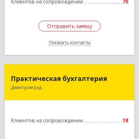
Клиентов на сопровождении
70
Отправить заявку
Отправить заявку
Показать контакты
Назад
Практическая бухгалтерия
Практическая бухгалтерия
Димитровград
433502, Ульяновская область, г.о. город
Димитровград, г Димитровград, ш
Мулловское, стр. 7/5, офис 5
Подробнее
Клиентов на сопровождении
18