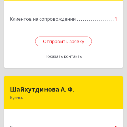
Подробнее
Клиентов на сопровождении
1
Отправить заявку
Отправить заявку
Показать контакты
Назад
Шайхутдинова А. Ф.
Шайхутдинова А. Ф.
Буинск
РТ, г.Буинск, ул.Р.Люксембург, д.144Б
Подробнее