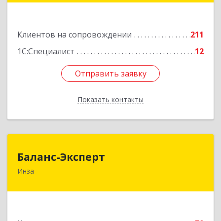
Подробнее
Клиентов на сопровождении
211
1С:Специалист
12
Отправить заявку
Отправить заявку
Показать контакты
Назад
Баланс-Эксперт
Баланс-Эксперт
Инза
433030, Ульяновская обл, Инзенский р-н, Инза
г, Красных Бойцов ул, дом № 18, кв.4
Подробнее