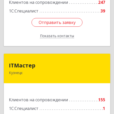
Клиентов на сопровождении
247
1С:Специалист
39
Отправить заявку
Отправить заявку
Показать контакты
Назад
ITМастер
ITМастер
Кузнецк
442537, Пензенская обл, Кузнецк г, Белинского
ул, дом № 82, ДЦ"Сфера", оф.15
Подробнее
Клиентов на сопровождении
155
1С:Специалист
1