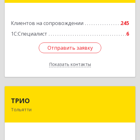
Подробнее
Клиентов на сопровождении
245
1С:Специалист
6
Отправить заявку
Отправить заявку
Показать контакты
Назад
ТРИО
ТРИО
Тольятти
445004, Самарская обл, Тольятти г,
Автозаводское ш, дом № 21, оф.200
Подробнее