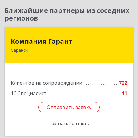
Ближайшие партнеры из соседних
регионов
Компания Гарант
Компания Гарант
Саранск
430005, Мордовия Респ, Саранск г,
Большевистская ул, дом № 60, этаж 4 оф.7
Подробнее
Клиентов на сопровождении
722
1С:Специалист
11
Отправить заявку
Отправить заявку
Показать контакты
Назад