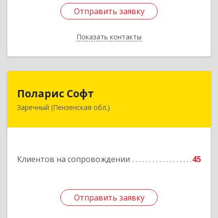
Отправить заявку
Отправить заявку
Показать контакты
Назад
Поларис Софт
Поларис Софт
Заречный (Пензенская обл.)
442960, Пензенская обл, Заречный г,
В.В.Демакова проезд, дом № 5, кв.303
Подробнее
Клиентов на сопровождении
45
Отправить заявку
Отправить заявку