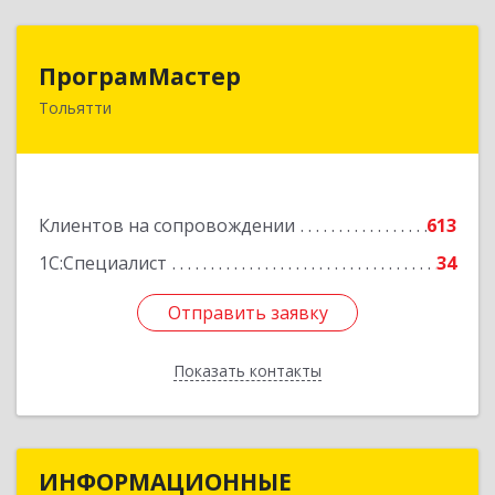
ПрограмМастер
ПрограмМастер
Тольятти
445004, Самарская обл, Тольятти г,
Автозаводское ш, дом № 51
Подробнее
Клиентов на сопровождении
613
1С:Специалист
34
Отправить заявку
Отправить заявку
Показать контакты
Назад
ИНФОРМАЦИОННЫЕ
ИНФОРМАЦИОННЫЕ