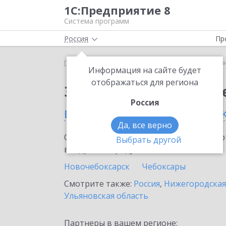
1С:Предприятие 8
Система программ
Россия
Пр
Главная
Сервисы ИТС
1С:Синтез речи
1С:Си
Информация на сайте будет
отображаться для региона
Заказать 1С:Синтез р
Россия
в Чувашской Республик
Да, все верно
Ознакомьтесь с информационными карт
Выбрать другой
внедрение продукта.
Новочебоксарск
Чебоксары
Смотрите также:
Россия
,
Нижегородская
Ульяновская область
Партнеры в вашем регионе: