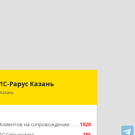
1С-Рарус Казань
1С-Рарус Казань
Казань
420088, Татарстан Респ, Казань г,
Победы пр-кт, дом № 159
Подробнее
Клиентов на сопровождении
1020
1С:Специалист
285