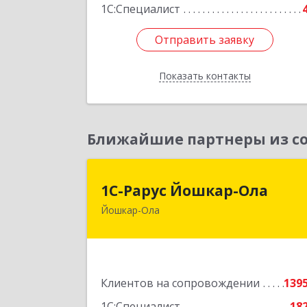
1С:Специалист
Подробне
Отправить заявку
Отправить заявку
Показать контакты
Назад
Ближайшие партнеры из со
1С-Рарус Йошкар-Ол
1С-Рарус Йошкар-Ола
Йошкар-Ола
424004, Марий Эл Респ, Йошкар-Ола г
Волкова ул, дом № 6
Подробне
Клиентов на сопровождении
139
1С:Специалист
18