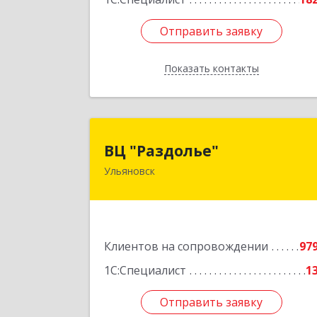
Отправить заявку
Отправить заявку
Показать контакты
Назад
ВЦ "Раздолье
ВЦ "Раздолье"
Ульяновск
432001, Ульяновская обл, Ульяновск г
Марата ул, дом № 13, оф.
Подробне
Клиентов на сопровождении
97
1С:Специалист
1
Отправить заявку
Отправить заявку