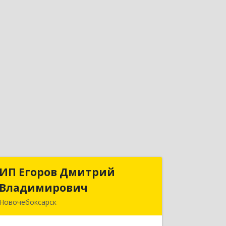
ИП Егоров Дмитрий
ИП Егоров Дмитрий
Владимирович
Владимирович
Новочебоксарск
429950, Чувашская Республика -
Чувашия, Новочебоксарск г,