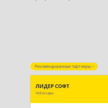
Рекомендованные партнеры
ЛИДЕР СОФ
ЛИДЕР СОФТ
Чебоксары
428018, Чувашская Республика 
Чувашия, Чебоксары г, Московски
пр-кт, дом № 17, строение 