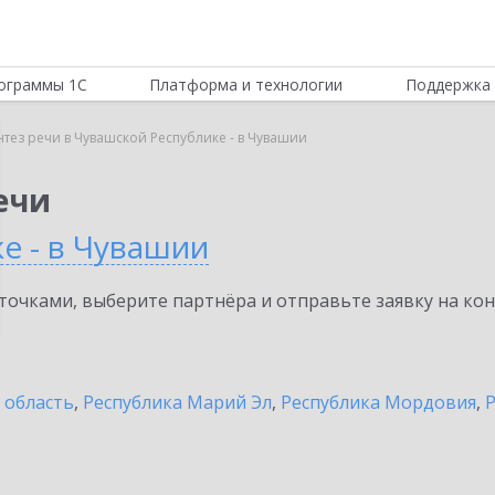
ограммы 1С
Платформа и технологии
Поддержка 
нтез речи в Чувашской Республике - в Чувашии
ечи
е - в Чувашии
очками, выберите партнёра и отправьте заявку на ко
 область
,
Республика Марий Эл
,
Республика Мордовия
,
Р