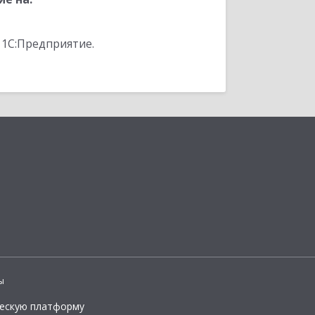
 1С:Предприятие.
ы
ческую платформу