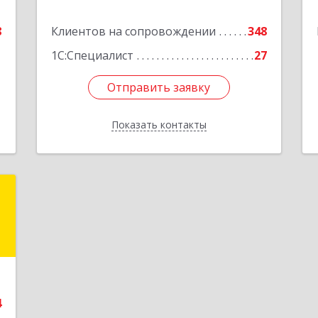
е
Подробнее
8
Клиентов на сопровождении
348
1С:Специалист
27
Отправить заявку
Отправить заявку
Показать контакты
Назад
а
а
-
,
,
1
4