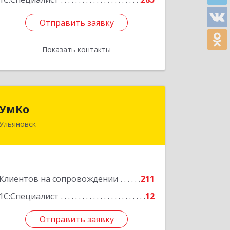
Отправить заявку
Отправить заявку
Показать контакты
Назад
УмКо
УмКо
Ульяновск
432027, Ульяновская обл, Ульяновск г,
Радищева ул, дом № 143, корпус 1
Подробнее
Клиентов на сопровождении
211
1С:Специалист
12
Отправить заявку
Отправить заявку