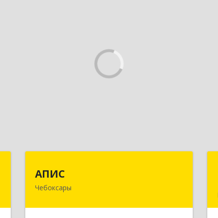
Т
АПИС
АПИС
Чебоксары
-
428001, Чувашская Республика -
й
Чувашия, Чебоксары г, Максима
1
Горького пр-кт, дом № 10, пом.9