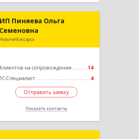
ИП Пиняева Ольга
ИП Пиняева Ольга
Семеновна
Семеновна
Новочебоксарск
429965, Чувашская Республика -
Чувашия, Новочебоксарск г,
Пионерская ул, дом № 2, корпус 2,
Клиентов на сопровождении
кв.141
14
1С:Специалист
4
Подробнее
Отправить заявку
Отправить заявку
Показать контакты
Назад