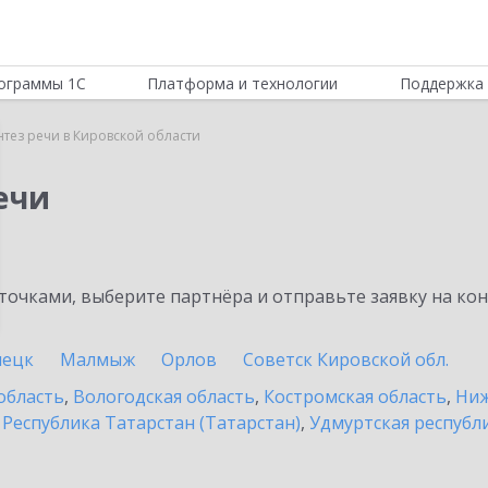
ограммы 1С
Платформа и технологии
Поддержка 
нтез речи в Кировской области
ечи
очками, выберите партнёра и отправьте заявку на ко
пецк
Малмыж
Орлов
Советск Кировской обл.
область
,
Вологодская область
,
Костромская область
,
Ниж
,
Республика Татарстан (Татарстан)
,
Удмуртская республ