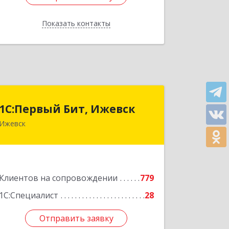
Показать контакты
Назад
1С:Первый Бит, Ижевск
1С:Первый Бит, Ижевск
Ижевск
426008, Удмуртская Респ, Ижевск г,
Коммунаров ул, дом № 234
Подробнее
Клиентов на сопровождении
779
1С:Специалист
28
Отправить заявку
Отправить заявку