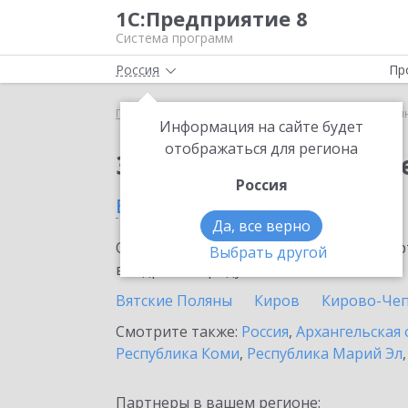
1С:Предприятие 8
Система программ
Россия
Пр
Главная
Сервисы ИТС
1С:Синтез речи
1С:Си
Информация на сайте будет
отображаться для региона
Заказать 1С:Синтез р
Россия
в Кировской области
Да, все верно
Ознакомьтесь с информационными карт
Выбрать другой
внедрение продукта.
Вятские Поляны
Киров
Кирово-Че
Смотрите также:
Россия
,
Архангельская 
Республика Коми
,
Республика Марий Эл
Партнеры в вашем регионе: