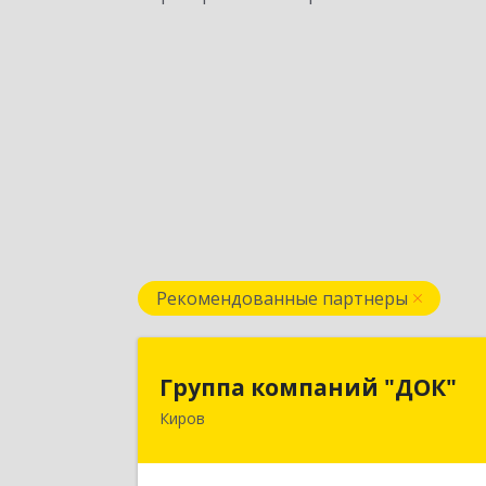
Рекомендованные партнеры
Группа компаний "ДОК
Группа компаний "ДОК"
Киров
610017, Кировская обл, Киров г
Горького ул, дом № 1