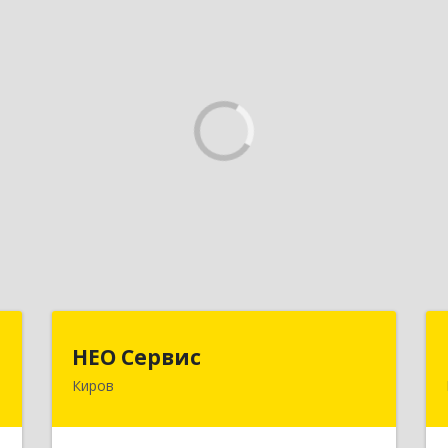
"
НЕО Сервис
НЕО Сервис
Киров
,
610045, Кировская обл, Киров г,
7
Ульяновская ул, дом № 36