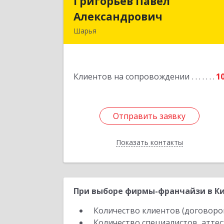
Григорьев Павел
Григорьев Паве
Александрович
Александрови
Шарья
157505, Костромская область, горо
Шарья, улица Краснухина, дом 6
Клиентов на сопровождении
1
Подробне
Отправить заявку
Отправить заявку
Показать контакты
Назад
При выборе фирмы-франчайзи в Ки
Количество клиентов (договоро
Количество специалистов, атте