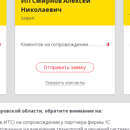
л
ИП Смирнов Алексей
ИП Смирнов Алексей
ч
Николаевич
Николаевич
Шарья
д
Подробнее
.
0
Клиентов на сопровождении
4
е
Отправить заявку
Отправить заявку
Показать контакты
Назад
ровской области, обратите внимание на:
в ИТС) на сопровождении у партнера фирмы 1С.
стованных на внедрение технологий и решений системы