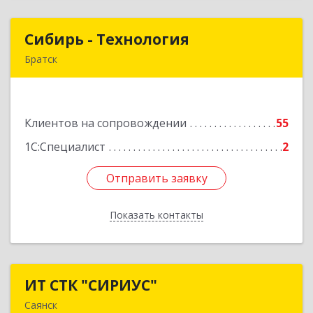
Сибирь - Технология
Сибирь - Технология
Братск
665710, Иркутская обл, Братск г, Снежная
(Центральный ж/р) ул, дом № 13
Клиентов на сопровождении
55
Подробнее
1С:Специалист
2
Отправить заявку
Отправить заявку
Показать контакты
Назад
ИТ СТК "СИРИУС"
ИТ СТК "СИРИУС"
Саянск