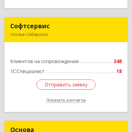
Софтсервис
Софтсервис
Усолье-Сибирское
665451, Иркутская обл, Усолье-Сибирское г,
Интернациональная ул, дом № 87
Клиентов на сопровождении
348
Подробнее
1С:Специалист
18
Отправить заявку
Отправить заявку
Показать контакты
Назад
Основа
Основа