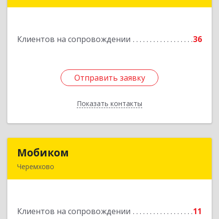
666303, Иркутская обл, Саянск г, Юбилейный
мкр, дом № 38
Клиентов на сопровождении
36
Подробнее
Отправить заявку
Отправить заявку
Показать контакты
Назад
Мобиком
Мобиком
Черемхово
Подробнее
Клиентов на сопровождении
11