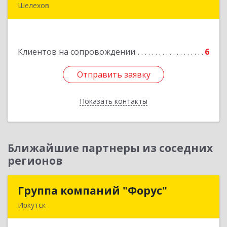
Шелехов
666034, Иркутская обл, Шелехов г, Култукский
тракт ул
Клиентов на сопровождении
6
Подробнее
Отправить заявку
Отправить заявку
Показать контакты
Назад
Ближайшие партнеры из соседних
регионов
Группа компаний "Форус"
Группа компаний "Форус"
Иркутск
664007, Иркутская обл, Иркутск г, Ямская ул,