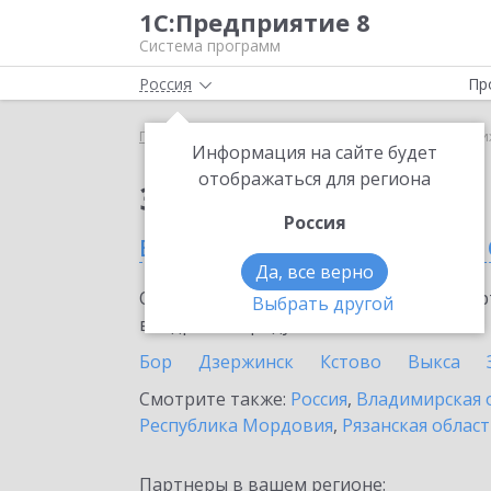
1С:Предприятие 8
Система программ
Россия
Пр
Главная
Сервисы ИТС
1С:Share
1С:Share в Н
Информация на сайте будет
отображаться для региона
Заказать 1С:Share
Россия
в Нижегородской обла
Да, все верно
Ознакомьтесь с информационными карт
Выбрать другой
внедрение продукта.
Бор
Дзержинск
Кстово
Выкса
Смотрите также:
Россия
,
Владимирская 
Республика Мордовия
,
Рязанская облас
Партнеры в вашем регионе: