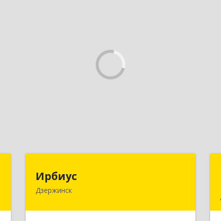
Н
Ирбиус
Ирбиус
Дзержинск
д
606016, Нижегородская обл,
д
Дзержинск г, Студенческая ул, дом №
,
30