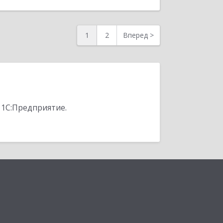
1
2
Вперед
>
 1С:Предприятие.