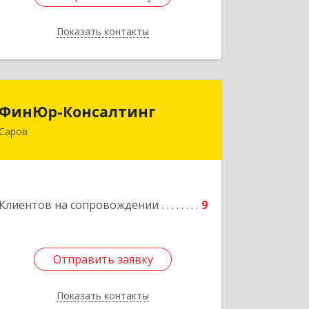
Показать контакты
Назад
ФинЮр-Консалтинг
ФинЮр-Консалтинг
Саров
607190, Нижегородская обл, Саров г,
Куйбышева ул, дом № 11
Подробнее
Клиентов на сопровождении
9
Отправить заявку
Отправить заявку
Показать контакты
Назад