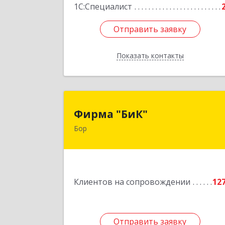
1С:Специалист
Отправить заявку
Отправить заявку
Показать контакты
Назад
Фирма "БиК
Фирма "БиК"
Бор
606440, Нижегородская обл, Бор г
Советская ул, дом № 1
Подробне
Клиентов на сопровождении
12
Отправить заявку
Отправить заявку