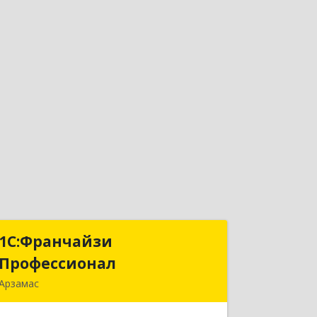
1С:Франчайзи
1С:Франчайзи
Профессионал
Профессионал
Арзамас
607227, Нижегородская обл, Арзамас
г, Кирова ул, дом № 56, кв.6