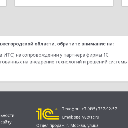
жегородской области, обратите внимание на:
в ИТС) на сопровождении у партнера фирмы 1С.
стованных на внедрение технологий и решений системы
Телефон:
+7 (495) 737-92-57
льности
Email:
site_v8@1c.ru
 сайту
Отдел продаж:
г. Москва
,
улица