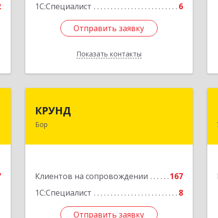
2
1С:Специалист
6
Отправить заявку
Отправить заявку
Показать контакты
Назад
"
КРУНД
КРУНД
Бор
,
606440, Нижегородская обл, Бор г,
1
Профсоюзная ул, дом № 6
е
Подробнее
7
Клиентов на сопровождении
167
1С:Специалист
8
Отправить заявку
Отправить заявку