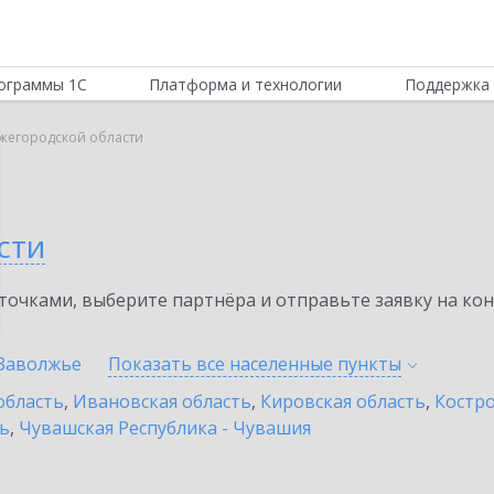
ограммы 1С
Платформа и технологии
Поддержка 
ижегородской области
сти
очками, выберите партнёра и отправьте заявку на ко
Заволжье
Показать все населенные
пункты
область
,
Ивановская область
,
Кировская область
,
Костро
ть
,
Чувашская Республика - Чувашия