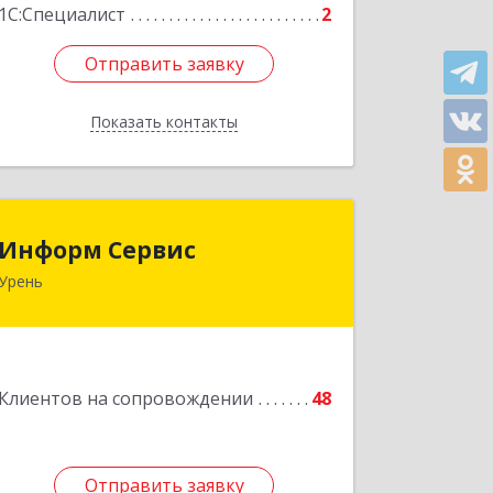
1С:Специалист
2
Отправить заявку
Отправить заявку
Показать контакты
Назад
Информ Сервис
Информ Сервис
Урень
606800, Нижегородская обл, Уренский
р-н, Урень г, Ленина ул, дом № 95 А
Подробнее
Клиентов на сопровождении
48
Отправить заявку
Отправить заявку