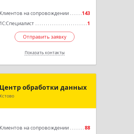
Клиентов на сопровождении
143
Подробнее
1С:Специалист
1
Отправить заявку
Отправить заявку
Показать контакты
Назад
Центр обработки данных
Центр обработки данных
Кстово
607650, Нижегородская обл, Кстово г,
Победы пр-кт, дом № 14
Подробнее
Клиентов на сопровождении
88