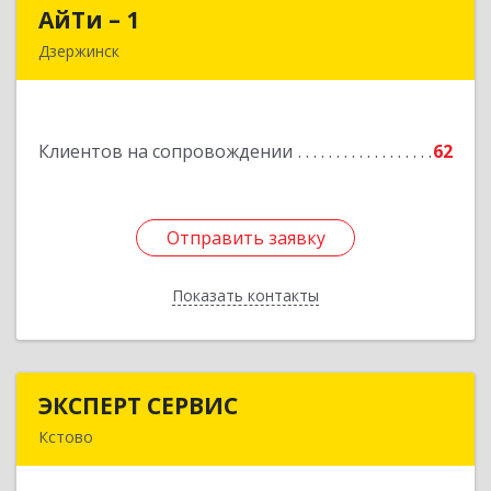
АйТи – 1
АйТи – 1
Дзержинск
606015, Нижегородская обл, Дзержинск г,
Ленина пр-кт, дом № 8, кв.20
Клиентов на сопровождении
62
Подробнее
Отправить заявку
Отправить заявку
Показать контакты
Назад
ЭКСПЕРТ СЕРВИС
ЭКСПЕРТ СЕРВИС
Кстово
Подробнее