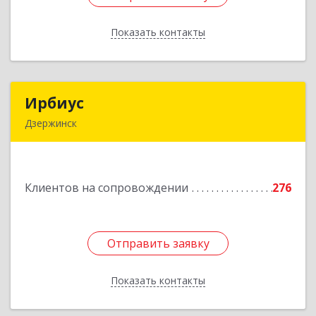
Показать контакты
Назад
Ирбиус
Ирбиус
Дзержинск
606016, Нижегородская обл, Дзержинск г,
Студенческая ул, дом № 30
Клиентов на сопровождении
276
Подробнее
Отправить заявку
Отправить заявку
Показать контакты
Назад