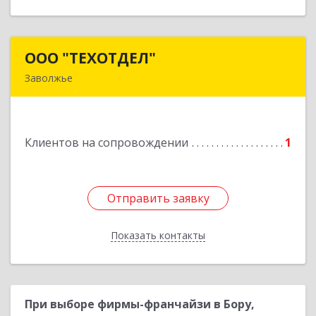
ООО "ТЕХОТДЕЛ"
ООО "ТЕХОТДЕЛ"
Заволжье
Подробнее
Клиентов на сопровождении
1
Отправить заявку
Отправить заявку
Показать контакты
Назад
При выборе фирмы-франчайзи в Бору,