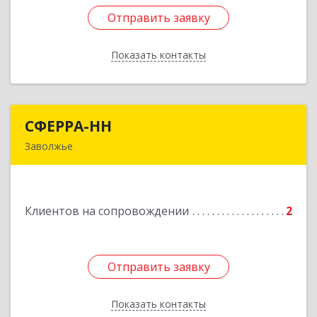
Отправить заявку
Отправить заявку
Показать контакты
Назад
СФЕРРА-НН
СФЕРРА-НН
Заволжье
Подробнее
Клиентов на сопровождении
2
Отправить заявку
Отправить заявку
Показать контакты
Назад