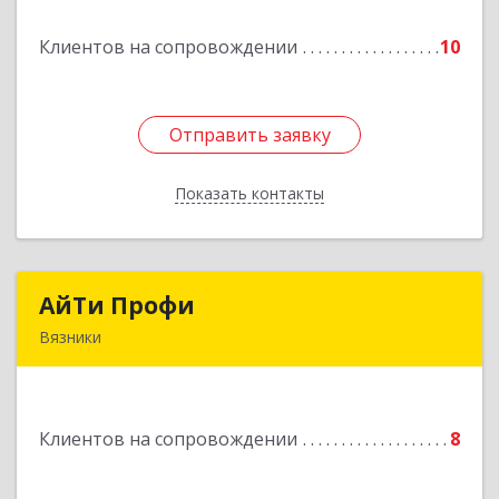
Клиентов на сопровождении
10
Отправить заявку
Отправить заявку
Показать контакты
Назад
АйТи Профи
АйТи Профи
Вязники
Подробнее
Клиентов на сопровождении
8