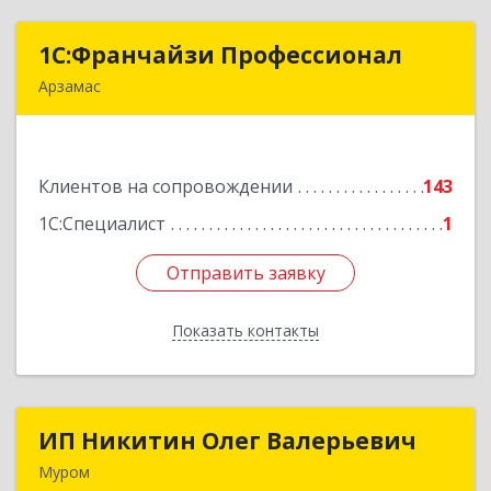
1С:Франчайзи Профессионал
1С:Франчайзи Профессионал
Арзамас
607227, Нижегородская обл, Арзамас г, Кирова
ул, дом № 56, кв.6
Клиентов на сопровождении
143
Подробнее
1С:Специалист
1
Отправить заявку
Отправить заявку
Показать контакты
Назад
ИП Никитин Олег Валерьевич
ИП Никитин Олег Валерьевич
Муром